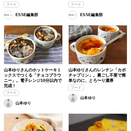
フード
フード
ESSE編集部
ESSE編集部
山本ゆりさんのホットケーキミ
山本ゆりさんのレンチン「カボ
ックスでつくる「チョコブラウ
チャプリン」。裏ごし不要で簡
ニー」。電子レンジ10分以内で
単なのに、とろ〜り濃厚
完成！
フード
フード
山本ゆり
山本ゆり