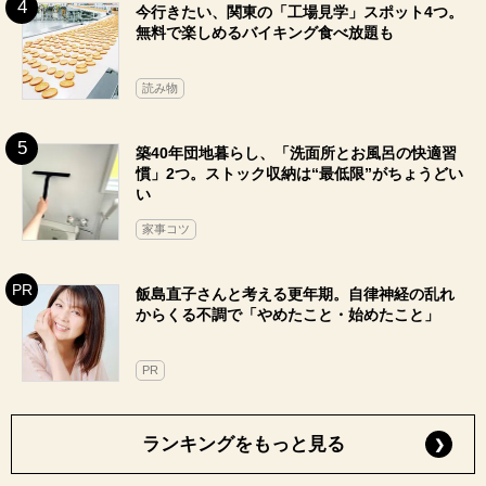
今行きたい、関東の「工場見学」スポット4つ。
無料で楽しめるバイキング食べ放題も
読み物
築40年団地暮らし、「洗面所とお風呂の快適習
慣」2つ。ストック収納は“最低限”がちょうどい
い
家事コツ
飯島直子さんと考える更年期。自律神経の乱れ
からくる不調で「やめたこと・始めたこと」
PR
ランキングをもっと見る