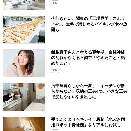
PR
今行きたい、関東の「工場見学」スポッ
ト4つ。無料で楽しめるバイキング食べ放
題も
飯島直子さんと考える更年期。自律神経
の乱れからくる不調で「やめたこと・始
めたこと」
PR
汚部屋暮らしから一変、「キッチンが散
らからない」収納の工夫4つ。小さな工夫
で戻しやすい引き出しに
手でふくよりもキレイ！最新「水ぶき両
用ロボット掃除機」をリアルにお試し