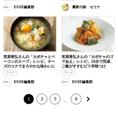
ESSE編集部
農家の娘 セリナ
笠原将弘さんの「カボチャとベ
笠原将弘さんの「カボチャのゴ
ーコンのスープ」レシピ。チー
マあえ」レシピ。15分で完成、
ズのコクでまろやかな味わいに
ご飯がすすむピリ辛味つけ
フード
フード
ESSE編集部
ESSE編集部
1
2
3
6
…