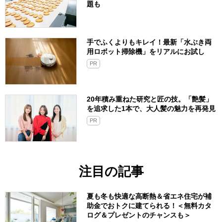
題も
手でふくよりもキレイ！最新「水ぶき両
用ロボット掃除機」をリアルにお試し
PR
20年積み重ねた研究と匠の技。「艶髪」
を追求した1本で、大人髪の魅力を再発見
PR
注目の記事
夏も冬も快適な高断熱＆省エネ住宅が補
助金でおトクに建てられる！＜無料カタ
ログ＆プレゼントのチャンスも＞