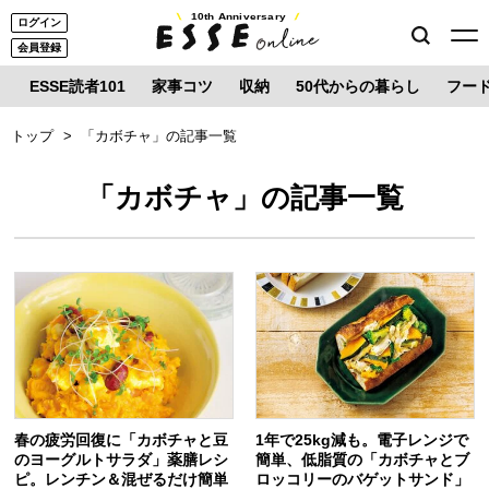
10th Anniversary
ログイン
会員登録
ESSE読者101
家事コツ
収納
50代からの暮らし
フー
トップ
「カボチャ」の記事一覧
「カボチャ」の記事一覧
春の疲労回復に「カボチャと豆
1年で25kg減も。電子レンジで
のヨーグルトサラダ」薬膳レシ
簡単、低脂質の「カボチャとブ
ピ。レンチン＆混ぜるだけ簡単
ロッコリーのバゲットサンド」