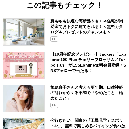
この記事もチェック！
夏も冬も快適な高断熱＆省エネ住宅が補
助金でおトクに建てられる！＜無料カタ
ログ＆プレゼントのチャンスも＞
PR
【10周年記念プレゼント】Jackery「Exp
lorer 100 Plus チェリーブロッサム／Tur
bo Fan」がESSEonline無料会員登録・S
NSフォローで当たる！
飯島直子さんと考える更年期。自律神経
の乱れからくる不調で「やめたこと・始
めたこと」
PR
今行きたい、関東の「工場見学」スポッ
ト4つ。無料で楽しめるバイキング食べ放