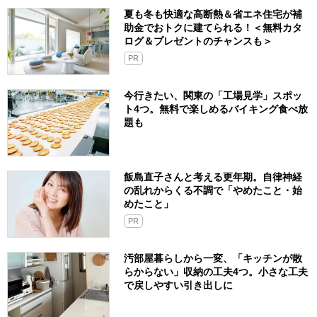
夏も冬も快適な高断熱＆省エネ住宅が補
助金でおトクに建てられる！＜無料カタ
ログ＆プレゼントのチャンスも＞
PR
今行きたい、関東の「工場見学」スポッ
ト4つ。無料で楽しめるバイキング食べ放
題も
飯島直子さんと考える更年期。自律神経
の乱れからくる不調で「やめたこと・始
めたこと」
PR
汚部屋暮らしから一変、「キッチンが散
らからない」収納の工夫4つ。小さな工夫
で戻しやすい引き出しに