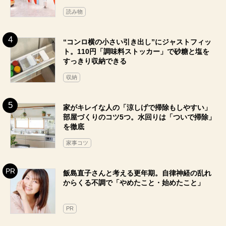
読み物
“コンロ横の小さい引き出し”にジャストフィッ
ト。110円「調味料ストッカー」で砂糖と塩を
すっきり収納できる
収納
家がキレイな人の「涼しげで掃除もしやすい」
部屋づくりのコツ5つ。水回りは「ついで掃除」
を徹底
家事コツ
飯島直子さんと考える更年期。自律神経の乱れ
からくる不調で「やめたこと・始めたこと」
PR