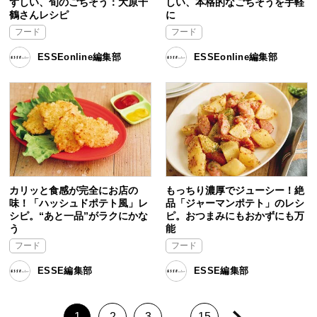
ずしい、旬のごちそう：大原千
しい、本格的なごちそうを手軽
鶴さんレシピ
に
フード
フード
ESSEonline編集部
ESSEonline編集部
カリッと食感が完全にお店の
もっちり濃厚でジューシー！絶
味！「ハッシュドポテト風」レ
品「ジャーマンポテト」のレシ
シピ。“あと一品”がラクにかな
ピ。おつまみにもおかずにも万
う
能
フード
フード
ESSE編集部
ESSE編集部
1
2
3
15