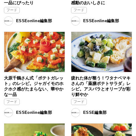
一品にぴったり
感動のおいしさに
フード
フード
ESSEonline編集部
ESSEonline編集部
大原千鶴さん式「ポテトガレッ
疲れた体が整う！ワタナベマキ
ト」のレシピ。ジャガイモのホ
さんの「薬膳ポテトサラダ」レ
クホク感がたまらない、華やか
シピ。アスパラとオリーブが彩
な一品
り鮮やか
フード
フード
ESSEonline編集部
ESSE編集部