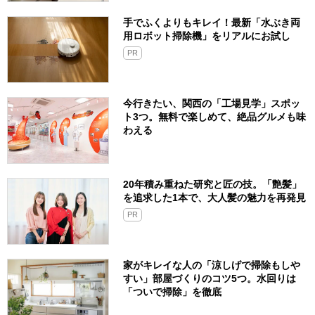
手でふくよりもキレイ！最新「水ぶき両
用ロボット掃除機」をリアルにお試し
PR
今行きたい、関西の「工場見学」スポッ
ト3つ。無料で楽しめて、絶品グルメも味
わえる
20年積み重ねた研究と匠の技。「艶髪」
を追求した1本で、大人髪の魅力を再発見
PR
家がキレイな人の「涼しげで掃除もしや
すい」部屋づくりのコツ5つ。水回りは
「ついで掃除」を徹底