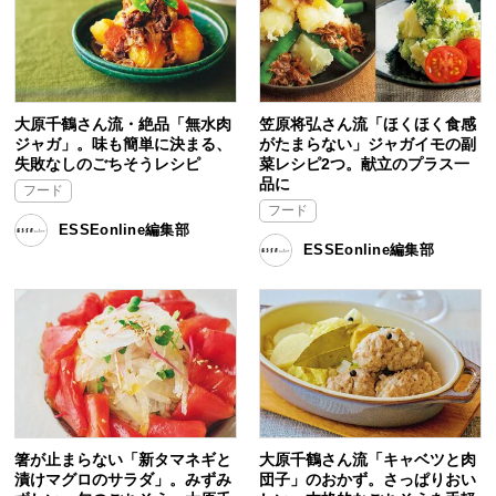
大原千鶴さん流・絶品「無水肉
笠原将弘さん流「ほくほく食感
ジャガ」。味も簡単に決まる、
がたまらない」ジャガイモの副
失敗なしのごちそうレシピ
菜レシピ2つ。献立のプラス一
品に
フード
フード
ESSEonline編集部
ESSEonline編集部
箸が止まらない「新タマネギと
大原千鶴さん流「キャベツと肉
漬けマグロのサラダ」。みずみ
団子」のおかず。さっぱりおい