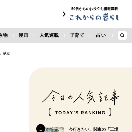
50代からのお役立ち情報満載
み物
漫画
人気連載
子育て
占い
。献立
」
TODAY`S RANKING
今行きたい、関東の「工場