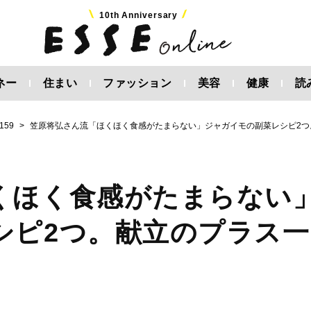
10th Anniversary
ネー
住まい
ファッション
美容
健康
読
59
笠原将弘さん流「ほくほく食感がたまらない」ジャガイモの副菜レシピ2つ
くほく食感がたまらない
シピ2つ。献立のプラス一