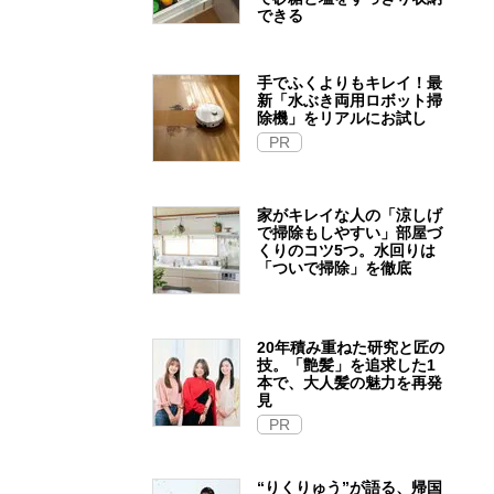
できる
手でふくよりもキレイ！最
新「水ぶき両用ロボット掃
除機」をリアルにお試し
PR
家がキレイな人の「涼しげ
で掃除もしやすい」部屋づ
くりのコツ5つ。水回りは
「ついで掃除」を徹底
20年積み重ねた研究と匠の
技。「艶髪」を追求した1
本で、大人髪の魅力を再発
見
PR
“りくりゅう”が語る、帰国