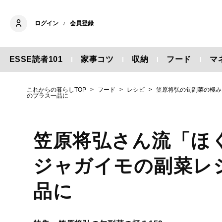
ログイン
会員登録
/
ESSE読者101
家事コツ
収納
フード
マ
これからの暮らしTOP
フード
レシピ
笠原将弘の旬副菜の極み1
のプラス一品に
笠原将弘さん流「ほ
ジャガイモの副菜レ
品に