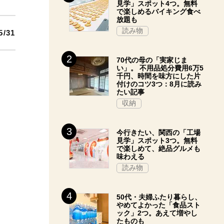
見学」スポット4つ。無料
で楽しめるバイキング食べ
放題も
読み物
5/31
70代の母の「実家じま
い」。 不用品処分費用6万5
千円、時間を味方にした片
付けのコツ3つ：8月に読み
たい記事
収納
今行きたい、関西の「工場
見学」スポット3つ。無料
で楽しめて、絶品グルメも
味わえる
読み物
50代・夫婦ふたり暮らし、
やめてよかった「食品スト
ック」2つ。あえて増やし
たものも