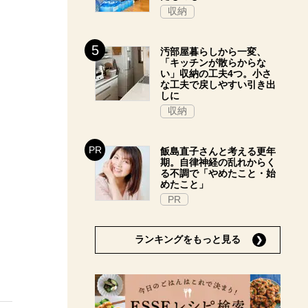
収納
汚部屋暮らしから一変、
「キッチンが散らからな
い」収納の工夫4つ。小さ
な工夫で戻しやすい引き出
しに
収納
飯島直子さんと考える更年
期。自律神経の乱れからく
る不調で「やめたこと・始
めたこと」
PR
ランキングをもっと見る