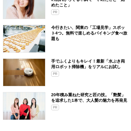
めたこと」
PR
今行きたい、関東の「工場見学」スポッ
ト4つ。無料で楽しめるバイキング食べ放
題も
手でふくよりもキレイ！最新「水ぶき両
用ロボット掃除機」をリアルにお試し
PR
20年積み重ねた研究と匠の技。「艶髪」
を追求した1本で、大人髪の魅力を再発見
PR