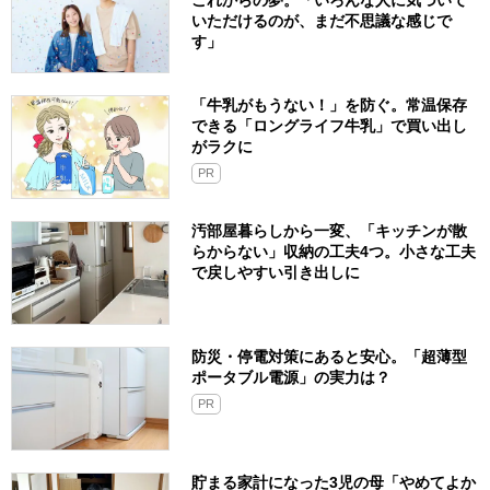
これからの夢。「いろんな人に気づいて
いただけるのが、まだ不思議な感じで
す」
「牛乳がもうない！」を防ぐ。常温保存
できる「ロングライフ牛乳」で買い出し
がラクに
PR
汚部屋暮らしから一変、「キッチンが散
らからない」収納の工夫4つ。小さな工夫
で戻しやすい引き出しに
防災・停電対策にあると安心。「超薄型
ポータブル電源」の実力は？​
PR
貯まる家計になった3児の母「やめてよか