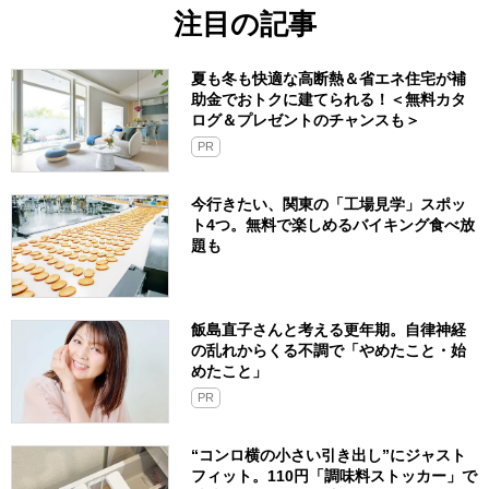
注目の記事
夏も冬も快適な高断熱＆省エネ住宅が補
助金でおトクに建てられる！＜無料カタ
ログ＆プレゼントのチャンスも＞
PR
今行きたい、関東の「工場見学」スポッ
ト4つ。無料で楽しめるバイキング食べ放
題も
飯島直子さんと考える更年期。自律神経
の乱れからくる不調で「やめたこと・始
めたこと」
PR
“コンロ横の小さい引き出し”にジャスト
フィット。110円「調味料ストッカー」で