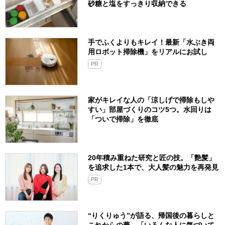
砂糖と塩をすっきり収納できる
手でふくよりもキレイ！最新「水ぶき両
用ロボット掃除機」をリアルにお試し
PR
家がキレイな人の「涼しげで掃除もしや
すい」部屋づくりのコツ5つ。水回りは
「ついで掃除」を徹底
20年積み重ねた研究と匠の技。「艶髪」
を追求した1本で、大人髪の魅力を再発見
PR
“りくりゅう”が語る、帰国後の暮らしと