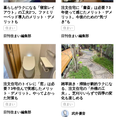
暮らしがラクになる「寝室レイ
注文住宅に「書斎」は必要？3
アウト」の工夫2つ。ファミリ
年使って感じたメリット・デメ
ーベッド導入のメリット・デメ
リット。今後のための“気づ
リットも
き”も
住まい
住まい
日刊住まい編集部
日刊住まい編集部
注文住宅のトイレに「窓」は必
雑草抜き・掃除が劇的ラクにな
要？3年住んで実感したメリッ
る、注文住宅の「外構の工
ト・デメリット。やってよかっ
夫」。芝刈りいらずで四季の変
た対策も
化も楽しめる
住まい
住まい
日刊住まい編集部
武井優音