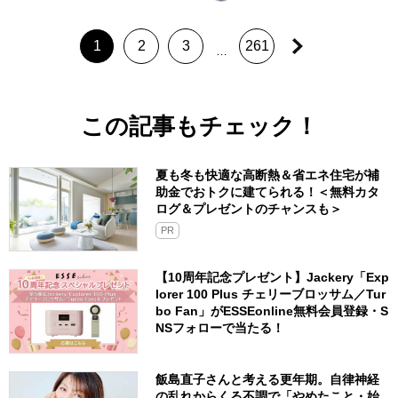
1
2
3
261
…
この記事もチェック！
夏も冬も快適な高断熱＆省エネ住宅が補
助金でおトクに建てられる！＜無料カタ
ログ＆プレゼントのチャンスも＞
PR
【10周年記念プレゼント】Jackery「Exp
lorer 100 Plus チェリーブロッサム／Tur
bo Fan」がESSEonline無料会員登録・S
NSフォローで当たる！
飯島直子さんと考える更年期。自律神経
の乱れからくる不調で「やめたこと・始