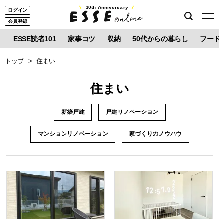
10th Anniversary
ログイン
会員登録
ESSE読者101
家事コツ
収納
50代からの暮らし
フー
トップ
住まい
住まい
新築戸建
戸建リノベーション
マンションリノベーション
家づくりのノウハウ