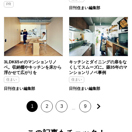
PR
日刊住まい編集部
3LDK65㎡のマンションリノ
キッチンとダイニングの扉をな
ベ。収納棚やキッチンを床から
くしてスムーズに。築35年のマ
浮かせて広がりを
ンションリノベ事例
住まい
住まい
日刊住まい編集部
日刊住まい編集部
1
2
3
9
…