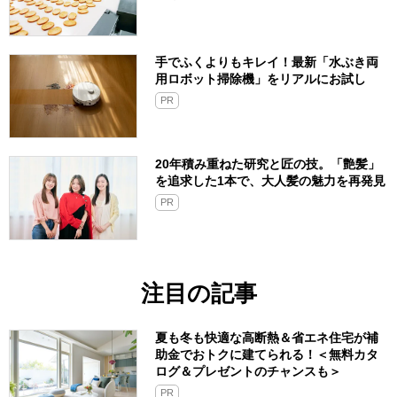
手でふくよりもキレイ！最新「水ぶき両
用ロボット掃除機」をリアルにお試し
PR
20年積み重ねた研究と匠の技。「艶髪」
を追求した1本で、大人髪の魅力を再発見
PR
注目の記事
夏も冬も快適な高断熱＆省エネ住宅が補
助金でおトクに建てられる！＜無料カタ
ログ＆プレゼントのチャンスも＞
PR