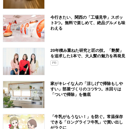
今行きたい、関西の「工場見学」スポッ
ト3つ。無料で楽しめて、絶品グルメも味
わえる
20年積み重ねた研究と匠の技。「艶髪」
を追求した1本で、大人髪の魅力を再発見
PR
家がキレイな人の「涼しげで掃除もしや
すい」部屋づくりのコツ5つ。水回りは
「ついで掃除」を徹底
「牛乳がもうない！」を防ぐ。常温保存
できる「ロングライフ牛乳」で買い出し
がラクに