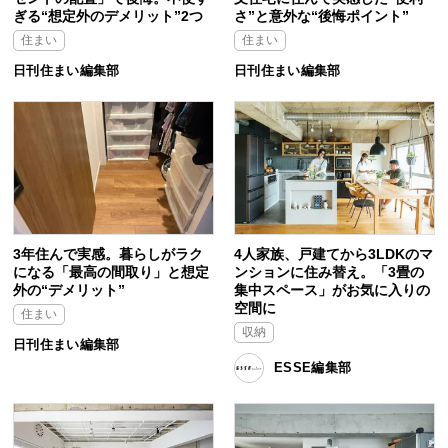
ぎる“想定外のデメリット”2つ
さ”と意外な“後悔ポイント”
住まい
住まい
日刊住まい編集部
日刊住まい編集部
3年住んで実感。暮らしがラク
4人家族、戸建てから3LDKのマ
になる「最高の間取り」と想定
ンションに住み替え。「3畳の
外の“デメリット”
集中スペース」がお気に入りの
空間に
住まい
収納
日刊住まい編集部
ESSE編集部