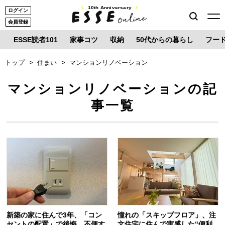
10th Anniversary
ログイン
会員登録
ESSE読者101
家事コツ
収納
50代からの暮らし
フー
トップ
住まい
マンションリノベーション
マンションリノベーションの記
事一覧
新築の家に住んで3年、「コン
憧れの「スキップフロア」、注
セントの配置」で後悔。不便す
文住宅に住んで実感した“便利