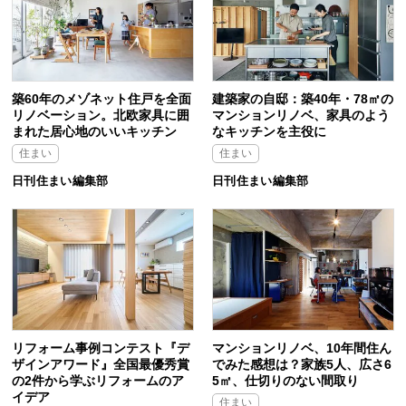
築60年のメゾネット住戸を全面
建築家の自邸：築40年・78㎡の
リノベーション。北欧家具に囲
マンションリノベ、家具のよう
まれた居心地のいいキッチン
なキッチンを主役に
住まい
住まい
日刊住まい編集部
日刊住まい編集部
リフォーム事例コンテスト『デ
マンションリノベ、10年間住ん
ザインアワード』全国最優秀賞
でみた感想は？家族5人、広さ6
の2件から学ぶリフォームのア
5㎡、仕切りのない間取り
イデア
住まい