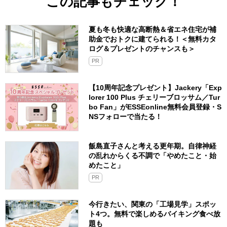
この記事もチェック！
夏も冬も快適な高断熱＆省エネ住宅が補
助金でおトクに建てられる！＜無料カタ
ログ＆プレゼントのチャンスも＞
PR
【10周年記念プレゼント】Jackery「Exp
lorer 100 Plus チェリーブロッサム／Tur
bo Fan」がESSEonline無料会員登録・S
NSフォローで当たる！
飯島直子さんと考える更年期。自律神経
の乱れからくる不調で「やめたこと・始
めたこと」
PR
今行きたい、関東の「工場見学」スポッ
ト4つ。無料で楽しめるバイキング食べ放
題も