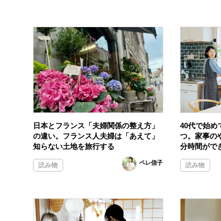
日本とフランス「夫婦関係の整え方」
40代で始め
の違い。フランス人夫婦は「あえて」
つ。家事の
知らない土地を旅行する
分時間がで
ペレ信子
読み物
読み物