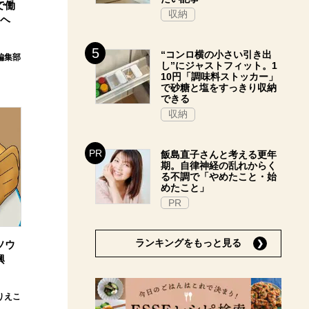
で働
収納
トヘ
“コンロ横の小さい引き出
e編集部
し”にジャストフィット。1
10円「調味料ストッカー」
で砂糖と塩をすっきり収納
できる
収納
飯島直子さんと考える更年
期。自律神経の乱れからく
る不調で「やめたこと・始
めたこと」
PR
ランキングをもっと見る
ソウ
興
りえこ