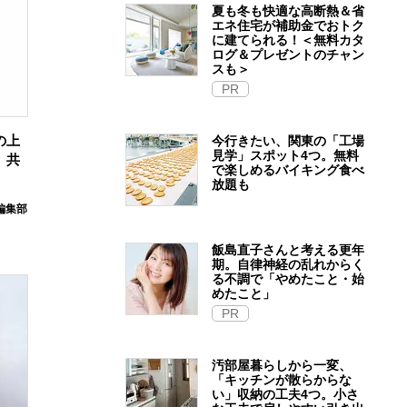
夏も冬も快適な高断熱＆省
エネ住宅が補助金でおトク
に建てられる！＜無料カタ
ログ＆プレゼントのチャン
スも＞
PR
の上
今行きたい、関東の「工場
見学」スポット4つ。無料
、共
で楽しめるバイキング食べ
放題も
E編集部
飯島直子さんと考える更年
期。自律神経の乱れからく
る不調で「やめたこと・始
めたこと」
PR
汚部屋暮らしから一変、
「キッチンが散らからな
い」収納の工夫4つ。小さ