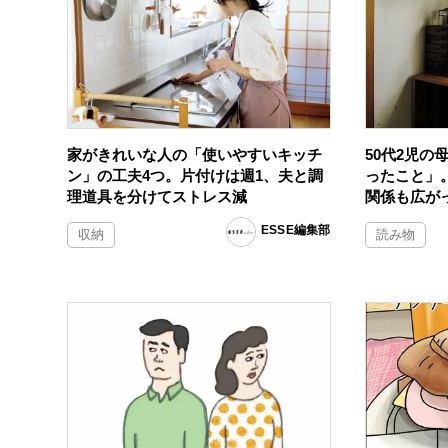
家がきれいな人の「使いやすいキッチ
50代2児
ン」の工夫4つ。片付けは週1、夫と調
ったこと」
理道具を分けてストレス減
関係も広が
ESSE編集部
収納
読み物