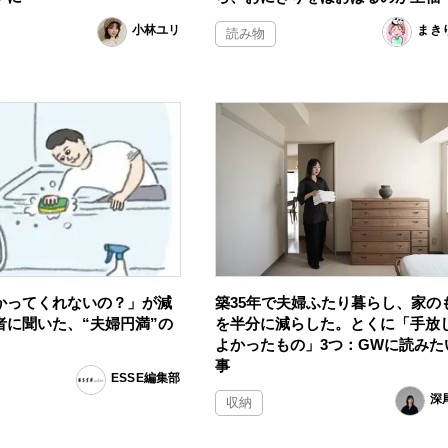
小林ユリ
まき
読み物
かってくれないの？」が減
築35年で夫婦ふたり暮らし、家の
者に聞いた、“夫婦円満”の
を半分に減らした。とくに「手放
よかったもの」3つ：GWに読みた
事
ESSE編集部
深
収納