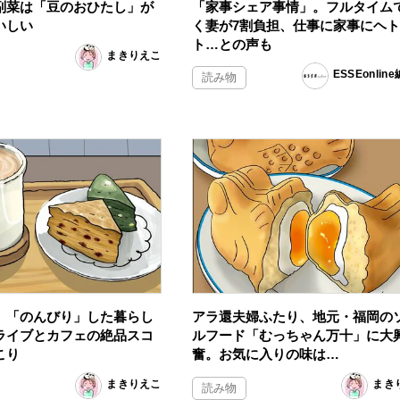
副菜は「豆のおひたし」が
「家事シェア事情」。フルタイム
いしい
く妻が7割負担、仕事に家事にヘ
ト…との声も
まきりえこ
ESSEonlin
読み物
、「のんびり」した暮らし
アラ還夫婦ふたり、地元・福岡の
ライブとカフェの絶品スコ
ルフード「むっちゃん万十」に大
こり
奮。お気に入りの味は…
まきりえこ
まき
読み物