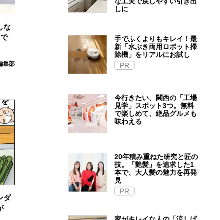
な工夫で戻しやすい引き出
しに
しな
”で
手でふくよりもキレイ！最
新「水ぶき両用ロボット掃
除機」をリアルにお試し
E編集部
PR
今行きたい、関西の「工場
見学」スポット3つ。無料
で楽しめて、絶品グルメも
味わえる
20年積み重ねた研究と匠の
技。「艶髪」を追求した1
本で、大人髪の魅力を再発
見
PR
ンダ
が
家がキレイな人の「涼しげ