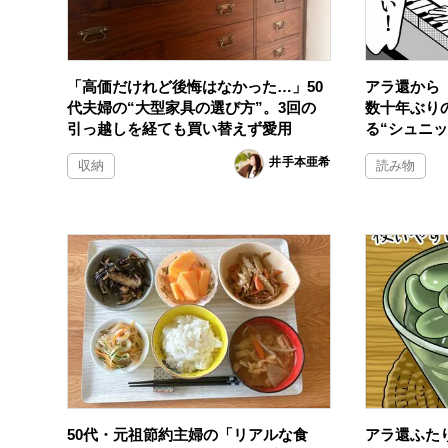
「高価だけれど後悔はなかった…」50
アラ還から
代夫婦の“大型家具の選び方”。3回の
数十年ぶり
引っ越しを経ても買い替えず愛用
る“シュニッ
井手本亜希
収納
読み物
50代・元祖節約主婦の「リアルな食
アラ還ふた