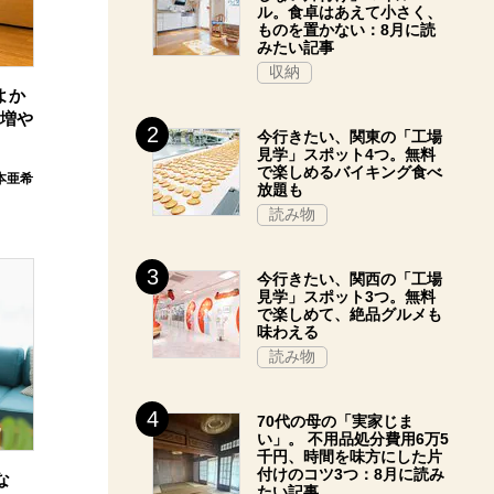
ル。食卓はあえて小さく、
ものを置かない：8月に読
みたい記事
収納
よか
て増や
今行きたい、関東の「工場
見学」スポット4つ。無料
で楽しめるバイキング食べ
本亜希
放題も
読み物
今行きたい、関西の「工場
見学」スポット3つ。無料
で楽しめて、絶品グルメも
味わえる
読み物
70代の母の「実家じま
い」。 不用品処分費用6万5
千円、時間を味方にした片
付けのコツ3つ：8月に読み
な
たい記事