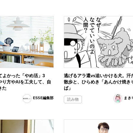
てよかった「やめ活」3
逃げるアラ還vs追いかける犬。汗
やり方やAIを工夫して、自
散歩と、ひらめき「あんかけ焼き
きた
ば」
ESSE編集部
まき
読み物