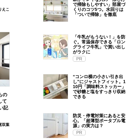
で掃除もしやすい」部屋づ
くりのコツ5つ。水回りは
りえこ
「ついで掃除」を徹底
「牛乳がもうない！」を防
ぐ。常温保存できる「ロン
グライフ牛乳」で買い出し
がラクに
PR
“コンロ横の小さい引き出
し”にジャストフィット。1
10円「調味料ストッカー」
で砂糖と塩をすっきり収納
もの
できる
して
い記
防災・停電対策にあると安
心。「超薄型ポータブル電
尾双葉
源」の実力は？​
PR