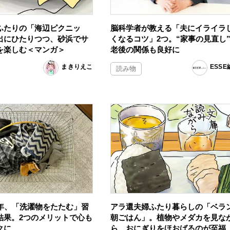
ふたりの「海辺ピクニッ
脳科学者が教える「夫にイライラ
出にひたりつつ、砂浜でサ
くなるコツ」2つ。“家事の見直し
を楽しむ＜マンガ＞
老後の関係も良好に
まきりえこ
ESS
読み物
0年、「洗濯物をたたむ」習
アラ還夫婦ふたり暮らしの「ベラ
結果。2つのメリットで心も
朝ごはん」。植物やメダカを見な
クに
ら、おにぎりをほおばるのが至福