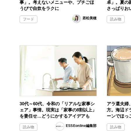
事」。考えないメニューや、プチごほ
卓」。夏の
うびで自炊をラクに
さっぱりお
若松美穂
フード
読み物
30代～60代、令和の「リアルな家事シ
アラ還夫婦
ェア」事情。現実は「家事の8割以上」
方。海辺ド
を妻任せ…どうにかするアイデアも
ーンでほっ
ESSEonline編集部
読み物
読み物