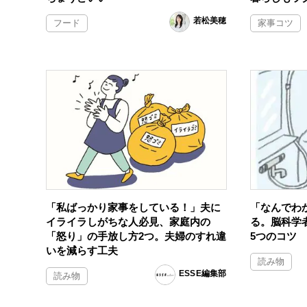
若松美穂
フード
家事コツ
「私ばっかり家事をしている！」夫に
「なんでわ
イライラしがちな人必見、家庭内の
る。脳科学
「怒り」の手放し方2つ。夫婦のすれ違
5つのコツ
いを減らす工夫
読み物
ESSE編集部
読み物