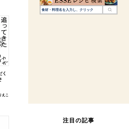
だく
そ
りえこ
注目の記事