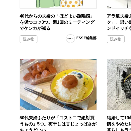
40代からの夫婦の「ほどよい距離感」
アラ還夫婦
を保つコツ3つ。週1回のミーティング
ク」。思い
でケンカが減る
ンドイッチ
ESSE編集部
読み物
読み物
50代夫婦ふたりが「コストコで絶対買
結婚して1
うもの」5つ。梅干しは甘じょっぱさが
慣をやめた
ちょうどいい
暮らしもラ