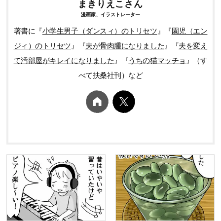
まきりえこさん
漫画家、イラストレーター
著書に『
小学生男子（ダンスィ）のトリセツ
』『
園児（エン
ジィ）のトリセツ
』『
夫が骨肉腫になりました
』『
夫を変え
て汚部屋がキレイになりました
』『
うちの猫マッチョ
』（す
べて扶桑社刊）など