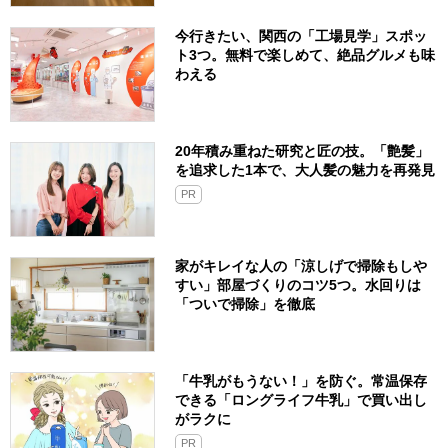
今行きたい、関西の「工場見学」スポッ
ト3つ。無料で楽しめて、絶品グルメも味
わえる
20年積み重ねた研究と匠の技。「艶髪」
を追求した1本で、大人髪の魅力を再発見
PR
家がキレイな人の「涼しげで掃除もしや
すい」部屋づくりのコツ5つ。水回りは
「ついで掃除」を徹底
「牛乳がもうない！」を防ぐ。常温保存
できる「ロングライフ牛乳」で買い出し
がラクに
PR