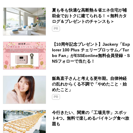
夏も冬も快適な高断熱＆省エネ住宅が補
助金でおトクに建てられる！＜無料カタ
ログ＆プレゼントのチャンスも＞
PR
【10周年記念プレゼント】Jackery「Exp
lorer 100 Plus チェリーブロッサム／Tur
bo Fan」がESSEonline無料会員登録・S
NSフォローで当たる！
飯島直子さんと考える更年期。自律神経
の乱れからくる不調で「やめたこと・始
めたこと」
PR
今行きたい、関東の「工場見学」スポッ
ト4つ。無料で楽しめるバイキング食べ放
題も