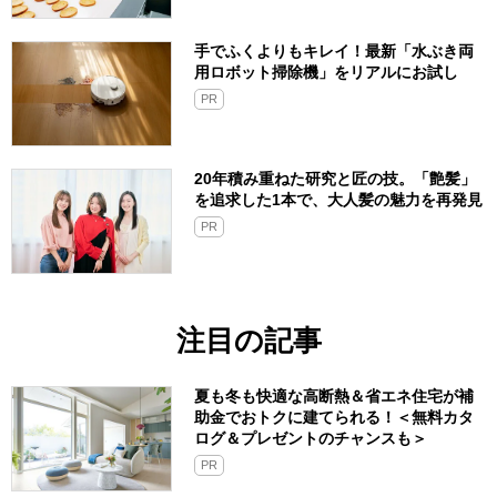
手でふくよりもキレイ！最新「水ぶき両
用ロボット掃除機」をリアルにお試し
PR
20年積み重ねた研究と匠の技。「艶髪」
を追求した1本で、大人髪の魅力を再発見
PR
注目の記事
夏も冬も快適な高断熱＆省エネ住宅が補
助金でおトクに建てられる！＜無料カタ
ログ＆プレゼントのチャンスも＞
PR