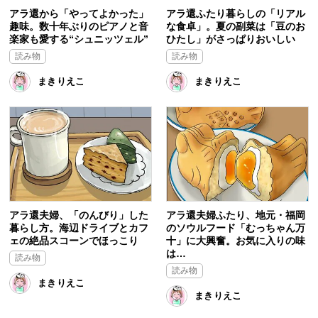
アラ還から「やってよかった」
アラ還ふたり暮らしの「リアル
趣味。数十年ぶりのピアノと音
な食卓」。夏の副菜は「豆のお
楽家も愛する“シュニッツェル”
ひたし」がさっぱりおいしい
読み物
読み物
まきりえこ
まきりえこ
アラ還夫婦、「のんびり」した
アラ還夫婦ふたり、地元・福岡
暮らし方。海辺ドライブとカフ
のソウルフード「むっちゃん万
ェの絶品スコーンでほっこり
十」に大興奮。お気に入りの味
は…
読み物
読み物
まきりえこ
まきりえこ