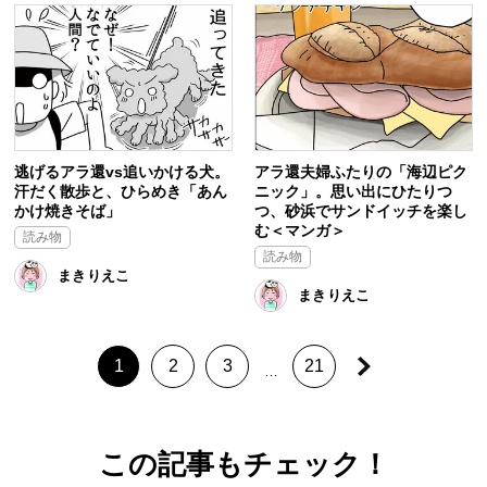
逃げるアラ還vs追いかける犬。
アラ還夫婦ふたりの「海辺ピク
汗だく散歩と、ひらめき「あん
ニック」。思い出にひたりつ
かけ焼きそば」
つ、砂浜でサンドイッチを楽し
む＜マンガ＞
読み物
読み物
まきりえこ
まきりえこ
1
2
3
21
…
この記事もチェック！