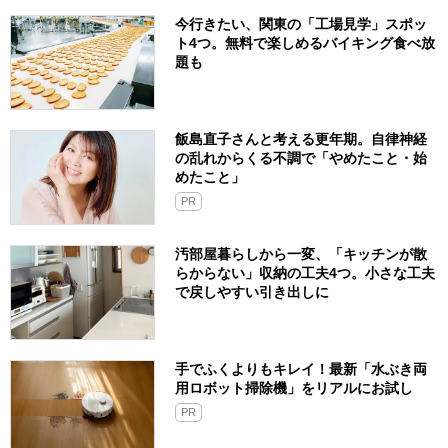
今行きたい、関東の「工場見学」スポッ
ト4つ。無料で楽しめるバイキング食べ放
題も
飯島直子さんと考える更年期。自律神経
の乱れからくる不調で「やめたこと・始
めたこと」
PR
汚部屋暮らしから一変、「キッチンが散
らからない」収納の工夫4つ。小さな工夫
で戻しやすい引き出しに
手でふくよりもキレイ！最新「水ぶき両
用ロボット掃除機」をリアルにお試し
PR