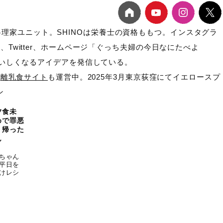
る夫婦料理家ユニット。SHINOは栄養士の資格ももつ。インスタグラ
uTube、Twitter、ホームページ「ぐっち夫婦の今日なにたべよ
いしくなるアイデアを発信している。
や
離乳食サイト
も運営中。2025年3月東京荻窪にてイエロースプ
ン
夕食未
めで罪悪
く帰った
ん
ちゃん
平日を
けレシ
！