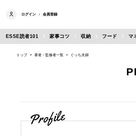
ログイン
会員登録
/
ESSE読者101
家事コツ
収納
フード
マ
トップ
著者・監修者一覧
ぐっち夫婦
P