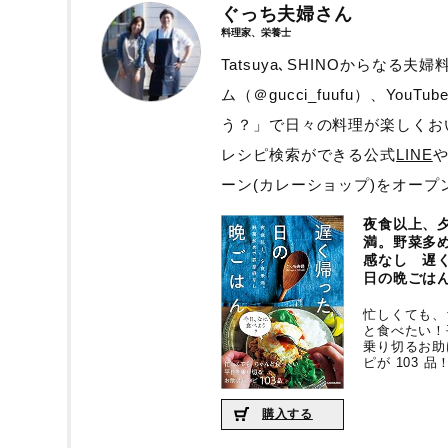
ぐっち夫婦さん
料理家、栄養士
Tatsuya､SHINOからな
ム（＠gucci_fuufu）、Yo
う？」で日々の料理が楽しくお
レシピ検索ができる公式
LINE
ーン(カレーショップ)をオープ
夜食以上、
満。野菜多
感なし 遅
日の晩ごは
忙しくても、
と食べたい！
乗り切るお助
ピが 103 品
購入する