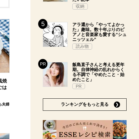
収納
アラ還から「やってよかっ
た」趣味。数十年ぶりのピ
アノと音楽家も愛する“シュ
ニッツェル”
読み物
飯島直子さんと考える更年
期。自律神経の乱れからく
る不調で「やめたこと・始
めたこと」
風焼
PR
ごは
ランキングをもっと見る
ち夫婦