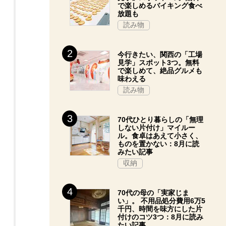
で楽しめるバイキング食べ
放題も
読み物
今行きたい、関西の「工場
見学」スポット3つ。無料
で楽しめて、絶品グルメも
味わえる
読み物
70代ひとり暮らしの「無理
しない片付け」マイルー
ル。食卓はあえて小さく、
ものを置かない：8月に読
みたい記事
収納
70代の母の「実家じま
い」。 不用品処分費用6万5
千円、時間を味方にした片
付けのコツ3つ：8月に読み
たい記事