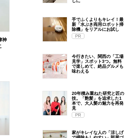
しに
手でふくよりもキレイ！最
新「水ぶき両用ロボット掃
除機」をリアルにお試し
PR
律神
こ
今行きたい、関西の「工場
見学」スポット3つ。無料
で楽しめて、絶品グルメも
味わえる
20年積み重ねた研究と匠の
技。「艶髪」を追求した1
本で、大人髪の魅力を再発
見
PR
家がキレイな人の「涼しげ
で掃除もしやすい」部屋づ