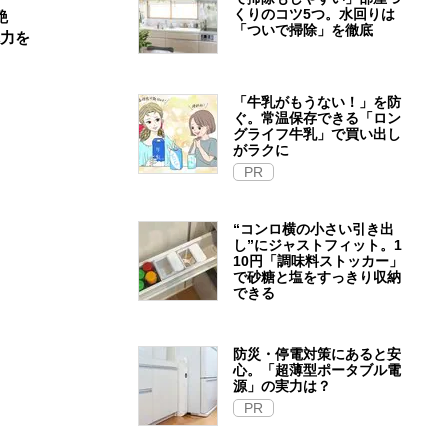
くりのコツ5つ。水回りは
艶
「ついで掃除」を徹底
魅力を
「牛乳がもうない！」を防
ぐ。常温保存できる「ロン
グライフ牛乳」で買い出し
がラクに
PR
“コンロ横の小さい引き出
し”にジャストフィット。1
10円「調味料ストッカー」
で砂糖と塩をすっきり収納
できる
防災・停電対策にあると安
心。「超薄型ポータブル電
源」の実力は？​
PR