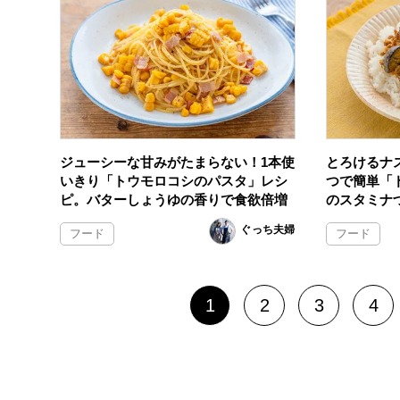
ジューシーな甘みがたまらない！1本使
とろけるナ
いきり「トウモロコシのパスタ」レシ
つで簡単「
ピ。バターしょうゆの香りで食欲倍増
のスタミナ
ぐっち夫婦
フード
フード
1
2
3
4