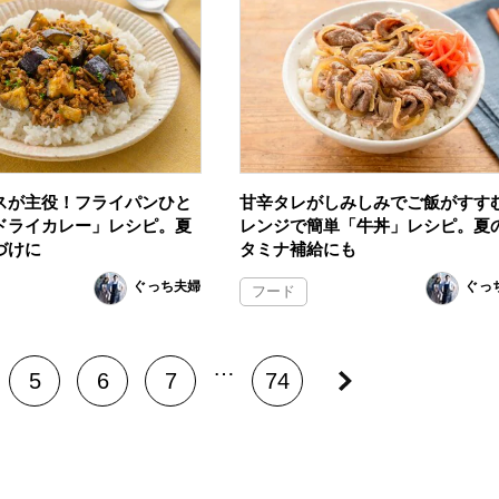
スが主役！フライパンひと
甘辛タレがしみしみでご飯がすす
ドライカレー」レシピ。夏
レンジで簡単「牛丼」レシピ。夏
づけに
タミナ補給にも
ぐっち夫婦
ぐっ
フード
…
5
6
7
74