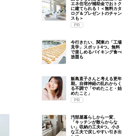
エネ住宅が補助金でおトク
に建てられる！＜無料カタ
ログ＆プレゼントのチャン
スも＞
PR
今行きたい、関東の「工場
見学」スポット4つ。無料
で楽しめるバイキング食べ
放題も
飯島直子さんと考える更年
期。自律神経の乱れからく
る不調で「やめたこと・始
めたこと」
PR
汚部屋暮らしから一変、
「キッチンが散らからな
い」収納の工夫4つ。小さ
な工夫で戻しやすい引き出