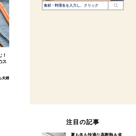
む！
のス
ち夫婦
注目の記事
夏も冬も快適な高断熱＆省