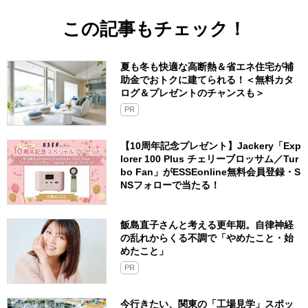
この記事もチェック！
夏も冬も快適な高断熱＆省エネ住宅が補
助金でおトクに建てられる！＜無料カタ
ログ＆プレゼントのチャンスも＞
PR
【10周年記念プレゼント】Jackery「Exp
lorer 100 Plus チェリーブロッサム／Tur
bo Fan」がESSEonline無料会員登録・S
NSフォローで当たる！
飯島直子さんと考える更年期。自律神経
の乱れからくる不調で「やめたこと・始
めたこと」
PR
今行きたい、関東の「工場見学」スポッ