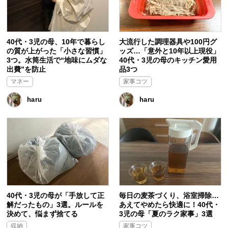
40代・3児の母、10年で暮らし
大流行した調理器具や100円グ
の質が上がった「小さな習慣」
ッズ…「意外と10年以上現役」
3つ。水筒生活で“地味にムダな
40代・3児の母のキッチン愛用
出費”を防止
品3つ
マネー
家事コツ
haru
haru
40代・3児の母が「手放して正
毎日の麦茶づくり、浴室掃除…
解だったもの」3選。ルールを
あえてやめたら快適に！40代・
決めて、悩まず捨てる
3児の母「夏のラク家事」3選
収納
家事コツ