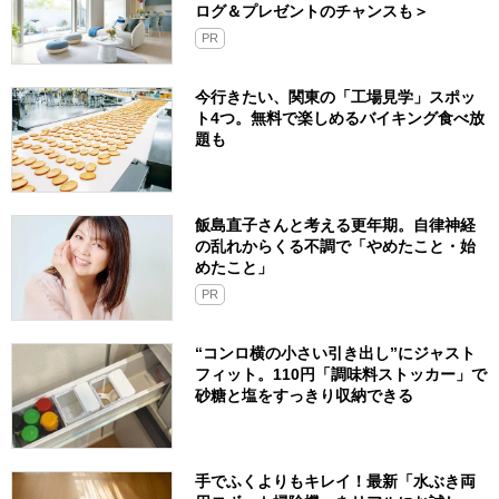
ログ＆プレゼントのチャンスも＞
PR
今行きたい、関東の「工場見学」スポッ
ト4つ。無料で楽しめるバイキング食べ放
題も
飯島直子さんと考える更年期。自律神経
の乱れからくる不調で「やめたこと・始
めたこと」
PR
“コンロ横の小さい引き出し”にジャスト
フィット。110円「調味料ストッカー」で
砂糖と塩をすっきり収納できる
手でふくよりもキレイ！最新「水ぶき両