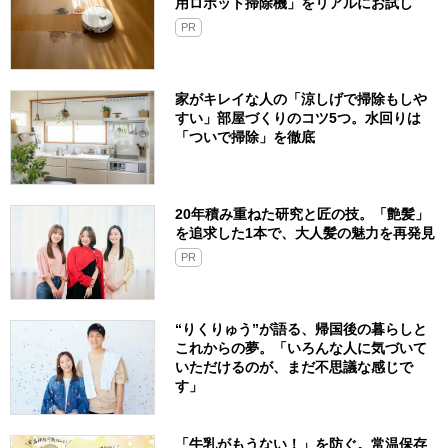
用ロボット掃除機」をリアルにお試し
PR
家がキレイな人の「涼しげで掃除もしや
すい」部屋づくりのコツ5つ。水回りは
「ついで掃除」を徹底
20年積み重ねた研究と匠の技。「艶髪」
を追求した1本で、大人髪の魅力を再発見
PR
“りくりゅう”が語る、帰国後の暮らしと
これからの夢。「いろんな人に気づいて
いただけるのが、まだ不思議な感じで
す」
「牛乳がもうない！」を防ぐ。常温保存