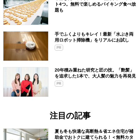
ト4つ。無料で楽しめるバイキング食べ放
題も
手でふくよりもキレイ！最新「水ぶき両
用ロボット掃除機」をリアルにお試し
PR
20年積み重ねた研究と匠の技。「艶髪」
を追求した1本で、大人髪の魅力を再発見
PR
注目の記事
夏も冬も快適な高断熱＆省エネ住宅が補
助金でおトクに建てられる！＜無料カタ