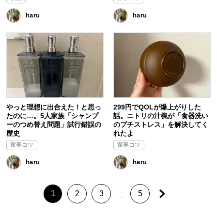
haru
haru
やっと理想に出合えた！と思っ
299円でQOLが爆上がりした
たのに…。5人家族「シャンプ
話。ニトリの汁椀が「食器洗い
ーのつめ替え問題」試行錯誤の
のプチストレス」を解決してく
歴史
れたよ
家事コツ
家事コツ
haru
haru
1
2
3
5
…