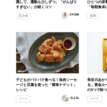
識して、運動も少しずつ。「がんばり
ひとつの栄
すぎない」が続くコツ
「毎朝食卓
AYUMI
読み物
健康
子どもがパクパク食べる！魚肉ソーセ
長谷川あか
ージと豆腐を使った「簡単ナゲット」
る」黄金ル
レシピ
の3つで味
およね
フード
フード