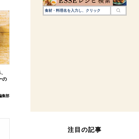
単、
ーの
E編集部
注目の記事