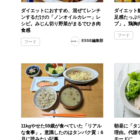
ダイエットにおすすめ、混ぜてレンチ
ダイエット
ンするだけの「ノンオイルカレー」レ
足感たっぷ
シピ。みじん切り野菜がまるでひき肉
プ」。鶏胸
食感
フード
ESSE編集部
フード
11kgやせた59歳が食べていた「リアル
朝昼に「タ
な食事」。意識したのはタンパク質：6
理由。代謝
月に読みたい記事
モードに