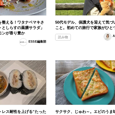
を整える！ワタナベマキさ
50代モデル、保護犬を迎えて気づ
トとしらすの薬膳サラダ」
こと。初めての旅行で家族がひと
モンが香り豊か
A
読み物
ESSE編集部
トレス耐性を上げる“たった
サクサク、じゅわ～。エビのうま