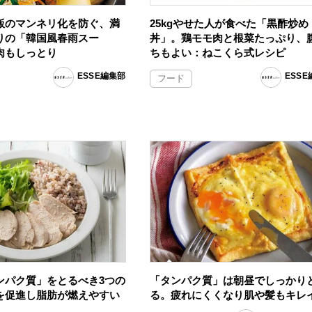
飯のマンネリ化を防ぐ、満
25kgやせた人が食べた「黒酢炒め
りの「韓国風春雨スー
丼」。鶏モモ肉と根菜たっぷり、
肉もしっとり
ちもよい：ねこくら式レシピ
ESSE編集部
ESS
フード
ンパク質」をとるべき3つの
「タンパク質」は朝昼でしっかり
を促進し脂肪が燃えやすい
る。疲れにくくなり肌や髪もキレ