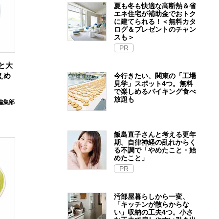
夏も冬も快適な高断熱＆省
エネ住宅が補助金でおトク
に建てられる！＜無料カタ
ログ＆プレゼントのチャン
スも＞
PR
肉と大
えめ
今行きたい、関東の「工場
見学」スポット4つ。無料
で楽しめるバイキング食べ
放題も
E編集部
飯島直子さんと考える更年
期。自律神経の乱れからく
る不調で「やめたこと・始
めたこと」
PR
汚部屋暮らしから一変、
「キッチンが散らからな
い」収納の工夫4つ。小さ