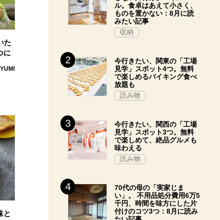
ル。食卓はあえて小さく、
ものを置かない：8月に読
みたい記事
収納
いた
つに
今行きたい、関東の「工場
見学」スポット4つ。無料
YUMI
で楽しめるバイキング食べ
放題も
読み物
今行きたい、関西の「工場
見学」スポット3つ。無料
で楽しめて、絶品グルメも
味わえる
読み物
70代の母の「実家じま
い」。 不用品処分費用6万5
千円、時間を味方にした片
付けのコツ3つ：8月に読み
味と
たい記事