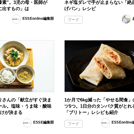
養素”。3児の母・医師が
ネギ塩ダレで手が止まらない「絶
に出すもの」は
げパン」レシピ
ESSEonline編集部
フード
りさんの「献立がすぐ決ま
1か月で6kg減った「やせる間食」
ール。塩味・うま味・酸味
ツ5つ。1日分のタンパク質がとれ
つけが決まる
「ブリトー」レシピも紹介
ESSE編集部
ESSEonlin
フード