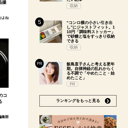
品揚
収納
およね
“コンロ横の小さい引き出
し”にジャストフィット。1
10円「調味料ストッカー」
で砂糖と塩をすっきり収納
できる
収納
飯島直子さんと考える更年
期。自律神経の乱れからく
る不調で「やめたこと・始
めたこと」
PR
のコ
ランキングをもっと見る
る
e編集部