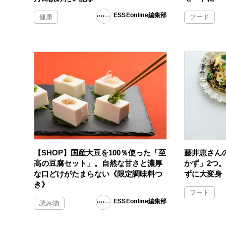
ESSEonline編集部
健康
フード
【SHOP】国産大豆を100％使った「至
藤井恵さん
高の豆腐セット」。自然な甘さと濃厚
かず」2つ
な口どけがたまらない《限定調味料つ
ずに大変身
き》
フード
ESSEonline編集部
読み物