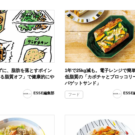
ずに、脂肪を落とすポイン
1年で25kg減も。電子レンジで簡
ゆる脂質オフ」で健康的にや
低脂質の「カボチャとブロッコリ
バゲットサンド」
ESSE編集部
ESS
フード