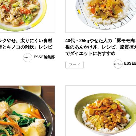
ラクやせ。太りにくい食材
40代・25kgやせた人の「豚モモ
鮭とキノコの雑炊」レシピ
根のあんかけ丼」レシピ。脂質控
でダイエットにおすすめ
ESSE編集部
ESS
フード