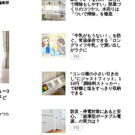
e編集部
で掃除もしやすい」部屋づ
くりのコツ5つ。水回りは
「ついで掃除」を徹底
「牛乳がもうない！」を防
ぐ。常温保存できる「ロン
グライフ牛乳」で買い出し
がラクに
PR
“コンロ横の小さい引き出
し”にジャストフィット。1
10円「調味料ストッカー」
で砂糖と塩をすっきり収納
ュー3
できる
子ど
防災・停電対策にあると安
かつら
心。「超薄型ポータブル電
源」の実力は？​
PR