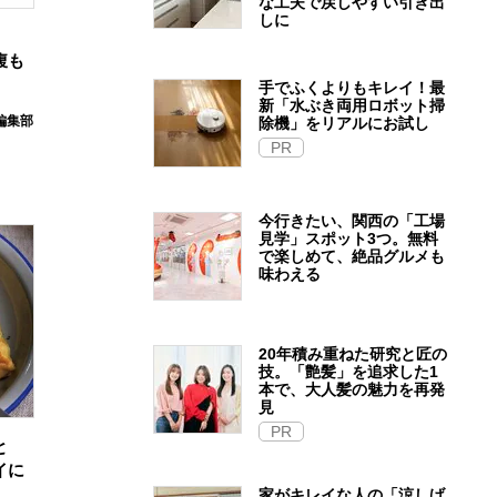
な工夫で戻しやすい引き出
しに
腹も
手でふくよりもキレイ！最
新「水ぶき両用ロボット掃
E編集部
除機」をリアルにお試し
PR
今行きたい、関西の「工場
見学」スポット3つ。無料
で楽しめて、絶品グルメも
味わえる
20年積み重ねた研究と匠の
技。「艶髪」を追求した1
本で、大人髪の魅力を再発
見
PR
と
イに
家がキレイな人の「涼しげ