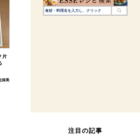
？片
る
志保美
注目の記事