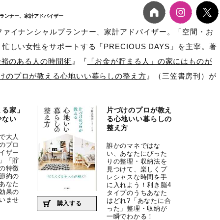
プランナー、家計アドバイザー
ファイナンシャルプランナー、家計アドバイザー。「空間・お
忙しい女性をサポートする「PRECIOUS DAYS」を主宰。著
余裕のある人の時間術
』『
「お金が貯まる人」の家にはものが
けのプロが教える心地いい暮らしの整え方
』（三笠書房刊）が
まる家」
片づけのプロが教え
少ない
る心地いい暮らしの
整え方
neで大人
のプロ
誰かのマネではな
イザー
い、あなたにぴった
」「貯
りの整理・収納法を
の特徴
見つけて、楽しくプ
節約の
レシャスな時間を手
あなた
に入れよう！利き脳4
効果の
タイプのうちあなた
いませ
はどれ?「あなたに合
購入する
った」整理・収納が
一瞬でわかる！