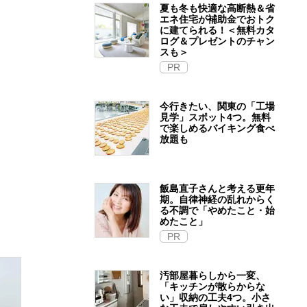
夏も冬も快適な高断熱＆省
エネ住宅が補助金でおトク
に建てられる！＜無料カタ
ログ＆プレゼントのチャン
スも＞
PR
今行きたい、関東の「工場
見学」スポット4つ。無料
で楽しめるバイキング食べ
放題も
飯島直子さんと考える更年
期。自律神経の乱れからく
る不調で「やめたこと・始
めたこと」
PR
汚部屋暮らしから一変、
「キッチンが散らからな
い」収納の工夫4つ。小さ