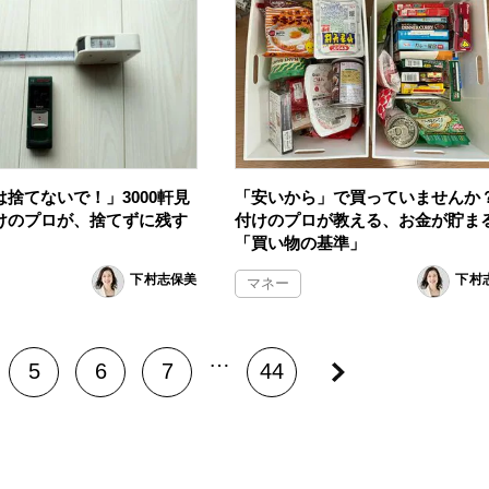
捨てないで！」3000軒見
「安いから」で買っていませんか
けのプロが、捨てずに残す
付けのプロが教える、お金が貯ま
「買い物の基準」
下村志保美
下村
マネー
…
5
6
7
44