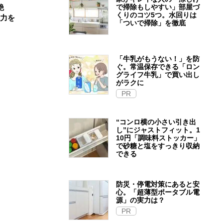
で掃除もしやすい」部屋づ
艶
くりのコツ5つ。水回りは
魅力を
「ついで掃除」を徹底
「牛乳がもうない！」を防
ぐ。常温保存できる「ロン
グライフ牛乳」で買い出し
がラクに
PR
“コンロ横の小さい引き出
し”にジャストフィット。1
10円「調味料ストッカー」
で砂糖と塩をすっきり収納
できる
防災・停電対策にあると安
心。「超薄型ポータブル電
源」の実力は？​
PR