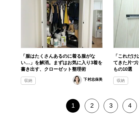
「服はたくさんあるのに着る服がな
「これだけは
い…」を解消。まずはお気に入り3着を
てきた片づ
書き出す、クローゼット整理術
もの10選
下村志保美
収納
収納
1
2
3
4