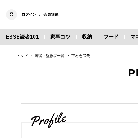
ログイン
会員登録
/
ESSE読者101
家事コツ
収納
フード
マ
トップ
著者・監修者一覧
下村志保美
P