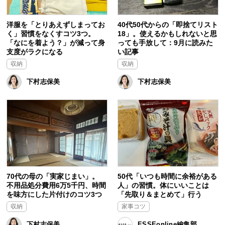
洋服を「とりあえずしまってお
40代50代からの「即捨てリスト
く」習慣をなくすコツ3つ。
18」。使えるかもしれないと思
「なにを着よう？」が減って身
っても手放して：9月に読みた
支度がラクになる
い記事
収納
収納
下村志保美
下村志保美
70代の母の「実家じまい」。
50代「いつも時間に余裕がある
不用品処分費用6万5千円、時間
人」の習慣。体にいいことは
を味方にした片付けのコツ3つ
「先取り＆まとめて」行う
収納
家事コツ
下村志保美
ESSEonline編集部