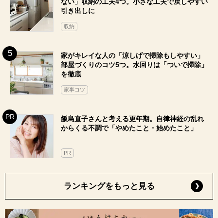
ない」収納の工夫4つ。小さな工夫で戻しやすい
引き出しに
収納
家がキレイな人の「涼しげで掃除もしやすい」
部屋づくりのコツ5つ。水回りは「ついで掃除」
を徹底
家事コツ
飯島直子さんと考える更年期。自律神経の乱れ
からくる不調で「やめたこと・始めたこと」
PR
ランキングをもっと見る