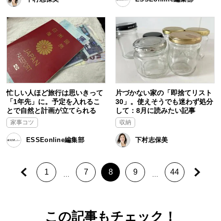
忙しい人ほど旅行は思いきって
片づかない家の「即捨てリスト
「1年先」に。予定を入れるこ
30」。使えそうでも迷わず処分
とで自然と計画が立てられる
して：8月に読みたい記事
家事コツ
収納
ESSEonline編集部
下村志保美
1
7
8
9
44
…
…
この記事もチェック！