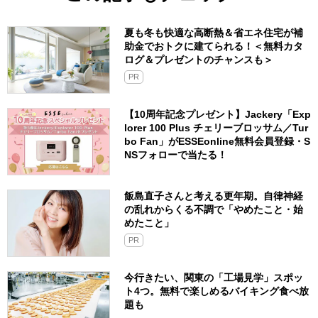
夏も冬も快適な高断熱＆省エネ住宅が補
助金でおトクに建てられる！＜無料カタ
ログ＆プレゼントのチャンスも＞
PR
【10周年記念プレゼント】Jackery「Exp
lorer 100 Plus チェリーブロッサム／Tur
bo Fan」がESSEonline無料会員登録・S
NSフォローで当たる！
飯島直子さんと考える更年期。自律神経
の乱れからくる不調で「やめたこと・始
めたこと」
PR
今行きたい、関東の「工場見学」スポッ
ト4つ。無料で楽しめるバイキング食べ放
題も