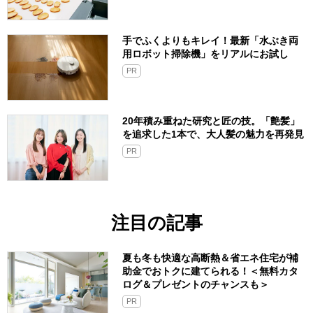
手でふくよりもキレイ！最新「水ぶき両
用ロボット掃除機」をリアルにお試し
PR
20年積み重ねた研究と匠の技。「艶髪」
を追求した1本で、大人髪の魅力を再発見
PR
注目の記事
夏も冬も快適な高断熱＆省エネ住宅が補
助金でおトクに建てられる！＜無料カタ
ログ＆プレゼントのチャンスも＞
PR