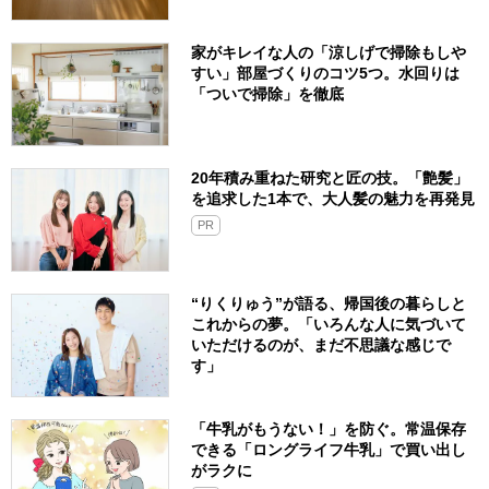
家がキレイな人の「涼しげで掃除もしや
すい」部屋づくりのコツ5つ。水回りは
「ついで掃除」を徹底
20年積み重ねた研究と匠の技。「艶髪」
を追求した1本で、大人髪の魅力を再発見
PR
“りくりゅう”が語る、帰国後の暮らしと
これからの夢。「いろんな人に気づいて
いただけるのが、まだ不思議な感じで
す」
「牛乳がもうない！」を防ぐ。常温保存
できる「ロングライフ牛乳」で買い出し
がラクに