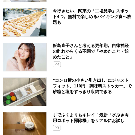
今行きたい、関東の「工場見学」スポッ
ト4つ。無料で楽しめるバイキング食べ放
題も
飯島直子さんと考える更年期。自律神経
の乱れからくる不調で「やめたこと・始
めたこと」
PR
“コンロ横の小さい引き出し”にジャスト
フィット。110円「調味料ストッカー」で
砂糖と塩をすっきり収納できる
手でふくよりもキレイ！最新「水ぶき両
用ロボット掃除機」をリアルにお試し
PR