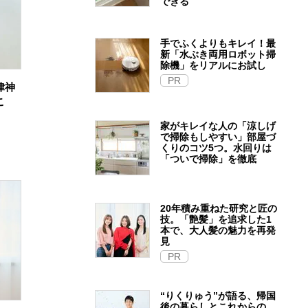
できる
手でふくよりもキレイ！最
新「水ぶき両用ロボット掃
除機」をリアルにお試し
PR
律神
こ
家がキレイな人の「涼しげ
で掃除もしやすい」部屋づ
くりのコツ5つ。水回りは
「ついで掃除」を徹底
20年積み重ねた研究と匠の
技。「艶髪」を追求した1
本で、大人髪の魅力を再発
見
PR
“りくりゅう”が語る、帰国
後の暮らしとこれからの