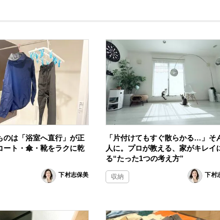
ものは「浴室へ直行」が正
「片付けてもすぐ散らかる…」そ
コート・傘・靴をラクに乾
人に。プロが教える、家がキレイ
る“たった1つの考え方”
下村志保美
下村
収納