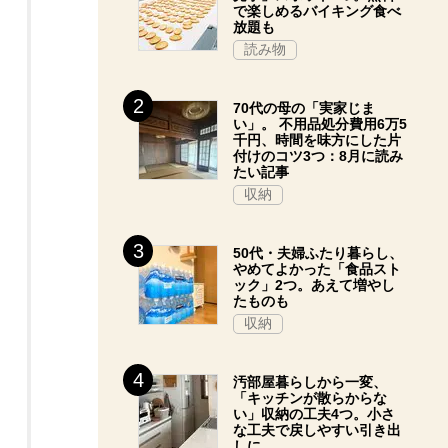
で楽しめるバイキング食べ
放題も
読み物
70代の母の「実家じま
い」。 不用品処分費用6万5
千円、時間を味方にした片
付けのコツ3つ：8月に読み
たい記事
収納
50代・夫婦ふたり暮らし、
やめてよかった「食品スト
ック」2つ。あえて増やし
たものも
収納
汚部屋暮らしから一変、
「キッチンが散らからな
い」収納の工夫4つ。小さ
な工夫で戻しやすい引き出
しに