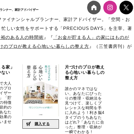
プランナー、家計アドバイザー
ファイナンシャルプランナー、家計アドバイザー。「空間・お
忙しい女性をサポートする「PRECIOUS DAYS」を主宰。著
余裕のある人の時間術
』『
「お金が貯まる人」の家にはものが
けのプロが教える心地いい暮らしの整え方
』（三笠書房刊）が
まる家」
片づけのプロが教え
少ない
る心地いい暮らしの
整え方
neで大人
のプロ
誰かのマネではな
イザー
い、あなたにぴった
」「貯
りの整理・収納法を
の特徴
見つけて、楽しくプ
節約の
レシャスな時間を手
あなた
に入れよう！利き脳4
効果の
タイプのうちあなた
いませ
はどれ?「あなたに合
購入する
った」整理・収納が
一瞬でわかる！