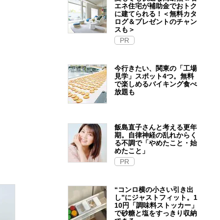
エネ住宅が補助金でおトク
に建てられる！＜無料カタ
ログ＆プレゼントのチャン
スも＞
PR
今行きたい、関東の「工場
見学」スポット4つ。無料
で楽しめるバイキング食べ
放題も
飯島直子さんと考える更年
期。自律神経の乱れからく
る不調で「やめたこと・始
めたこと」
PR
“コンロ横の小さい引き出
し”にジャストフィット。1
10円「調味料ストッカー」
で砂糖と塩をすっきり収納