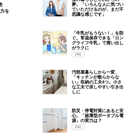
夢。「いろんな人に気づい
艶
ていただけるのが、まだ不
魅力を
思議な感じです」
「牛乳がもうない！」を防
ぐ。常温保存できる「ロン
グライフ牛乳」で買い出し
がラクに
PR
汚部屋暮らしから一変、
「キッチンが散らからな
い」収納の工夫4つ。小さ
な工夫で戻しやすい引き出
しに
防災・停電対策にあると安
心。「超薄型ポータブル電
源」の実力は？​
PR