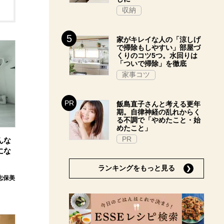
収納
家がキレイな人の「涼しげ
で掃除もしやすい」部屋づ
くりのコツ5つ。水回りは
「ついで掃除」を徹底
家事コツ
飯島直子さんと考える更年
期。自律神経の乱れからく
る不調で「やめたこと・始
めたこと」
PR
んな
にな
ランキングをもっと見る
志保美