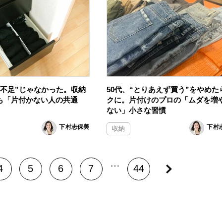
納不足”じゃなかった。収納
50代、“とりあえず買う”をやめた
も「片付かない人の共通
クに。片付けのプロの「ムダを増
ない」小さな習慣
下村志保美
下村
収納
…
4
5
6
7
44