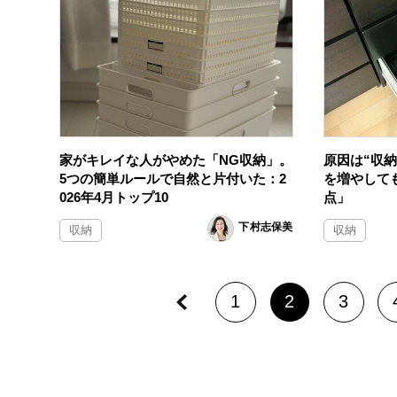
家がキレイな人がやめた「NG収納」。
原因は“収
5つの簡単ルールで自然と片付いた：2
を増やして
026年4月トップ10
点」
下村志保美
収納
収納
1
2
3