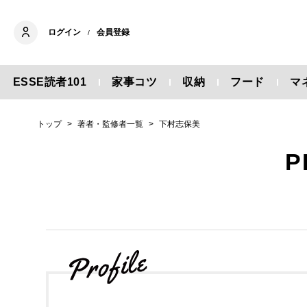
ログイン
会員登録
/
ESSE読者101
家事コツ
収納
フード
マ
トップ
著者・監修者一覧
下村志保美
P