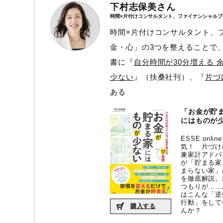
下村志保美さん
時間×片付けコンサルタント、ファイナンシャル
時間×片付けコンサルタント、
金・心」の3つを整えることで、
書に『
自分時間が30分増える 
少ない
』（扶桑社刊）、『
片づ
ある
「お金が貯
にはものが
ESSE onli
気！ 片づけ
兼家計アドバ
が「貯まる家
まらない家」
を徹底解説。
つもりが……
はこんな「逆
行動」をして
購入する
んか？