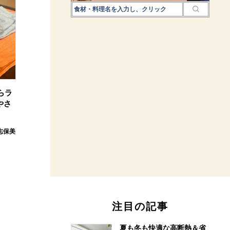
らラ
やさ
志保美
注目の記事
夏も冬も快適な高断熱＆省