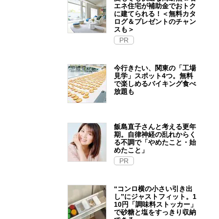
エネ住宅が補助金でおトク
に建てられる！＜無料カタ
ログ＆プレゼントのチャン
スも＞
PR
今行きたい、関東の「工場
見学」スポット4つ。無料
で楽しめるバイキング食べ
放題も
飯島直子さんと考える更年
期。自律神経の乱れからく
る不調で「やめたこと・始
めたこと」
PR
“コンロ横の小さい引き出
し”にジャストフィット。1
10円「調味料ストッカー」
で砂糖と塩をすっきり収納