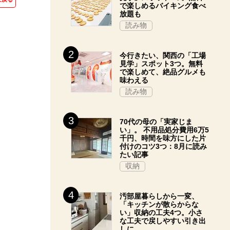
で楽しめるバイキング食べ
放題も
読み物
今行きたい、関西の「工場
見学」スポット3つ。無料
で楽しめて、絶品グルメも
味わえる
読み物
70代の母の「実家じま
い」。 不用品処分費用6万5
千円、時間を味方にした片
付けのコツ3つ：8月に読み
たい記事
収納
汚部屋暮らしから一変、
「キッチンが散らからな
い」収納の工夫4つ。小さ
な工夫で戻しやすい引き出
しに