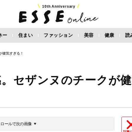
10th Anniversary
ネー
住まい
ファッション
美容
健康
読
クが健気すぎる！
感。セザンヌのチークが健
クロールで次の画像
記事