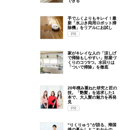
できる
手でふくよりもキレイ！最
新「水ぶき両用ロボット掃
除機」をリアルにお試し
PR
家がキレイな人の「涼しげ
で掃除もしやすい」部屋づ
くりのコツ5つ。水回りは
「ついで掃除」を徹底
20年積み重ねた研究と匠の
技。「艶髪」を追求した1
本で、大人髪の魅力を再発
見
PR
“りくりゅう”が語る、帰国
後の暮らしとこれからの