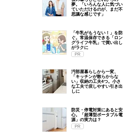
夢。「いろんな人に気づい
ていただけるのが、まだ不
思議な感じです」
「牛乳がもうない！」を防
ぐ。常温保存できる「ロン
グライフ牛乳」で買い出し
がラクに
PR
汚部屋暮らしから一変、
「キッチンが散らからな
い」収納の工夫4つ。小さ
な工夫で戻しやすい引き出
しに
防災・停電対策にあると安
心。「超薄型ポータブル電
源」の実力は？​
PR