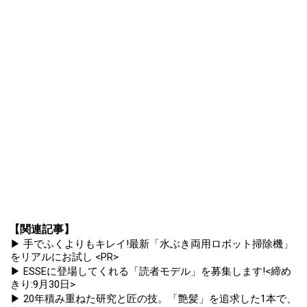
【関連記事】
▶ 手でふくよりもキレイ!最新「水ぶき両用ロボット掃除機」
をリアルにお試し <PR>
▶ ESSEに登場してくれる「読者モデル」を募集します!<締め
きり:9月30日>
▶ 20年積み重ねた研究と匠の技。「艶髪」を追求した1本で、