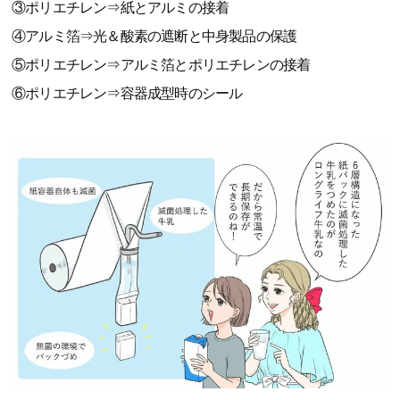
③ポリエチレン⇒紙とアルミの接着
④アルミ箔⇒光＆酸素の遮断と中身製品の保護
⑤ポリエチレン⇒アルミ箔とポリエチレンの接着
⑥ポリエチレン⇒容器成型時のシール