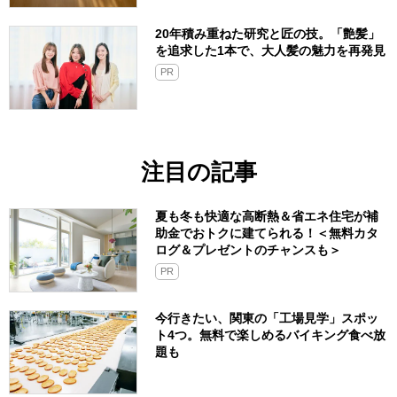
20年積み重ねた研究と匠の技。「艶髪」
を追求した1本で、大人髪の魅力を再発見
PR
注目の記事
夏も冬も快適な高断熱＆省エネ住宅が補
助金でおトクに建てられる！＜無料カタ
ログ＆プレゼントのチャンスも＞
PR
今行きたい、関東の「工場見学」スポッ
ト4つ。無料で楽しめるバイキング食べ放
題も