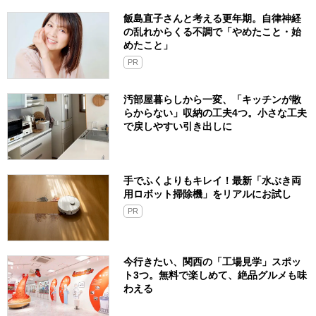
飯島直子さんと考える更年期。自律神経
の乱れからくる不調で「やめたこと・始
めたこと」
PR
汚部屋暮らしから一変、「キッチンが散
らからない」収納の工夫4つ。小さな工夫
で戻しやすい引き出しに
手でふくよりもキレイ！最新「水ぶき両
用ロボット掃除機」をリアルにお試し
PR
今行きたい、関西の「工場見学」スポッ
ト3つ。無料で楽しめて、絶品グルメも味
わえる