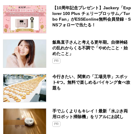
【10周年記念プレゼント】Jackery「Exp
lorer 100 Plus チェリーブロッサム／Tur
bo Fan」がESSEonline無料会員登録・S
NSフォローで当たる！
飯島直子さんと考える更年期。自律神経
の乱れからくる不調で「やめたこと・始
めたこと」
PR
今行きたい、関東の「工場見学」スポッ
ト4つ。無料で楽しめるバイキング食べ放
題も
手でふくよりもキレイ！最新「水ぶき両
用ロボット掃除機」をリアルにお試し
PR