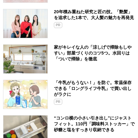
20年積み重ねた研究と匠の技。「艶髪」
を追求した1本で、大人髪の魅力を再発見
PR
家がキレイな人の「涼しげで掃除もしや
すい」部屋づくりのコツ5つ。水回りは
「ついで掃除」を徹底
「牛乳がもうない！」を防ぐ。常温保存
できる「ロングライフ牛乳」で買い出し
がラクに
PR
“コンロ横の小さい引き出し”にジャスト
フィット。110円「調味料ストッカー」で
砂糖と塩をすっきり収納できる