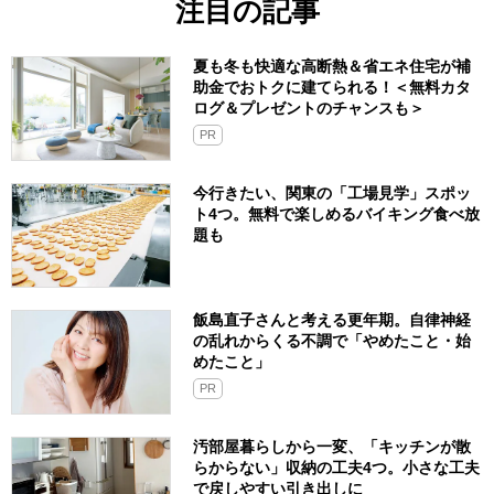
注目の記事
夏も冬も快適な高断熱＆省エネ住宅が補
助金でおトクに建てられる！＜無料カタ
ログ＆プレゼントのチャンスも＞
PR
今行きたい、関東の「工場見学」スポッ
ト4つ。無料で楽しめるバイキング食べ放
題も
飯島直子さんと考える更年期。自律神経
の乱れからくる不調で「やめたこと・始
めたこと」
PR
汚部屋暮らしから一変、「キッチンが散
らからない」収納の工夫4つ。小さな工夫
で戻しやすい引き出しに