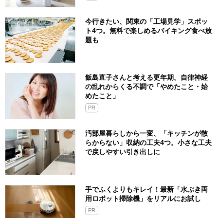
今行きたい、関東の「工場見学」スポッ
ト4つ。無料で楽しめるバイキング食べ放
題も
飯島直子さんと考える更年期。自律神経
の乱れからくる不調で「やめたこと・始
めたこと」
PR
汚部屋暮らしから一変、「キッチンが散
らからない」収納の工夫4つ。小さな工夫
で戻しやすい引き出しに
手でふくよりもキレイ！最新「水ぶき両
用ロボット掃除機」をリアルにお試し
PR