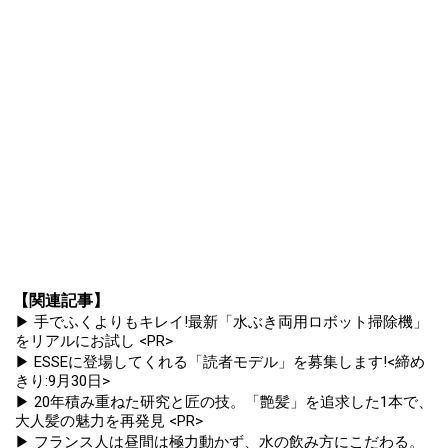
【関連記事】
▶ 手でふくよりもキレイ!最新「水ぶき両用ロボット掃除機」
をリアルにお試し <PR>
▶ ESSEに登場してくれる「読者モデル」を募集します!<締め
きり:9月30日>
▶ 20年積み重ねた研究と匠の技。「艶髪」を追求した1本で、
大人髪の魅力を再発見 <PR>
▶ フランス人は昼間は極力動かず、水の飲み方にこだわる。