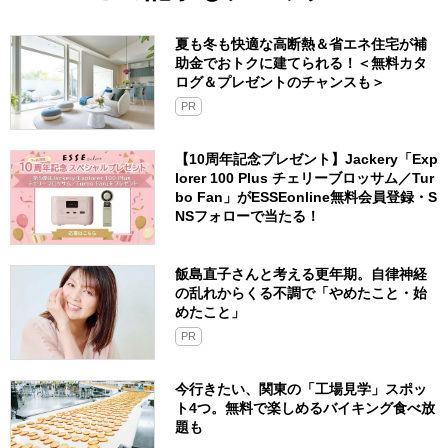
夏も冬も快適な高断熱＆省エネ住宅が補
助金でおトクに建てられる！＜無料カタ
ログ＆プレゼントのチャンスも＞
PR
【10周年記念プレゼント】Jackery「Exp
lorer 100 Plus チェリーブロッサム／Tur
bo Fan」がESSEonline無料会員登録・S
NSフォローで当たる！
飯島直子さんと考える更年期。自律神経
の乱れからくる不調で「やめたこと・始
めたこと」
PR
今行きたい、関東の「工場見学」スポッ
ト4つ。無料で楽しめるバイキング食べ放
題も