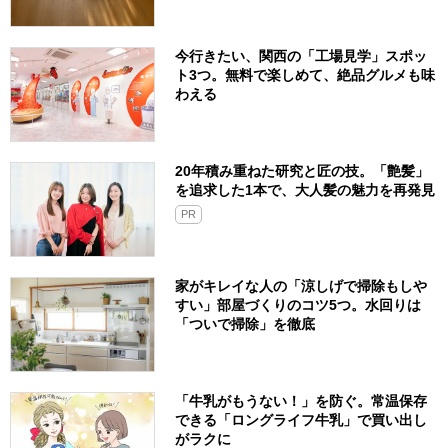
今行きたい、関西の「工場見学」スポッ
ト3つ。無料で楽しめて、絶品グルメも味
わえる
20年積み重ねた研究と匠の技。「艶髪」
を追求した1本で、大人髪の魅力を再発見
PR
家がキレイな人の「涼しげで掃除もしや
すい」部屋づくりのコツ5つ。水回りは
「ついで掃除」を徹底
「牛乳がもうない！」を防ぐ。常温保存
できる「ロングライフ牛乳」で買い出し
がラクに