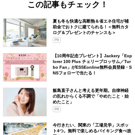
この記事もチェック！
夏も冬も快適な高断熱＆省エネ住宅が補
助金でおトクに建てられる！＜無料カタ
ログ＆プレゼントのチャンスも＞
PR
【10周年記念プレゼント】Jackery「Exp
lorer 100 Plus チェリーブロッサム／Tur
bo Fan」がESSEonline無料会員登録・S
NSフォローで当たる！
飯島直子さんと考える更年期。自律神経
の乱れからくる不調で「やめたこと・始
めたこと」
PR
今行きたい、関東の「工場見学」スポッ
ト4つ。無料で楽しめるバイキング食べ放