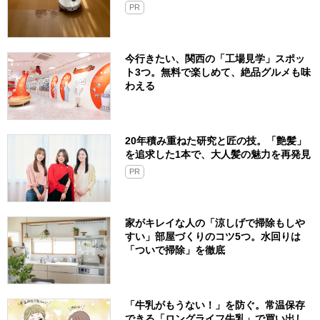
PR
今行きたい、関西の「工場見学」スポッ
ト3つ。無料で楽しめて、絶品グルメも味
わえる
20年積み重ねた研究と匠の技。「艶髪」
を追求した1本で、大人髪の魅力を再発見
PR
家がキレイな人の「涼しげで掃除もしや
すい」部屋づくりのコツ5つ。水回りは
「ついで掃除」を徹底
「牛乳がもうない！」を防ぐ。常温保存
できる「ロングライフ牛乳」で買い出し