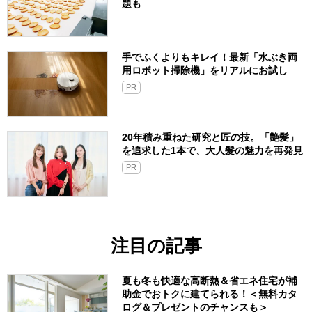
題も
手でふくよりもキレイ！最新「水ぶき両
用ロボット掃除機」をリアルにお試し
PR
20年積み重ねた研究と匠の技。「艶髪」
を追求した1本で、大人髪の魅力を再発見
PR
注目の記事
夏も冬も快適な高断熱＆省エネ住宅が補
助金でおトクに建てられる！＜無料カタ
ログ＆プレゼントのチャンスも＞