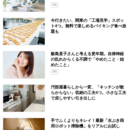
PR
今行きたい、関東の「工場見学」スポッ
ト4つ。無料で楽しめるバイキング食べ放
題も
飯島直子さんと考える更年期。自律神経
の乱れからくる不調で「やめたこと・始
めたこと」
PR
汚部屋暮らしから一変、「キッチンが散
らからない」収納の工夫4つ。小さな工夫
で戻しやすい引き出しに
手でふくよりもキレイ！最新「水ぶき両
用ロボット掃除機」をリアルにお試し