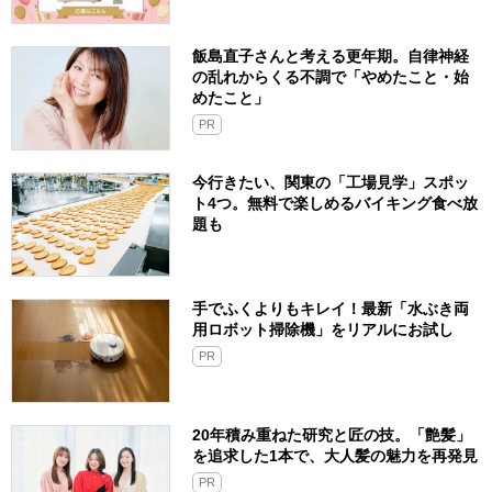
飯島直子さんと考える更年期。自律神経
の乱れからくる不調で「やめたこと・始
めたこと」
PR
今行きたい、関東の「工場見学」スポッ
ト4つ。無料で楽しめるバイキング食べ放
題も
手でふくよりもキレイ！最新「水ぶき両
用ロボット掃除機」をリアルにお試し
PR
20年積み重ねた研究と匠の技。「艶髪」
を追求した1本で、大人髪の魅力を再発見
PR