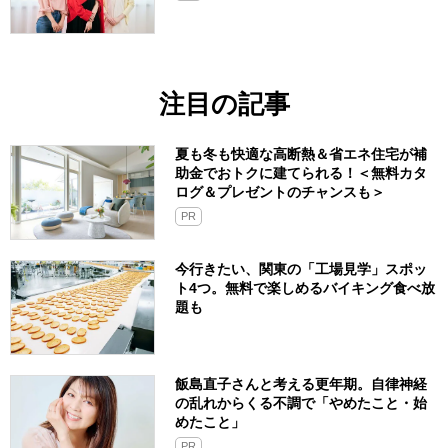
注目の記事
夏も冬も快適な高断熱＆省エネ住宅が補
助金でおトクに建てられる！＜無料カタ
ログ＆プレゼントのチャンスも＞
PR
今行きたい、関東の「工場見学」スポッ
ト4つ。無料で楽しめるバイキング食べ放
題も
飯島直子さんと考える更年期。自律神経
の乱れからくる不調で「やめたこと・始
めたこと」
PR