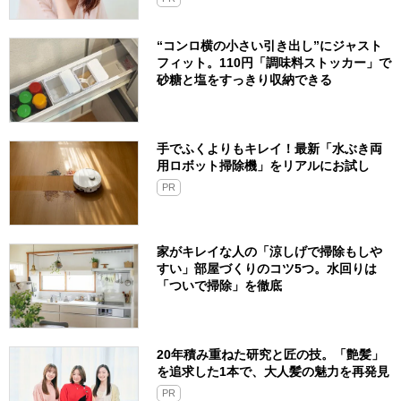
“コンロ横の小さい引き出し”にジャスト
フィット。110円「調味料ストッカー」で
砂糖と塩をすっきり収納できる
手でふくよりもキレイ！最新「水ぶき両
用ロボット掃除機」をリアルにお試し
PR
家がキレイな人の「涼しげで掃除もしや
すい」部屋づくりのコツ5つ。水回りは
「ついで掃除」を徹底
20年積み重ねた研究と匠の技。「艶髪」
を追求した1本で、大人髪の魅力を再発見
PR