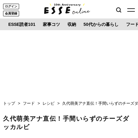
10th Anniversary
ログイン
会員登録
ESSE読者101
家事コツ
収納
50代からの暮らし
フー
トップ
フード
レシピ
久代萌美アナ直伝！手間いらずのチーズ
久代萌美アナ直伝！手間いらずのチーズダ
ッカルビ