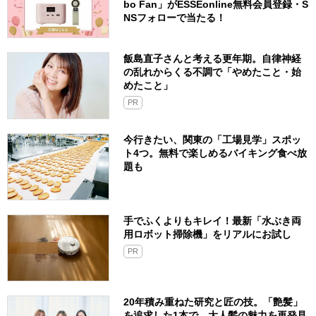
bo Fan」がESSEonline無料会員登録・S
NSフォローで当たる！
飯島直子さんと考える更年期。自律神経
の乱れからくる不調で「やめたこと・始
めたこと」
PR
今行きたい、関東の「工場見学」スポッ
ト4つ。無料で楽しめるバイキング食べ放
題も
手でふくよりもキレイ！最新「水ぶき両
用ロボット掃除機」をリアルにお試し
PR
20年積み重ねた研究と匠の技。「艶髪」
を追求した1本で、大人髪の魅力を再発見