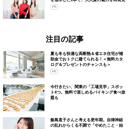
PR
注目の記事
夏も冬も快適な高断熱＆省エネ住宅が補
助金でおトクに建てられる！＜無料カタ
ログ＆プレゼントのチャンスも＞
PR
今行きたい、関東の「工場見学」スポッ
ト4つ。無料で楽しめるバイキング食べ放
題も
飯島直子さんと考える更年期。自律神経
の乱れからくる不調で「やめたこと・始