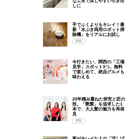
な工夫で戻しやすい引き出
しに
手でふくよりもキレイ！最
新「水ぶき両用ロボット掃
除機」をリアルにお試し
PR
今行きたい、関西の「工場
見学」スポット3つ。無料
で楽しめて、絶品グルメも
味わえる
20年積み重ねた研究と匠の
技。「艶髪」を追求した1
本で、大人髪の魅力を再発
見
PR
家がキレイな人の「涼しげ