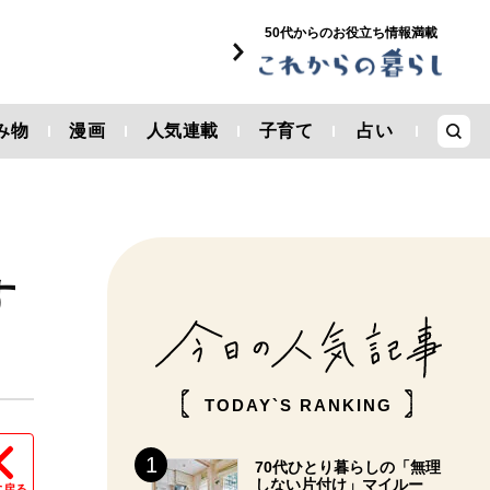
50代からのお役立ち情報満載
み物
漫画
人気連載
子育て
占い
す
TODAY`S RANKING
70代ひとり暮らしの「無理
しない片付け」マイルー
に戻る