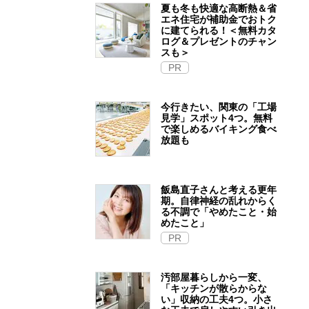
夏も冬も快適な高断熱＆省
エネ住宅が補助金でおトク
に建てられる！＜無料カタ
ログ＆プレゼントのチャン
スも＞
PR
今行きたい、関東の「工場
見学」スポット4つ。無料
で楽しめるバイキング食べ
放題も
飯島直子さんと考える更年
期。自律神経の乱れからく
る不調で「やめたこと・始
めたこと」
PR
汚部屋暮らしから一変、
「キッチンが散らからな
い」収納の工夫4つ。小さ