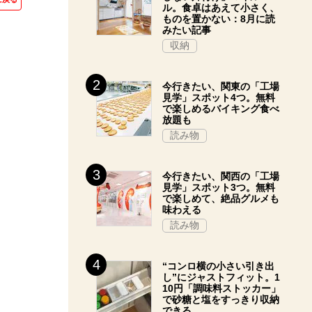
ル。食卓はあえて小さく、
ものを置かない：8月に読
みたい記事
収納
今行きたい、関東の「工場
見学」スポット4つ。無料
で楽しめるバイキング食べ
放題も
読み物
今行きたい、関西の「工場
見学」スポット3つ。無料
で楽しめて、絶品グルメも
味わえる
読み物
“コンロ横の小さい引き出
し”にジャストフィット。1
10円「調味料ストッカー」
で砂糖と塩をすっきり収納
できる