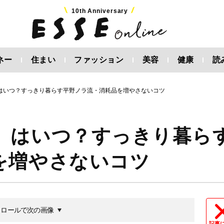
10th Anniversary
ネー
住まい
ファッション
美容
健康
読
はいつ？すっきり暮らす平野ノラ流・消耗品を増やさないコツ
」はいつ？すっきり暮ら
を増やさないコツ
クロールで次の画像
記事