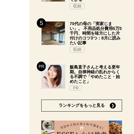
収納
70代の母の「実家じま
い」。 不用品処分費用6万5
千円、時間を味方にした片
付けのコツ3つ：8月に読み
たい記事
収納
飯島直子さんと考える更年
期。自律神経の乱れからく
る不調で「やめたこと・始
めたこと」
PR
ランキングをもっと見る