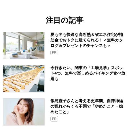
注目の記事
夏も冬も快適な高断熱＆省エネ住宅が補
助金でおトクに建てられる！＜無料カタ
ログ＆プレゼントのチャンスも＞
PR
今行きたい、関東の「工場見学」スポッ
ト4つ。無料で楽しめるバイキング食べ放
題も
飯島直子さんと考える更年期。自律神経
の乱れからくる不調で「やめたこと・始
めたこと」
PR