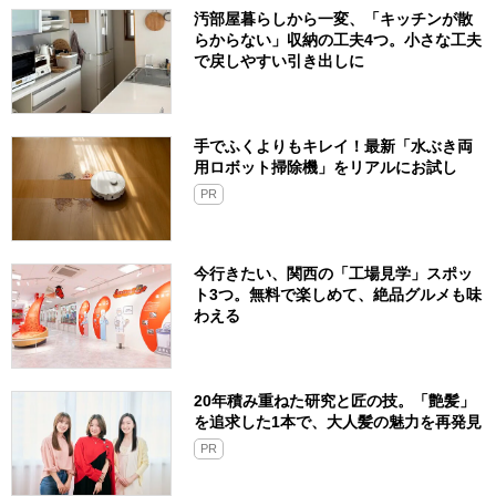
汚部屋暮らしから一変、「キッチンが散
らからない」収納の工夫4つ。小さな工夫
で戻しやすい引き出しに
手でふくよりもキレイ！最新「水ぶき両
用ロボット掃除機」をリアルにお試し
PR
今行きたい、関西の「工場見学」スポッ
ト3つ。無料で楽しめて、絶品グルメも味
わえる
20年積み重ねた研究と匠の技。「艶髪」
を追求した1本で、大人髪の魅力を再発見
PR