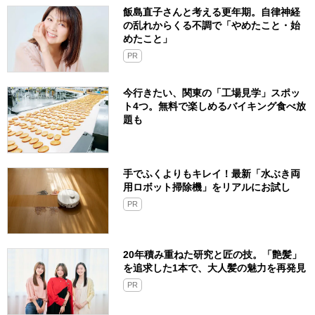
飯島直子さんと考える更年期。自律神経
の乱れからくる不調で「やめたこと・始
めたこと」
PR
今行きたい、関東の「工場見学」スポッ
ト4つ。無料で楽しめるバイキング食べ放
題も
手でふくよりもキレイ！最新「水ぶき両
用ロボット掃除機」をリアルにお試し
PR
20年積み重ねた研究と匠の技。「艶髪」
を追求した1本で、大人髪の魅力を再発見
PR