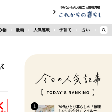
50代からのお役立ち情報満載
み物
漫画
人気連載
子育て
占い
が
TODAY`S RANKING
70代ひとり暮らしの「無理
しない片付け」マイルー
に戻る