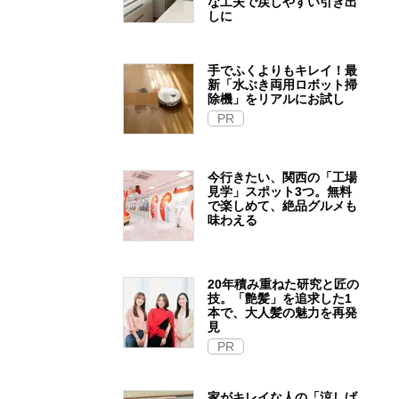
な工夫で戻しやすい引き出
しに
手でふくよりもキレイ！最
新「水ぶき両用ロボット掃
除機」をリアルにお試し
PR
今行きたい、関西の「工場
見学」スポット3つ。無料
で楽しめて、絶品グルメも
味わえる
20年積み重ねた研究と匠の
技。「艶髪」を追求した1
本で、大人髪の魅力を再発
見
PR
家がキレイな人の「涼しげ