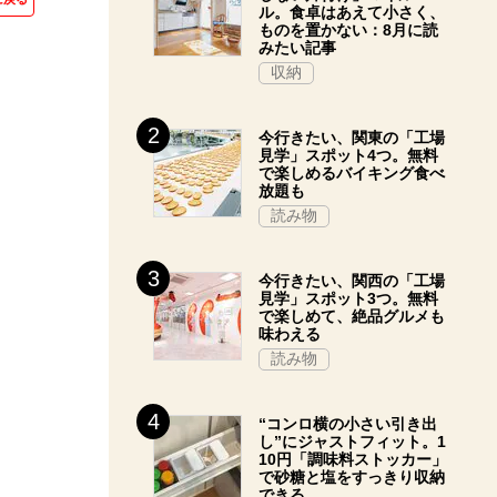
ル。食卓はあえて小さく、
ものを置かない：8月に読
みたい記事
収納
今行きたい、関東の「工場
見学」スポット4つ。無料
で楽しめるバイキング食べ
放題も
読み物
今行きたい、関西の「工場
見学」スポット3つ。無料
で楽しめて、絶品グルメも
味わえる
読み物
“コンロ横の小さい引き出
し”にジャストフィット。1
10円「調味料ストッカー」
で砂糖と塩をすっきり収納
できる