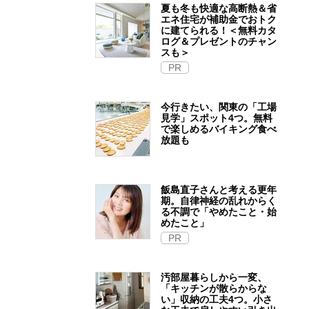
夏も冬も快適な高断熱＆省
エネ住宅が補助金でおトク
に建てられる！＜無料カタ
ログ＆プレゼントのチャン
スも＞
PR
今行きたい、関東の「工場
見学」スポット4つ。無料
で楽しめるバイキング食べ
放題も
飯島直子さんと考える更年
期。自律神経の乱れからく
る不調で「やめたこと・始
めたこと」
PR
汚部屋暮らしから一変、
「キッチンが散らからな
い」収納の工夫4つ。小さ