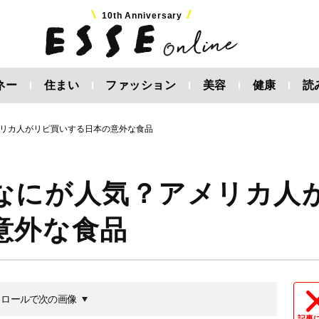
10th Anniversary
ネー
住まい
ファッション
美容
健康
読
リカ人がリピ買いする日本の意外な食品
なにが人気？アメリカ人
意外な食品
クロールで次の画像
記事