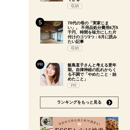
収納
70代の母の「実家じま
い」。 不用品処分費用6万5
千円、時間を味方にした片
付けのコツ3つ：8月に読み
たい記事
収納
飯島直子さんと考える更年
期。自律神経の乱れからく
る不調で「やめたこと・始
めたこと」
PR
ランキングをもっと見る