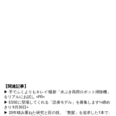
【関連記事】
▶ 手でふくよりもキレイ!最新「水ぶき両用ロボット掃除機」
をリアルにお試し <PR>
▶ ESSEに登場してくれる「読者モデル」を募集します!<締め
きり:9月30日>
▶ 20年積み重ねた研究と匠の技。「艶髪」を追求した1本で、