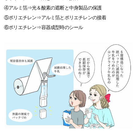
④アルミ箔⇒光＆酸素の遮断と中身製品の保護
⑤ポリエチレン⇒アルミ箔とポリエチレンの接着
⑥ポリエチレン⇒容器成型時のシール