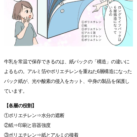
牛乳を常温で保存できるのは、紙パックの「構造」の違いに
よるもの。アルミ箔やポリエチレンを重ねた6層構造になった
パック紙が、光や酸素の侵入をカット、中身の製品を保護し
ています。
【各層の役割】
①ポリエチレン⇒水分の遮断
②紙⇒印刷と容器強度
③ポリエチレン⇒紙とアルミの接着