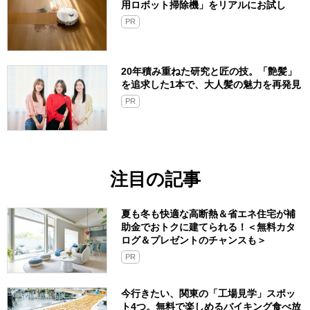
用ロボット掃除機」をリアルにお試し
PR
20年積み重ねた研究と匠の技。「艶髪」
を追求した1本で、大人髪の魅力を再発見
PR
注目の記事
夏も冬も快適な高断熱＆省エネ住宅が補
助金でおトクに建てられる！＜無料カタ
ログ＆プレゼントのチャンスも＞
PR
今行きたい、関東の「工場見学」スポッ
ト4つ。無料で楽しめるバイキング食べ放