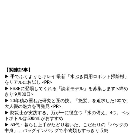
【関連記事】
▶ 手でふくよりもキレイ!最新「水ぶき両用ロボット掃除機」
をリアルにお試し <PR>
▶ ESSEに登場してくれる「読者モデル」を募集します!<締め
きり:9月30日>
▶ 20年積み重ねた研究と匠の技。「艶髪」を追求した1本で、
大人髪の魅力を再発見 <PR>
▶ 防災士が実践する、万が一に役立つ「水の備え」4つ。ペッ
トボトルは500mLがおすすめ
▶ 50代・暮らし上手がたどり着いた、こだわりの「バッグの
中身」。バッグインバッグで小物類もすっきり収納