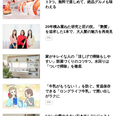
ト3つ。無料で楽しめて、絶品グルメも味
わえる
20年積み重ねた研究と匠の技。「艶髪」
を追求した1本で、大人髪の魅力を再発見
PR
家がキレイな人の「涼しげで掃除もしや
すい」部屋づくりのコツ5つ。水回りは
「ついで掃除」を徹底
「牛乳がもうない！」を防ぐ。常温保存
できる「ロングライフ牛乳」で買い出し
がラクに
PR