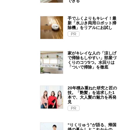
できる
手でふくよりもキレイ！最
新「水ぶき両用ロボット掃
除機」をリアルにお試し
PR
家がキレイな人の「涼しげ
で掃除もしやすい」部屋づ
くりのコツ5つ。水回りは
「ついで掃除」を徹底
20年積み重ねた研究と匠の
技。「艶髪」を追求した1
本で、大人髪の魅力を再発
見
PR
“りくりゅう”が語る、帰国
後の暮らしとこれからの