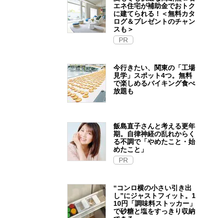
エネ住宅が補助金でおトク
に建てられる！＜無料カタ
ログ＆プレゼントのチャン
スも＞
PR
今行きたい、関東の「工場
見学」スポット4つ。無料
で楽しめるバイキング食べ
放題も
飯島直子さんと考える更年
期。自律神経の乱れからく
る不調で「やめたこと・始
めたこと」
PR
“コンロ横の小さい引き出
し”にジャストフィット。1
10円「調味料ストッカー」
で砂糖と塩をすっきり収納