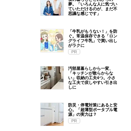
夢。「いろんな人に気づい
ていただけるのが、まだ不
思議な感じです」
「牛乳がもうない！」を防
ぐ。常温保存できる「ロン
グライフ牛乳」で買い出し
がラクに
PR
汚部屋暮らしから一変、
「キッチンが散らからな
い」収納の工夫4つ。小さ
な工夫で戻しやすい引き出
しに
防災・停電対策にあると安
心。「超薄型ポータブル電
源」の実力は？​
PR