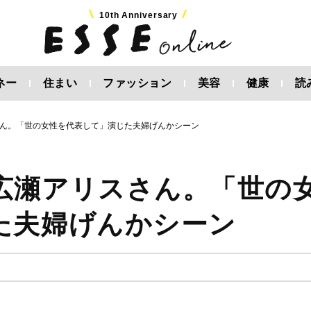
10th Anniversary
ネー
住まい
ファッション
美容
健康
読
ん。「世の女性を代表して」演じた夫婦げんかシーン
広瀬アリスさん。「世の
た夫婦げんかシーン