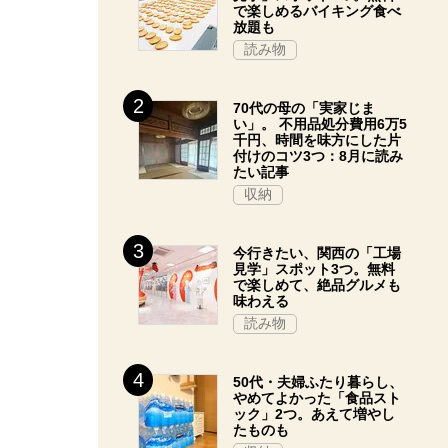
で楽しめるバイキング食べ
放題も
読み物
70代の母の「実家じま
い」。 不用品処分費用6万5
千円、時間を味方にした片
付けのコツ3つ：8月に読み
たい記事
収納
今行きたい、関西の「工場
見学」スポット3つ。無料
で楽しめて、絶品グルメも
味わえる
読み物
50代・夫婦ふたり暮らし、
やめてよかった「食品スト
ック」2つ。あえて増やし
たものも