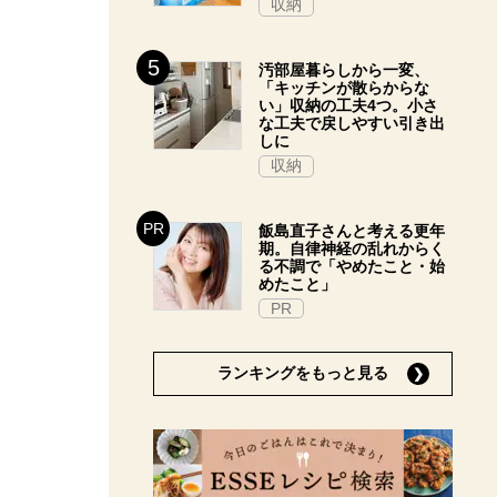
収納
汚部屋暮らしから一変、
「キッチンが散らからな
い」収納の工夫4つ。小さ
な工夫で戻しやすい引き出
しに
収納
飯島直子さんと考える更年
期。自律神経の乱れからく
る不調で「やめたこと・始
めたこと」
PR
ランキングをもっと見る