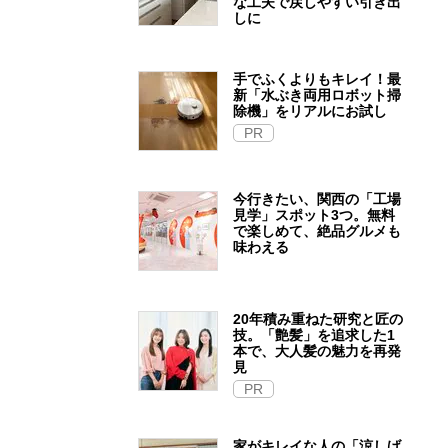
な工夫で戻しやすい引き出
しに
手でふくよりもキレイ！最
新「水ぶき両用ロボット掃
除機」をリアルにお試し
PR
今行きたい、関西の「工場
見学」スポット3つ。無料
で楽しめて、絶品グルメも
味わえる
20年積み重ねた研究と匠の
技。「艶髪」を追求した1
本で、大人髪の魅力を再発
見
PR
家がキレイな人の「涼しげ