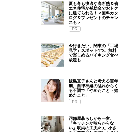
夏も冬も快適な高断熱＆省
エネ住宅が補助金でおトク
に建てられる！＜無料カタ
ログ＆プレゼントのチャン
スも＞
PR
今行きたい、関東の「工場
見学」スポット4つ。無料
で楽しめるバイキング食べ
放題も
飯島直子さんと考える更年
期。自律神経の乱れからく
る不調で「やめたこと・始
めたこと」
PR
汚部屋暮らしから一変、
「キッチンが散らからな
い」収納の工夫4つ。小さ