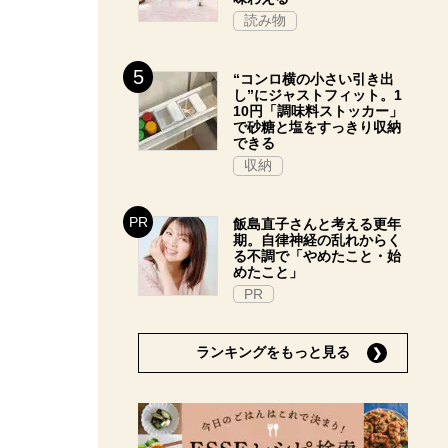
読み物
“コンロ横の小さい引き出
し”にジャストフィット。1
10円「調味料ストッカー」
で砂糖と塩をすっきり収納
できる
収納
飯島直子さんと考える更年
期。自律神経の乱れからく
る不調で「やめたこと・始
めたこと」
PR
ランキングをもっと見る