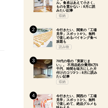
ル。食卓はあえて小さく、
ものを置かない：8月に読
みたい記事
収納
今行きたい、関東の「工場
見学」スポット4つ。無料
で楽しめるバイキング食べ
放題も
読み物
70代の母の「実家じま
い」。 不用品処分費用6万5
千円、時間を味方にした片
付けのコツ3つ：8月に読み
たい記事
収納
今行きたい、関西の「工場
見学」スポット3つ。無料
で楽しめて、絶品グルメも
味わえる