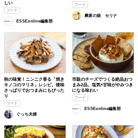
しい
フード
フード
農家の娘 セリナ
ESSEonline編集部
秋の味覚！ニンニク香る「焼き
市販のチーズでつくる絶品おつ
キノコのマリネ」レシピ。後味
まみ2品。塩気×甘味がやみつき
さっぱりでおつまみにもぴった
になる味わい
り
フード
フード
ESSEonline編集部
ぐっち夫婦