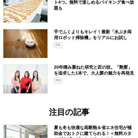
ト4つ。無料で楽しめるバイキング食べ放
題も
手でふくよりもキレイ！最新「水ぶき両
用ロボット掃除機」をリアルにお試し
PR
20年積み重ねた研究と匠の技。「艶髪」
を追求した1本で、大人髪の魅力を再発見
PR
注目の記事
夏も冬も快適な高断熱＆省エネ住宅が補
助金でおトクに建てられる！＜無料カタ