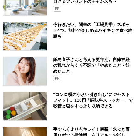
ログ＆プレゼントのチャンスも＞
PR
今行きたい、関東の「工場見学」スポッ
ト4つ。無料で楽しめるバイキング食べ放
題も
飯島直子さんと考える更年期。自律神経
の乱れからくる不調で「やめたこと・始
めたこと」
PR
“コンロ横の小さい引き出し”にジャスト
フィット。110円「調味料ストッカー」で
砂糖と塩をすっきり収納できる
手でふくよりもキレイ！最新「水ぶき両
用ロボット掃除機」をリアルにお試し