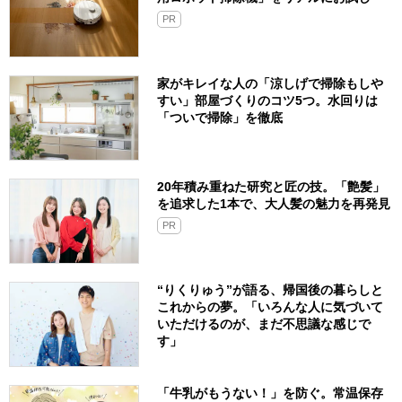
PR
家がキレイな人の「涼しげで掃除もしや
すい」部屋づくりのコツ5つ。水回りは
「ついで掃除」を徹底
20年積み重ねた研究と匠の技。「艶髪」
を追求した1本で、大人髪の魅力を再発見
PR
“りくりゅう”が語る、帰国後の暮らしと
これからの夢。「いろんな人に気づいて
いただけるのが、まだ不思議な感じで
す」
「牛乳がもうない！」を防ぐ。常温保存