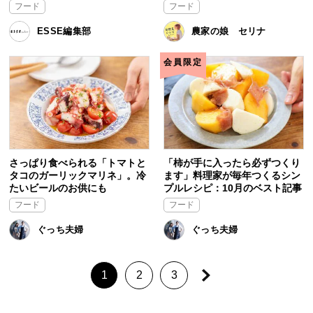
フード
フード
ESSE編集部
農家の娘 セリナ
会員限定
さっぱり食べられる「トマトと
「柿が手に入ったら必ずつくり
タコのガーリックマリネ」。冷
ます」料理家が毎年つくるシン
たいビールのお供にも
プルレシピ：10月のベスト記事
フード
フード
ぐっち夫婦
ぐっち夫婦
1
2
3