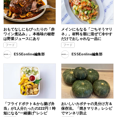
おもてなしにもぴったりの「赤
メインにもなる「ごちそうマリ
ワイン煮込み」。本格味の秘密
ネ」。材料を順に混ぜて冷やす
は野菜ジュースにあり
だけでおしゃれな一品に
フード
フード
ESSEonline編集部
ESSEonline編集部
「フライドポテト＆から揚げ弁
おいしいカボチャの見分け方＆
当」が1人分たったの222円！時
保存法。「焼きマリネ」レシピ
短になる“一緒揚げ”レシピ
でマンネリ防止