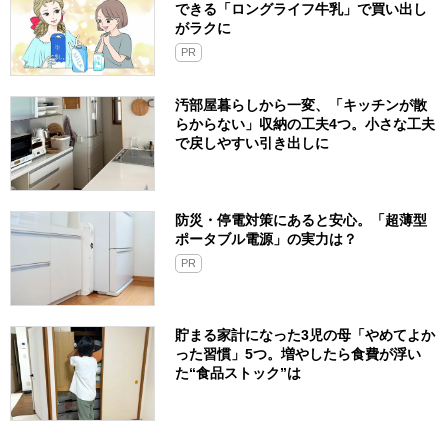
できる「ロングライフ牛乳」で買い出し
がラクに
PR
汚部屋暮らしから一変、「キッチンが散
らからない」収納の工夫4つ。小さな工夫
で戻しやすい引き出しに
防災・停電対策にあると安心。「超薄型
ポータブル電源」の実力は？​
PR
貯まる家計になった3児の母「やめてよか
った習慣」5つ。増やしたら食費が浮い
た“食品ストック”は