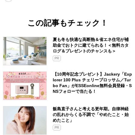
この記事もチェック！
夏も冬も快適な高断熱＆省エネ住宅が補
助金でおトクに建てられる！＜無料カタ
ログ＆プレゼントのチャンスも＞
PR
【10周年記念プレゼント】Jackery「Exp
lorer 100 Plus チェリーブロッサム／Tur
bo Fan」がESSEonline無料会員登録・S
NSフォローで当たる！
飯島直子さんと考える更年期。自律神経
の乱れからくる不調で「やめたこと・始
めたこと」
PR