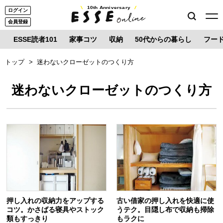
10th Anniversary
ログイン
会員登録
ESSE読者101
家事コツ
収納
50代からの暮らし
フー
トップ
迷わないクローゼットのつくり方
迷わないクローゼットのつくり方
押し入れの収納力をアップする
古い借家の押し入れを快適に使
コツ。かさばる寝具やストック
うテク。目隠し布で収納も掃除
類もすっきり
もラクに