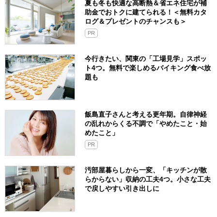
夏も冬も快適な高断熱＆省エネ住宅が補
助金でおトクに建てられる！＜無料カタ
ログ＆プレゼントのチャンスも＞
PR
今行きたい、関東の「工場見学」スポッ
ト4つ。無料で楽しめるバイキング食べ放
題も
飯島直子さんと考える更年期。自律神経
の乱れからくる不調で「やめたこと・始
めたこと」
PR
汚部屋暮らしから一変、「キッチンが散
らからない」収納の工夫4つ。小さな工夫
で戻しやすい引き出しに