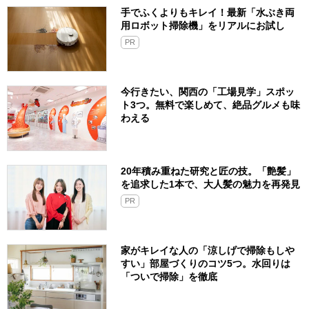
手でふくよりもキレイ！最新「水ぶき両
用ロボット掃除機」をリアルにお試し
PR
今行きたい、関西の「工場見学」スポッ
ト3つ。無料で楽しめて、絶品グルメも味
わえる
20年積み重ねた研究と匠の技。「艶髪」
を追求した1本で、大人髪の魅力を再発見
PR
家がキレイな人の「涼しげで掃除もしや
すい」部屋づくりのコツ5つ。水回りは
「ついで掃除」を徹底