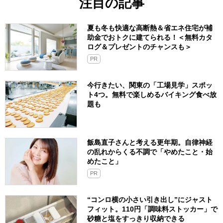
注目の記事
夏も冬も快適な高断熱＆省エネ住宅が補
助金でおトクに建てられる！＜無料カタ
ログ＆プレゼントのチャンスも＞
PR
今行きたい、関東の「工場見学」スポッ
ト4つ。無料で楽しめるバイキング食べ放
題も
飯島直子さんと考える更年期。自律神経
の乱れからくる不調で「やめたこと・始
めたこと」
PR
“コンロ横の小さい引き出し”にジャスト
フィット。110円「調味料ストッカー」で
砂糖と塩をすっきり収納できる