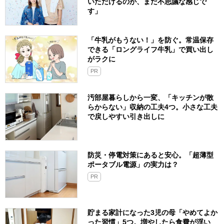
いただけるのが、まだ不思議な感じで
す」
「牛乳がもうない！」を防ぐ。常温保存
できる「ロングライフ牛乳」で買い出し
がラクに
PR
汚部屋暮らしから一変、「キッチンが散
らからない」収納の工夫4つ。小さな工夫
で戻しやすい引き出しに
防災・停電対策にあると安心。「超薄型
ポータブル電源」の実力は？​
PR
貯まる家計になった3児の母「やめてよか
った習慣」5つ。増やしたら食費が浮い