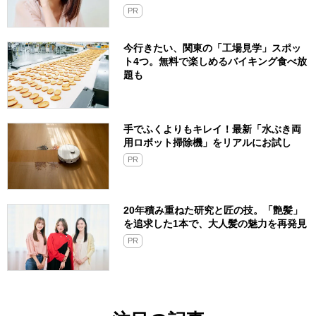
PR
今行きたい、関東の「工場見学」スポッ
ト4つ。無料で楽しめるバイキング食べ放
題も
手でふくよりもキレイ！最新「水ぶき両
用ロボット掃除機」をリアルにお試し
PR
20年積み重ねた研究と匠の技。「艶髪」
を追求した1本で、大人髪の魅力を再発見
PR