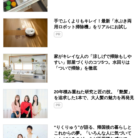
手でふくよりもキレイ！最新「水ぶき両
用ロボット掃除機」をリアルにお試し
PR
家がキレイな人の「涼しげで掃除もしや
すい」部屋づくりのコツ5つ。水回りは
「ついで掃除」を徹底
20年積み重ねた研究と匠の技。「艶髪」
を追求した1本で、大人髪の魅力を再発見
PR
“りくりゅう”が語る、帰国後の暮らしと
これからの夢。「いろんな人に気づいて