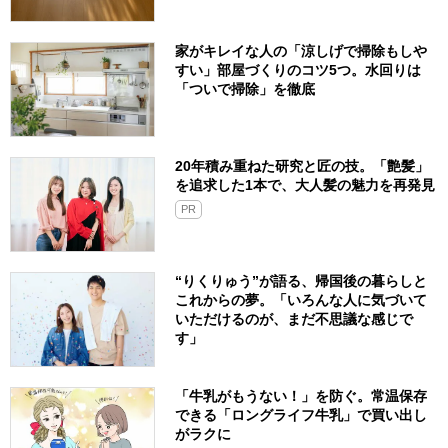
家がキレイな人の「涼しげで掃除もしや
すい」部屋づくりのコツ5つ。水回りは
「ついで掃除」を徹底
20年積み重ねた研究と匠の技。「艶髪」
を追求した1本で、大人髪の魅力を再発見
PR
“りくりゅう”が語る、帰国後の暮らしと
これからの夢。「いろんな人に気づいて
いただけるのが、まだ不思議な感じで
す」
「牛乳がもうない！」を防ぐ。常温保存
できる「ロングライフ牛乳」で買い出し
がラクに