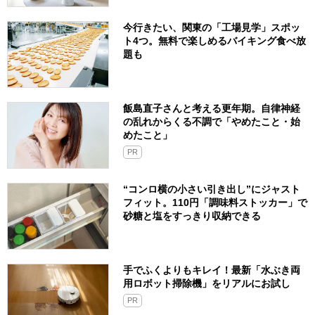
今行きたい、関東の「工場見学」スポッ
ト4つ。無料で楽しめるバイキング食べ放
題も
飯島直子さんと考える更年期。自律神経
の乱れからくる不調で「やめたこと・始
めたこと」
PR
“コンロ横の小さい引き出し”にジャスト
フィット。110円「調味料ストッカー」で
砂糖と塩をすっきり収納できる
手でふくよりもキレイ！最新「水ぶき両
用ロボット掃除機」をリアルにお試し
PR