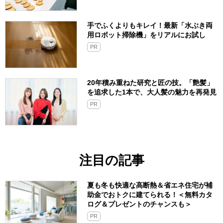
手でふくよりもキレイ！最新「水ぶき両
用ロボット掃除機」をリアルにお試し
PR
20年積み重ねた研究と匠の技。「艶髪」
を追求した1本で、大人髪の魅力を再発見
PR
注目の記事
夏も冬も快適な高断熱＆省エネ住宅が補
助金でおトクに建てられる！＜無料カタ
ログ＆プレゼントのチャンスも＞
PR