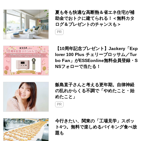
夏も冬も快適な高断熱＆省エネ住宅が補
助金でおトクに建てられる！＜無料カタ
ログ＆プレゼントのチャンスも＞
PR
【10周年記念プレゼント】Jackery「Exp
lorer 100 Plus チェリーブロッサム／Tur
bo Fan」がESSEonline無料会員登録・S
NSフォローで当たる！
飯島直子さんと考える更年期。自律神経
の乱れからくる不調で「やめたこと・始
めたこと」
PR
今行きたい、関東の「工場見学」スポッ
ト4つ。無料で楽しめるバイキング食べ放
題も