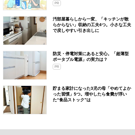
PR
汚部屋暮らしから一変、「キッチンが散
らからない」収納の工夫4つ。小さな工夫
で戻しやすい引き出しに
防災・停電対策にあると安心。「超薄型
ポータブル電源」の実力は？​
PR
貯まる家計になった3児の母「やめてよか
った習慣」5つ。増やしたら食費が浮い
た“食品ストック”は