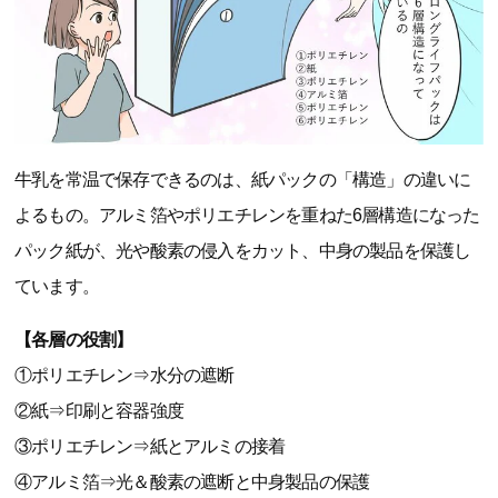
牛乳を常温で保存できるのは、紙パックの「構造」の違いに
よるもの。アルミ箔やポリエチレンを重ねた6層構造になった
パック紙が、光や酸素の侵入をカット、中身の製品を保護し
ています。
【各層の役割】
①ポリエチレン⇒水分の遮断
②紙⇒印刷と容器強度
③ポリエチレン⇒紙とアルミの接着
④アルミ箔⇒光＆酸素の遮断と中身製品の保護