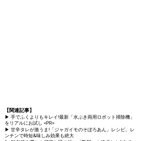
【関連記事】
▶ 手でふくよりもキレイ!最新「水ぶき両用ロボット掃除機」
をリアルにお試し <PR>
▶ 甘辛タレが激うま!「ジャガイモのそぼろあん」レシピ。レ
ンチンで時短&味しみ効果も絶大