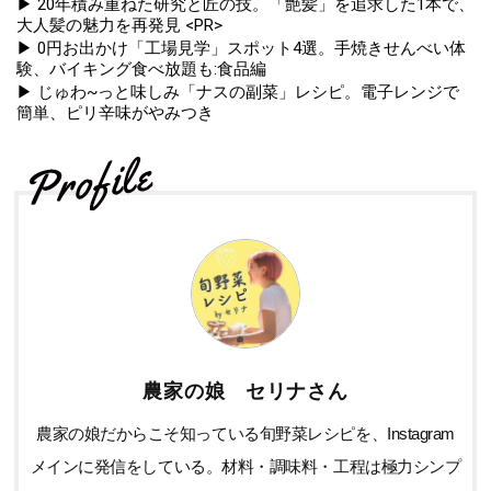
▶ 20年積み重ねた研究と匠の技。「艶髪」を追求した1本で、
大人髪の魅力を再発見 <PR>
▶ 0円お出かけ「工場見学」スポット4選。手焼きせんべい体
験、バイキング食べ放題も:食品編
▶ じゅわ~っと味しみ「ナスの副菜」レシピ。電子レンジで
簡単、ピリ辛味がやみつき
農家の娘 セリナさん
農家の娘だからこそ知っている旬野菜レシピを、Instagram
メインに発信をしている。材料・調味料・工程は極力シンプ