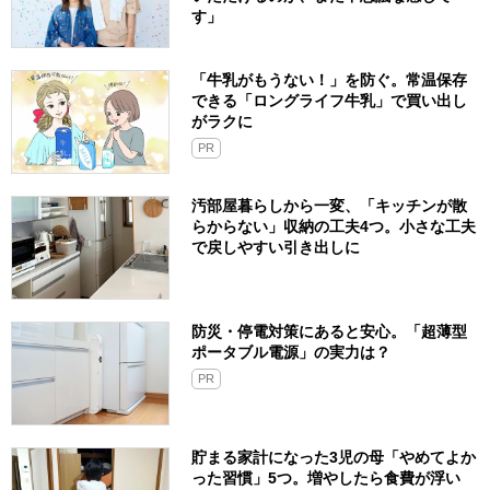
す」
「牛乳がもうない！」を防ぐ。常温保存
できる「ロングライフ牛乳」で買い出し
がラクに
PR
汚部屋暮らしから一変、「キッチンが散
らからない」収納の工夫4つ。小さな工夫
で戻しやすい引き出しに
防災・停電対策にあると安心。「超薄型
ポータブル電源」の実力は？​
PR
貯まる家計になった3児の母「やめてよか
った習慣」5つ。増やしたら食費が浮い