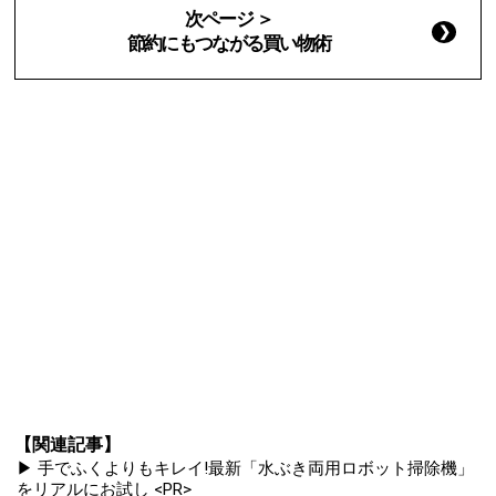
次ページ ＞
節約にもつながる買い物術
【関連記事】
▶ 手でふくよりもキレイ!最新「水ぶき両用ロボット掃除機」
をリアルにお試し <PR>