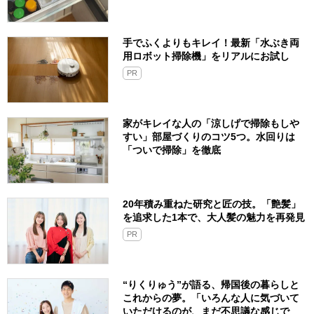
手でふくよりもキレイ！最新「水ぶき両
用ロボット掃除機」をリアルにお試し
PR
家がキレイな人の「涼しげで掃除もしや
すい」部屋づくりのコツ5つ。水回りは
「ついで掃除」を徹底
20年積み重ねた研究と匠の技。「艶髪」
を追求した1本で、大人髪の魅力を再発見
PR
“りくりゅう”が語る、帰国後の暮らしと
これからの夢。「いろんな人に気づいて
いただけるのが、まだ不思議な感じで