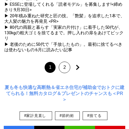
▶ ESSEに登場してくれる「読者モデル」を募集します!<締め
きり:9月30日>
▶ 20年積み重ねた研究と匠の技。「艶髪」を追求した1本で、
大人髪の魅力を再発見 <PR>
▶ 80代の両親と暮らす「実家の片付け」に着手した50代が、
130kgの粗大ゴミを捨てるまで。押し入れの扉をあけてビック
リ
▶ 老後のために50代で「手放したもの」。最初に捨てるべき
は使わないもの:6月に読みたい記事
1
2
夏も冬も快適な高断熱＆省エネ住宅が補助金でおトクに建
てられる！無料カタログ＆プレゼントのチャンスも＜PR
＞
#家計見直し
#節約術
#捨てる