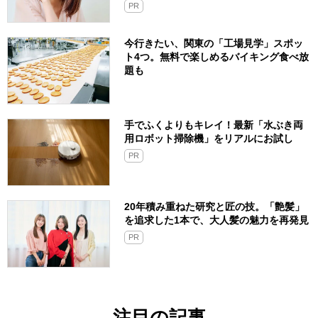
PR
今行きたい、関東の「工場見学」スポッ
ト4つ。無料で楽しめるバイキング食べ放
題も
手でふくよりもキレイ！最新「水ぶき両
用ロボット掃除機」をリアルにお試し
PR
20年積み重ねた研究と匠の技。「艶髪」
を追求した1本で、大人髪の魅力を再発見
PR
注目の記事