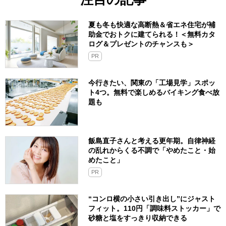
夏も冬も快適な高断熱＆省エネ住宅が補
助金でおトクに建てられる！＜無料カタ
ログ＆プレゼントのチャンスも＞
PR
今行きたい、関東の「工場見学」スポッ
ト4つ。無料で楽しめるバイキング食べ放
題も
飯島直子さんと考える更年期。自律神経
の乱れからくる不調で「やめたこと・始
めたこと」
PR
“コンロ横の小さい引き出し”にジャスト
フィット。110円「調味料ストッカー」で
砂糖と塩をすっきり収納できる