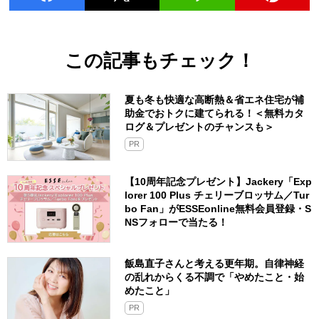
この記事もチェック！
夏も冬も快適な高断熱＆省エネ住宅が補
助金でおトクに建てられる！＜無料カタ
ログ＆プレゼントのチャンスも＞
PR
【10周年記念プレゼント】Jackery「Exp
lorer 100 Plus チェリーブロッサム／Tur
bo Fan」がESSEonline無料会員登録・S
NSフォローで当たる！
飯島直子さんと考える更年期。自律神経
の乱れからくる不調で「やめたこと・始
めたこと」
PR