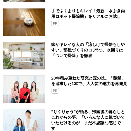
手でふくよりもキレイ！最新「水ぶき両
用ロボット掃除機」をリアルにお試し
PR
家がキレイな人の「涼しげで掃除もしや
すい」部屋づくりのコツ5つ。水回りは
「ついで掃除」を徹底
20年積み重ねた研究と匠の技。「艶髪」
を追求した1本で、大人髪の魅力を再発見
PR
“りくりゅう”が語る、帰国後の暮らしと
これからの夢。「いろんな人に気づいて
いただけるのが、まだ不思議な感じで
す」