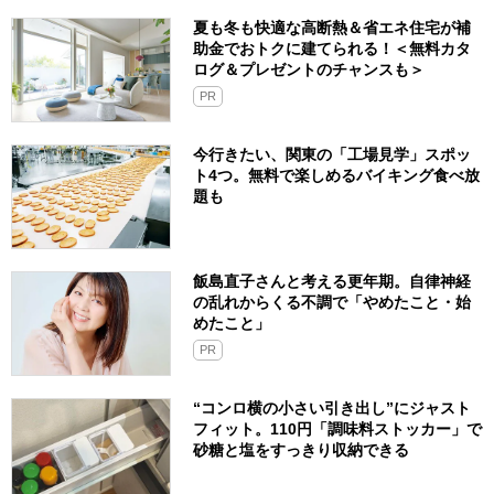
夏も冬も快適な高断熱＆省エネ住宅が補
助金でおトクに建てられる！＜無料カタ
ログ＆プレゼントのチャンスも＞
PR
今行きたい、関東の「工場見学」スポッ
ト4つ。無料で楽しめるバイキング食べ放
題も
飯島直子さんと考える更年期。自律神経
の乱れからくる不調で「やめたこと・始
めたこと」
PR
“コンロ横の小さい引き出し”にジャスト
フィット。110円「調味料ストッカー」で
砂糖と塩をすっきり収納できる