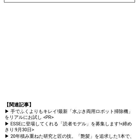
【関連記事】
▶ 手でふくよりもキレイ!最新「水ぶき両用ロボット掃除機」
をリアルにお試し <PR>
▶ ESSEに登場してくれる「読者モデル」を募集します!<締め
きり:9月30日>
▶ 20年積み重ねた研究と匠の技。「艶髪」を追求した1本で、