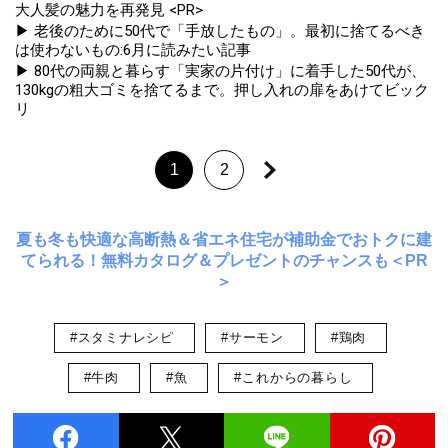
大人髪の魅力を再発見 <PR>
▶ 老後のために50代で「手放したもの」。最初に捨てるべき
は使わないもの:6月に読みたい記事
▶ 80代の両親と暮らす「実家の片付け」に着手した50代が、
130kgの粗大ゴミを捨てるまで。押し入れの扉をあけてビック
リ
1
2
夏も冬も快適な高断熱＆省エネ住宅が補助金でおトクに建
てられる！無料カタログ＆プレゼントのチャンスも＜PR
＞
#スタミナレシピ
#サーモン
#鶏肉
#牛肉
#魚
#これからの暮らし