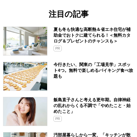
注目の記事
夏も冬も快適な高断熱＆省エネ住宅が補
助金でおトクに建てられる！＜無料カタ
ログ＆プレゼントのチャンスも＞
PR
今行きたい、関東の「工場見学」スポッ
ト4つ。無料で楽しめるバイキング食べ放
題も
飯島直子さんと考える更年期。自律神経
の乱れからくる不調で「やめたこと・始
めたこと」
PR
汚部屋暮らしから一変、「キッチンが散