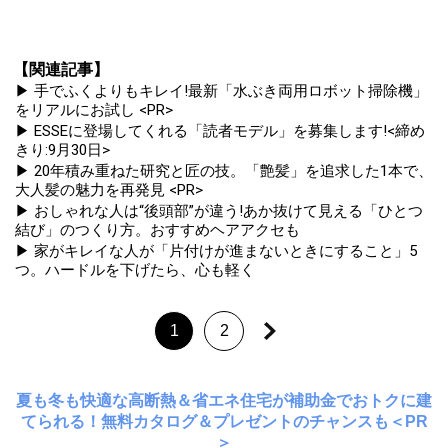
【関連記事】
▶ 手でふくよりもキレイ!最新「水ぶき両用ロボット掃除機」
をリアルにお試し <PR>
▶ ESSEに登場してくれる「読者モデル」を募集します!<締め
きり:9月30日>
▶ 20年積み重ねた研究と匠の技。「艶髪」を追求した1本で、
大人髪の魅力を再発見 <PR>
▶ おしゃれな人は“後頭部”が違う!あか抜けて見える「ひとつ
結び」のつくり方。おすすめヘアアクセも
▶ 家がキレイな人が「片付けが進まないときにすること」5
つ。ハードルを下げたら、心も軽く
1
2
夏も冬も快適な高断熱＆省エネ住宅が補助金でおトクに建
てられる！無料カタログ＆プレゼントのチャンスも＜PR
＞