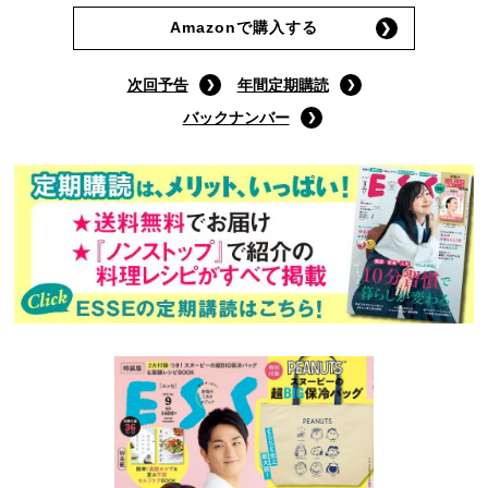
9月号通常版
(定価:790円)
Amazonで購入する
次回予告
年間定期購読
バックナンバー