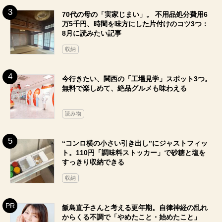
70代の母の「実家じまい」。 不用品処分費用6
万5千円、時間を味方にした片付けのコツ3つ：
8月に読みたい記事
収納
今行きたい、関西の「工場見学」スポット3つ。
無料で楽しめて、絶品グルメも味わえる
読み物
“コンロ横の小さい引き出し”にジャストフィッ
ト。110円「調味料ストッカー」で砂糖と塩を
すっきり収納できる
収納
飯島直子さんと考える更年期。自律神経の乱れ
からくる不調で「やめたこと・始めたこと」