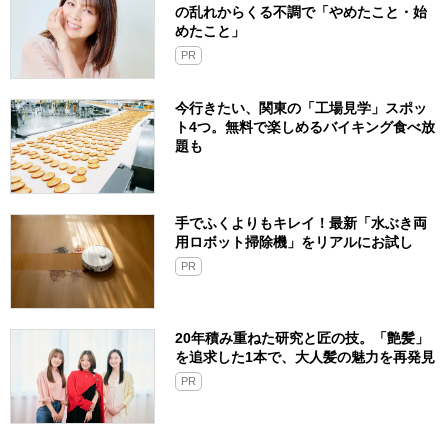
の乱れからくる不調で「やめたこと・始
めたこと」
PR
今行きたい、関東の「工場見学」スポッ
ト4つ。無料で楽しめるバイキング食べ放
題も
手でふくよりもキレイ！最新「水ぶき両
用ロボット掃除機」をリアルにお試し
PR
20年積み重ねた研究と匠の技。「艶髪」
を追求した1本で、大人髪の魅力を再発見
PR