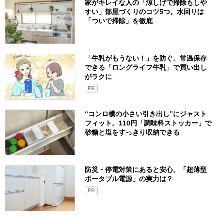
家がキレイな人の「涼しげで掃除もしや
すい」部屋づくりのコツ5つ。水回りは
「ついで掃除」を徹底
「牛乳がもうない！」を防ぐ。常温保存
できる「ロングライフ牛乳」で買い出し
がラクに
PR
“コンロ横の小さい引き出し”にジャスト
フィット。110円「調味料ストッカー」で
砂糖と塩をすっきり収納できる
防災・停電対策にあると安心。「超薄型
ポータブル電源」の実力は？​
PR