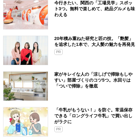
今行きたい、関西の「工場見学」スポッ
ト3つ。無料で楽しめて、絶品グルメも味
わえる
20年積み重ねた研究と匠の技。「艶髪」
を追求した1本で、大人髪の魅力を再発見
PR
家がキレイな人の「涼しげで掃除もしや
すい」部屋づくりのコツ5つ。水回りは
「ついで掃除」を徹底
「牛乳がもうない！」を防ぐ。常温保存
できる「ロングライフ牛乳」で買い出し
がラクに
PR