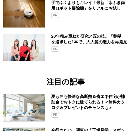
手でふくよりもキレイ！最新「水ぶき両
用ロボット掃除機」をリアルにお試し
PR
20年積み重ねた研究と匠の技。「艶髪」
を追求した1本で、大人髪の魅力を再発見
PR
注目の記事
夏も冬も快適な高断熱＆省エネ住宅が補
助金でおトクに建てられる！＜無料カタ
ログ＆プレゼントのチャンスも＞
PR
今行きたい、関東の「工場見学」スポッ