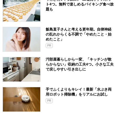
ト4つ。無料で楽しめるバイキング食べ放
題も
飯島直子さんと考える更年期。自律神経
の乱れからくる不調で「やめたこと・始
めたこと」
PR
汚部屋暮らしから一変、「キッチンが散
らからない」収納の工夫4つ。小さな工夫
で戻しやすい引き出しに
手でふくよりもキレイ！最新「水ぶき両
用ロボット掃除機」をリアルにお試し
PR