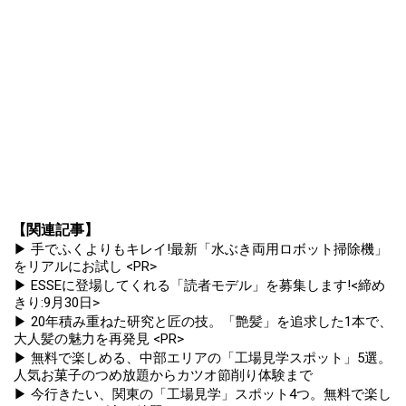
【関連記事】
▶ 手でふくよりもキレイ!最新「水ぶき両用ロボット掃除機」
をリアルにお試し <PR>
▶ ESSEに登場してくれる「読者モデル」を募集します!<締め
きり:9月30日>
▶ 20年積み重ねた研究と匠の技。「艶髪」を追求した1本で、
大人髪の魅力を再発見 <PR>
▶ 無料で楽しめる、中部エリアの「工場見学スポット」5選。
人気お菓子のつめ放題からカツオ節削り体験まで
▶ 今行きたい、関東の「工場見学」スポット4つ。無料で楽し