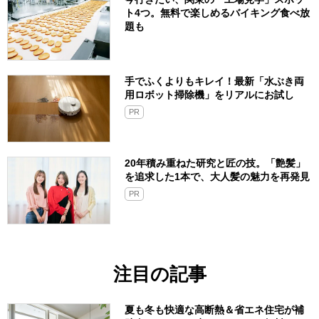
ト4つ。無料で楽しめるバイキング食べ放
題も
手でふくよりもキレイ！最新「水ぶき両
用ロボット掃除機」をリアルにお試し
PR
20年積み重ねた研究と匠の技。「艶髪」
を追求した1本で、大人髪の魅力を再発見
PR
注目の記事
夏も冬も快適な高断熱＆省エネ住宅が補