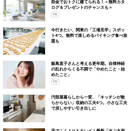
助金でおトクに建てられる！＜無料カタ
ログ＆プレゼントのチャンスも＞
PR
今行きたい、関東の「工場見学」スポッ
ト4つ。無料で楽しめるバイキング食べ放
題も
飯島直子さんと考える更年期。自律神経
の乱れからくる不調で「やめたこと・始
めたこと」
PR
汚部屋暮らしから一変、「キッチンが散
らからない」収納の工夫4つ。小さな工夫
で戻しやすい引き出しに
手でふくよりもキレイ！最新「水ぶき両