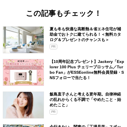
この記事もチェック！
夏も冬も快適な高断熱＆省エネ住宅が補
助金でおトクに建てられる！＜無料カタ
ログ＆プレゼントのチャンスも＞
PR
【10周年記念プレゼント】Jackery「Exp
lorer 100 Plus チェリーブロッサム／Tur
bo Fan」がESSEonline無料会員登録・S
NSフォローで当たる！
飯島直子さんと考える更年期。自律神経
の乱れからくる不調で「やめたこと・始
めたこと」
PR
今行きたい、関東の「工場見学」スポッ