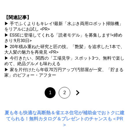
【関連記事】
▶ 手でふくよりもキレイ!最新「水ぶき両用ロボット掃除機」
をリアルにお試し <PR>
▶ ESSEに登場してくれる「読者モデル」を募集します!<締め
きり:9月30日>
▶ 20年積み重ねた研究と匠の技。「艶髪」を追求した1本で、
大人髪の魅力を再発見 <PR>
▶ 今行きたい、関西の「工場見学」スポット3つ。無料で楽し
めて、絶品グルメも味わえる
▶ 家を片付けたら年収70万円アップ!汚部屋が一変、「貯まる
家」のビフォー・アフター
1
2
夏も冬も快適な高断熱＆省エネ住宅が補助金でおトクに建
てられる！無料カタログ＆プレゼントのチャンスも＜PR
＞