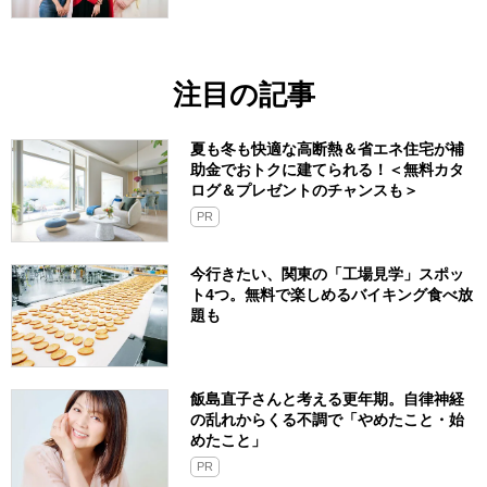
注目の記事
夏も冬も快適な高断熱＆省エネ住宅が補
助金でおトクに建てられる！＜無料カタ
ログ＆プレゼントのチャンスも＞
PR
今行きたい、関東の「工場見学」スポッ
ト4つ。無料で楽しめるバイキング食べ放
題も
飯島直子さんと考える更年期。自律神経
の乱れからくる不調で「やめたこと・始
めたこと」
PR