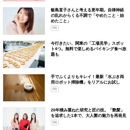
飯島直子さんと考える更年期。自律神経
の乱れからくる不調で「やめたこと・始
めたこと」
PR
今行きたい、関東の「工場見学」スポッ
ト4つ。無料で楽しめるバイキング食べ放
題も
手でふくよりもキレイ！最新「水ぶき両
用ロボット掃除機」をリアルにお試し
PR
20年積み重ねた研究と匠の技。「艶髪」
を追求した1本で、大人髪の魅力を再発見
PR