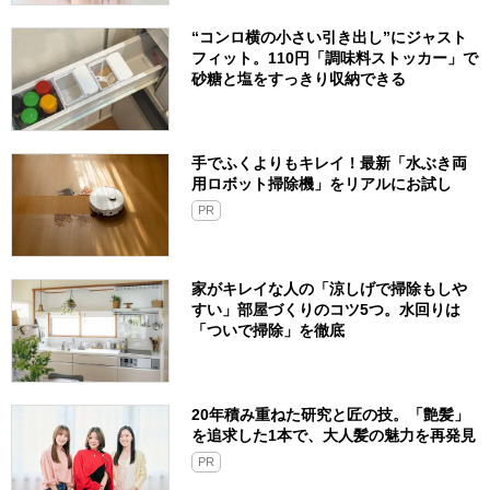
“コンロ横の小さい引き出し”にジャスト
フィット。110円「調味料ストッカー」で
砂糖と塩をすっきり収納できる
手でふくよりもキレイ！最新「水ぶき両
用ロボット掃除機」をリアルにお試し
PR
家がキレイな人の「涼しげで掃除もしや
すい」部屋づくりのコツ5つ。水回りは
「ついで掃除」を徹底
20年積み重ねた研究と匠の技。「艶髪」
を追求した1本で、大人髪の魅力を再発見
PR