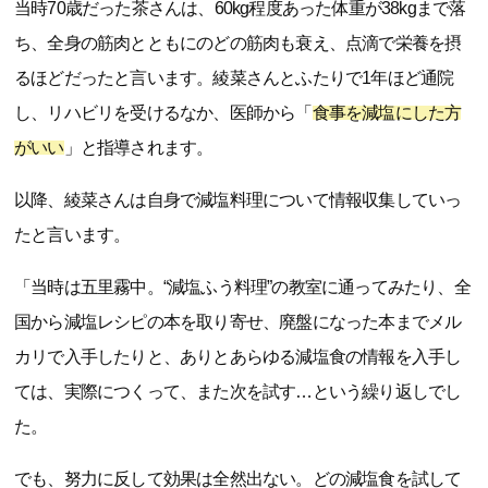
当時70歳だった茶さんは、60kg程度あった体重が38kgまで落
ち、全身の筋肉とともにのどの筋肉も衰え、点滴で栄養を摂
るほどだったと言います。綾菜さんとふたりで1年ほど通院
し、リハビリを受けるなか、医師から「
食事を減塩にした方
がいい
」と指導されます。
以降、綾菜さんは自身で減塩料理について情報収集していっ
たと言います。
「当時は五里霧中。“減塩ふう料理”の教室に通ってみたり、全
国から減塩レシピの本を取り寄せ、廃盤になった本までメル
カリで入手したりと、ありとあらゆる減塩食の情報を入手し
ては、実際につくって、また次を試す…という繰り返しでし
た。
でも、努力に反して効果は全然出ない。どの減塩食を試して