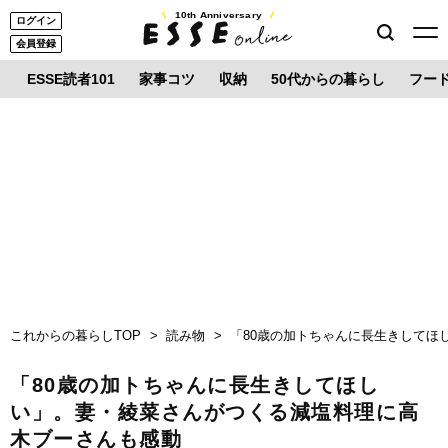
10th Anniversary
ログイン
会員登録
ESSE読者101
家事コツ
収納
50代からの暮らし
フー
これからの暮らしTOP
読み物
「80歳の加トちゃんに長生きしてほ
「80歳の加トちゃんに長生きしてほし
い」。妻・綾菜さんがつくる減塩料理に高
木ブーさんも感動