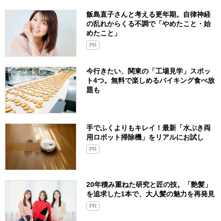
飯島直子さんと考える更年期。自律神経
の乱れからくる不調で「やめたこと・始
めたこと」
PR
今行きたい、関東の「工場見学」スポッ
ト4つ。無料で楽しめるバイキング食べ放
題も
手でふくよりもキレイ！最新「水ぶき両
用ロボット掃除機」をリアルにお試し
PR
20年積み重ねた研究と匠の技。「艶髪」
を追求した1本で、大人髪の魅力を再発見
PR