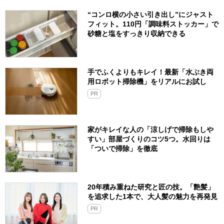
“コンロ横の小さい引き出し”にジャスト
フィット。110円「調味料ストッカー」で
砂糖と塩をすっきり収納できる
手でふくよりもキレイ！最新「水ぶき両
用ロボット掃除機」をリアルにお試し
PR
家がキレイな人の「涼しげで掃除もしや
すい」部屋づくりのコツ5つ。水回りは
「ついで掃除」を徹底
20年積み重ねた研究と匠の技。「艶髪」
を追求した1本で、大人髪の魅力を再発見
PR