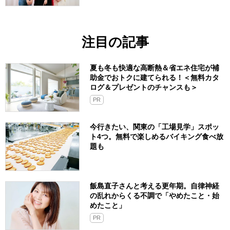
注目の記事
夏も冬も快適な高断熱＆省エネ住宅が補
助金でおトクに建てられる！＜無料カタ
ログ＆プレゼントのチャンスも＞
PR
今行きたい、関東の「工場見学」スポッ
ト4つ。無料で楽しめるバイキング食べ放
題も
飯島直子さんと考える更年期。自律神経
の乱れからくる不調で「やめたこと・始
めたこと」
PR