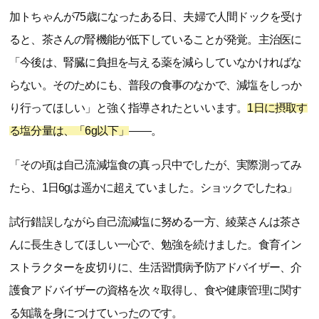
加トちゃんが75歳になったある日、夫婦で人間ドックを受け
ると、茶さんの腎機能が低下していることが発覚。主治医に
「今後は、腎臓に負担を与える薬を減らしていなかければな
らない。そのためにも、普段の食事のなかで、減塩をしっか
り行ってほしい」と強く指導されたといいます。
1日に摂取す
る塩分量は、「6g以下」
――。
「その頃は自己流減塩食の真っ只中でしたが、実際測ってみ
たら、1日6gは遥かに超えていました。ショックでしたね」
試行錯誤しながら自己流減塩に努める一方、綾菜さんは茶さ
んに長生きしてほしい一心で、勉強を続けました。食育イン
ストラクターを皮切りに、生活習慣病予防アドバイザー、介
護食アドバイザーの資格を次々取得し、食や健康管理に関す
る知識を身につけていったのです。