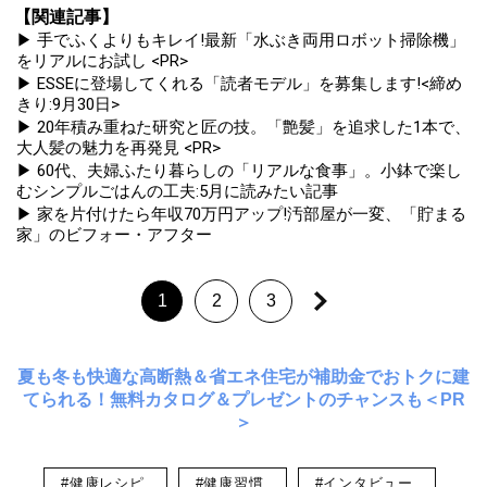
【関連記事】
▶ 手でふくよりもキレイ!最新「水ぶき両用ロボット掃除機」
をリアルにお試し <PR>
▶ ESSEに登場してくれる「読者モデル」を募集します!<締め
きり:9月30日>
▶ 20年積み重ねた研究と匠の技。「艶髪」を追求した1本で、
大人髪の魅力を再発見 <PR>
▶ 60代、夫婦ふたり暮らしの「リアルな食事」。小鉢で楽し
むシンプルごはんの工夫:5月に読みたい記事
▶ 家を片付けたら年収70万円アップ!汚部屋が一変、「貯まる
家」のビフォー・アフター
1
2
3
夏も冬も快適な高断熱＆省エネ住宅が補助金でおトクに建
てられる！無料カタログ＆プレゼントのチャンスも＜PR
＞
#健康レシピ
#健康習慣
#インタビュー