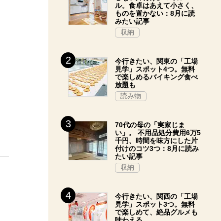
ル。食卓はあえて小さく、
ものを置かない：8月に読
みたい記事
収納
今行きたい、関東の「工場
見学」スポット4つ。無料
で楽しめるバイキング食べ
放題も
読み物
70代の母の「実家じま
い」。 不用品処分費用6万5
千円、時間を味方にした片
付けのコツ3つ：8月に読み
たい記事
収納
今行きたい、関西の「工場
見学」スポット3つ。無料
で楽しめて、絶品グルメも
味わえる