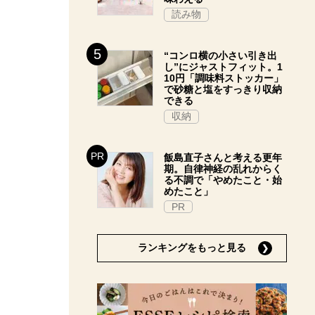
読み物
“コンロ横の小さい引き出
し”にジャストフィット。1
10円「調味料ストッカー」
で砂糖と塩をすっきり収納
できる
収納
飯島直子さんと考える更年
期。自律神経の乱れからく
る不調で「やめたこと・始
めたこと」
PR
ランキングをもっと見る