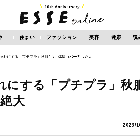
10th Anniversary
ネー
住まい
ファッション
美容
健康
読
ゃれにする「プチプラ」秋服4つ。体型カバー力も絶大
れにする「プチプラ」秋
も絶大
2023/1