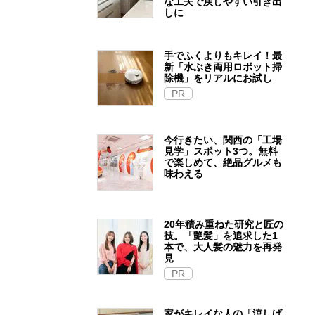
な工夫で戻しやすい引き出
しに
手でふくよりもキレイ！最
新「水ぶき両用ロボット掃
除機」をリアルにお試し
PR
今行きたい、関西の「工場
見学」スポット3つ。無料
で楽しめて、絶品グルメも
味わえる
20年積み重ねた研究と匠の
技。「艶髪」を追求した1
本で、大人髪の魅力を再発
見
PR
家がキレイな人の「涼しげ