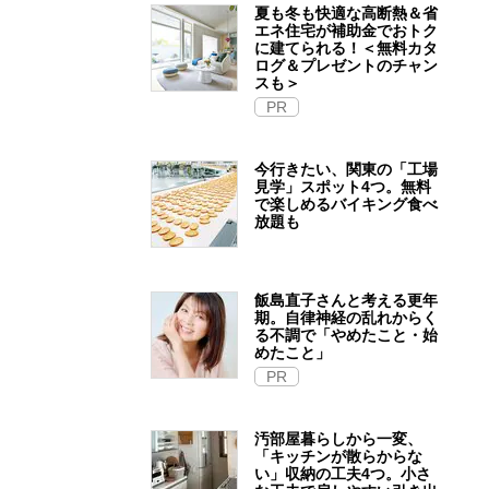
夏も冬も快適な高断熱＆省
エネ住宅が補助金でおトク
に建てられる！＜無料カタ
ログ＆プレゼントのチャン
スも＞
PR
今行きたい、関東の「工場
見学」スポット4つ。無料
で楽しめるバイキング食べ
放題も
飯島直子さんと考える更年
期。自律神経の乱れからく
る不調で「やめたこと・始
めたこと」
PR
汚部屋暮らしから一変、
「キッチンが散らからな
い」収納の工夫4つ。小さ