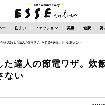
10th Anniversary
ネー
住まい
ファッション
美容
健康
読
半分に減らした達人の節電ワザ。炊飯器の保温ボタンは押さない
した達人の節電ワザ。炊
さない