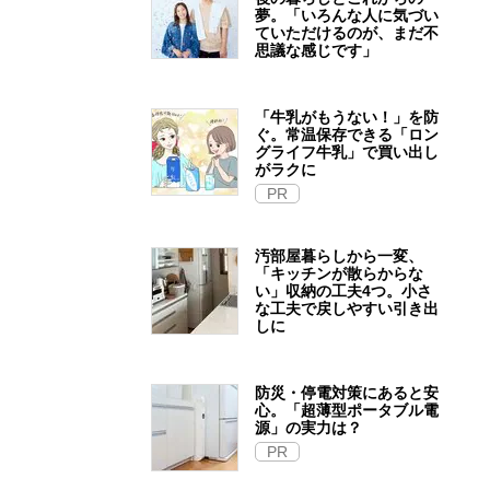
夢。「いろんな人に気づい
ていただけるのが、まだ不
思議な感じです」
「牛乳がもうない！」を防
ぐ。常温保存できる「ロン
グライフ牛乳」で買い出し
がラクに
PR
汚部屋暮らしから一変、
「キッチンが散らからな
い」収納の工夫4つ。小さ
な工夫で戻しやすい引き出
しに
防災・停電対策にあると安
心。「超薄型ポータブル電
源」の実力は？​
PR