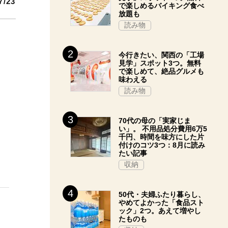
7/23
で楽しめるバイキング食べ
放題も
読み物
今行きたい、関西の「工場
見学」スポット3つ。無料
で楽しめて、絶品グルメも
味わえる
読み物
70代の母の「実家じま
い」。 不用品処分費用6万5
千円、時間を味方にした片
付けのコツ3つ：8月に読み
たい記事
収納
50代・夫婦ふたり暮らし、
やめてよかった「食品スト
ック」2つ。あえて増やし
たものも