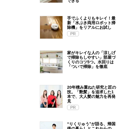
できる
手でふくよりもキレイ！最
新「水ぶき両用ロボット掃
除機」をリアルにお試し
PR
家がキレイな人の「涼しげ
で掃除もしやすい」部屋づ
くりのコツ5つ。水回りは
「ついで掃除」を徹底
20年積み重ねた研究と匠の
技。「艶髪」を追求した1
本で、大人髪の魅力を再発
見
PR
“りくりゅう”が語る、帰国
後の暮らしとこれからの