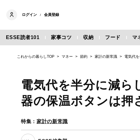
ログイン
会員登録
/
ESSE読者101
家事コツ
収納
フード
マ
これからの暮らしTOP
マネー
節約
家計の新常識
電気代を
電気代を半分に減ら
器の保温ボタンは押
特集：
家計の新常識