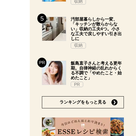
収納
汚部屋暮らしから一変、
「キッチンが散らからな
い」収納の工夫4つ。小さ
な工夫で戻しやすい引き出
しに
収納
飯島直子さんと考える更年
期。自律神経の乱れからく
る不調で「やめたこと・始
めたこと」
PR
ランキングをもっと見る