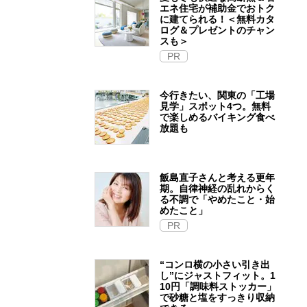
エネ住宅が補助金でおトク
に建てられる！＜無料カタ
ログ＆プレゼントのチャン
スも＞
PR
今行きたい、関東の「工場
見学」スポット4つ。無料
で楽しめるバイキング食べ
放題も
飯島直子さんと考える更年
期。自律神経の乱れからく
る不調で「やめたこと・始
めたこと」
PR
“コンロ横の小さい引き出
し”にジャストフィット。1
10円「調味料ストッカー」
で砂糖と塩をすっきり収納