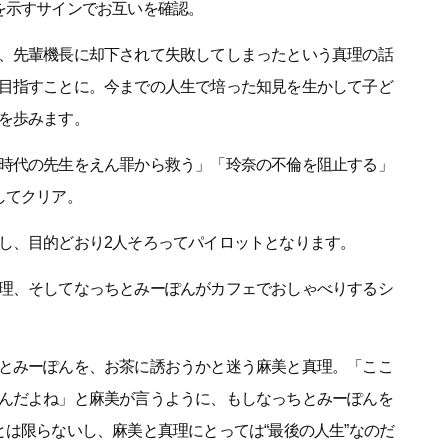
を示すサインでお互いを確認。
、先輩機長に却下されて失敗してしまったという真理の話
目指すことに。今までの人生で培った知見を生かして子ど
を歩みます。
時代の先生をえん罪から救う」「玲奈の不倫を阻止する」
してクリア。
し、目的どおり2人そろってパイロットとなります。
理、そしてなっちとみーぽんがカフェでおしゃべりするシ
とみーぽんを、お茶に誘おうかと迷う麻美と真理。「ここ
んだよね」と麻美が言うように、もしなっちとみーぽんを
とは限らないし、麻美と真理にとっては“最後の人生”なのだ