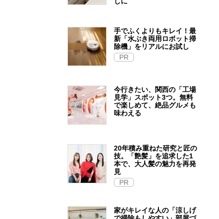
しに
手でふくよりもキレイ！最
新「水ぶき両用ロボット掃
除機」をリアルにお試し
PR
今行きたい、関西の「工場
見学」スポット3つ。無料
で楽しめて、絶品グルメも
味わえる
20年積み重ねた研究と匠の
技。「艶髪」を追求した1
本で、大人髪の魅力を再発
見
PR
家がキレイな人の「涼しげ
で掃除もしやすい」部屋づ