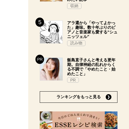
収納
アラ還から「やってよかっ
た」趣味。数十年ぶりのピ
アノと音楽家も愛する“シュ
ニッツェル”
読み物
飯島直子さんと考える更年
期。自律神経の乱れからく
る不調で「やめたこと・始
めたこと」
PR
ランキングをもっと見る