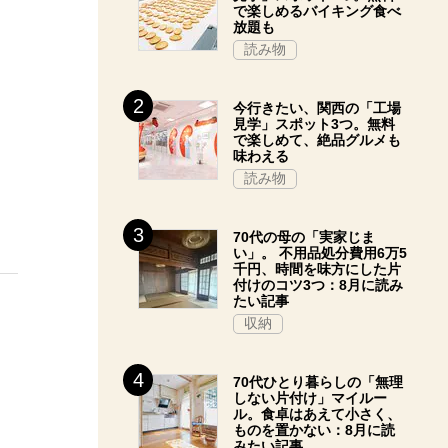
で楽しめるバイキング食べ
放題も
読み物
今行きたい、関西の「工場
見学」スポット3つ。無料
で楽しめて、絶品グルメも
味わえる
読み物
70代の母の「実家じま
い」。 不用品処分費用6万5
千円、時間を味方にした片
付けのコツ3つ：8月に読み
たい記事
収納
70代ひとり暮らしの「無理
しない片付け」マイルー
ル。食卓はあえて小さく、
ものを置かない：8月に読
みたい記事