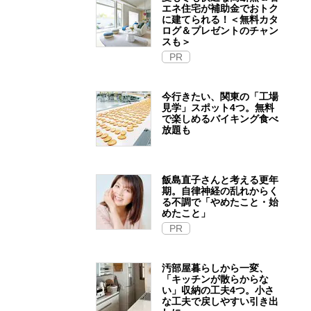
エネ住宅が補助金でおトク
に建てられる！＜無料カタ
ログ＆プレゼントのチャン
スも＞
PR
今行きたい、関東の「工場
見学」スポット4つ。無料
で楽しめるバイキング食べ
放題も
飯島直子さんと考える更年
期。自律神経の乱れからく
る不調で「やめたこと・始
めたこと」
PR
汚部屋暮らしから一変、
「キッチンが散らからな
い」収納の工夫4つ。小さ
な工夫で戻しやすい引き出