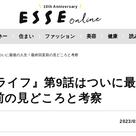
10th Anniversary
ネー
住まい
ファッション
美容
健康
読
ついに最後の人生！最終回直前の見どころと考察
ライフ』第9話はついに最
前の見どころと考察
2023/0