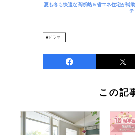
夏も冬も快適な高断熱＆省エネ住宅が補
チ
#ドラマ
この記