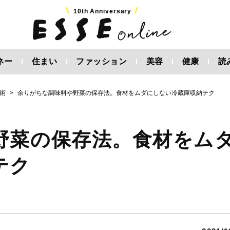
10th Anniversary
ネー
住まい
ファッション
美容
健康
読
術
余りがちな調味料や野菜の保存法。食材をムダにしない冷蔵庫収納テク
野菜の保存法。食材をム
テク