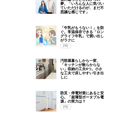
夢。「いろんな人に気づい
ていただけるのが、まだ不
思議な感じです」
「牛乳がもうない！」を防
ぐ。常温保存できる「ロン
グライフ牛乳」で買い出し
がラクに
PR
汚部屋暮らしから一変、
「キッチンが散らからな
い」収納の工夫4つ。小さ
な工夫で戻しやすい引き出
しに
防災・停電対策にあると安
心。「超薄型ポータブル電
源」の実力は？​
PR