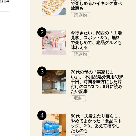
2/14
で楽しめるバイキング食べ
放題も
読み物
今行きたい、関西の「工場
見学」スポット3つ。無料
で楽しめて、絶品グルメも
味わえる
読み物
70代の母の「実家じま
い」。 不用品処分費用6万5
千円、時間を味方にした片
付けのコツ3つ：8月に読み
たい記事
収納
50代・夫婦ふたり暮らし、
やめてよかった「食品スト
ック」2つ。あえて増やし
たものも