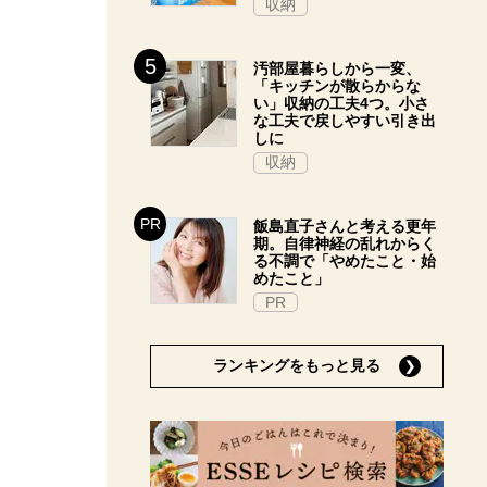
収納
汚部屋暮らしから一変、
「キッチンが散らからな
い」収納の工夫4つ。小さ
な工夫で戻しやすい引き出
しに
収納
飯島直子さんと考える更年
期。自律神経の乱れからく
る不調で「やめたこと・始
めたこと」
PR
ランキングをもっと見る