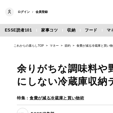
ログイン
会員登録
/
ESSE読者101
家事コツ
収納
フード
マ
これからの暮らしTOP
マネー
節約
食費が減る冷蔵庫と買い物
余りがちな調味料や
にしない冷蔵庫収納
特集：
食費が減る冷蔵庫と買い物術