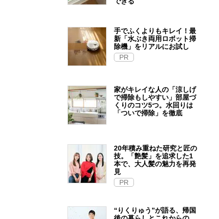
できる
手でふくよりもキレイ！最
新「水ぶき両用ロボット掃
除機」をリアルにお試し
PR
家がキレイな人の「涼しげ
で掃除もしやすい」部屋づ
くりのコツ5つ。水回りは
「ついで掃除」を徹底
20年積み重ねた研究と匠の
技。「艶髪」を追求した1
本で、大人髪の魅力を再発
見
PR
“りくりゅう”が語る、帰国
後の暮らしとこれからの