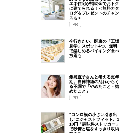
エネ住宅が補助金でおトク
に建てられる！＜無料カタ
ログ＆プレゼントのチャン
スも＞
PR
今行きたい、関東の「工場
見学」スポット4つ。無料
で楽しめるバイキング食べ
放題も
飯島直子さんと考える更年
期。自律神経の乱れからく
る不調で「やめたこと・始
めたこと」
PR
“コンロ横の小さい引き出
し”にジャストフィット。1
10円「調味料ストッカー」
で砂糖と塩をすっきり収納