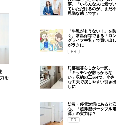
夢。「いろんな人に気づい
ていただけるのが、まだ不
思議な感じです」
「牛乳がもうない！」を防
ぐ。常温保存できる「ロン
グライフ牛乳」で買い出し
がラクに
PR
汚部屋暮らしから一変、
艶
「キッチンが散らからな
い」収納の工夫4つ。小さ
魅力を
な工夫で戻しやすい引き出
しに
防災・停電対策にあると安
心。「超薄型ポータブル電
源」の実力は？​
PR