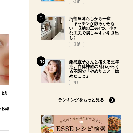
収納
汚部屋暮らしから一変、
「キッチンが散らからな
い」収納の工夫4つ。小さ
な工夫で戻しやすい引き出
しに
収納
飯島直子さんと考える更年
期。自律神経の乱れからく
る不調で「やめたこと・始
めたこと」
PR
！顔
ランキングをもっと見る
木沙織