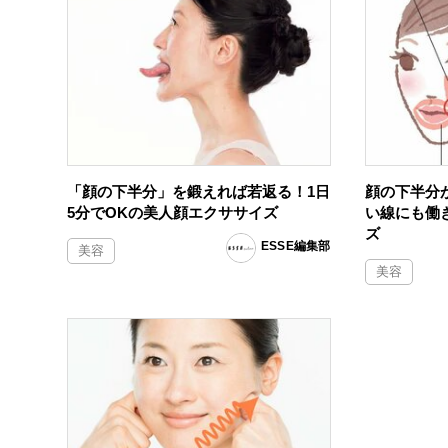
「顔の下半分」を鍛えれば若返る！1日
顔の下半分
5分でOKの美人顔エクササイズ
い線にも働
ズ
ESSE編集部
美容
美容