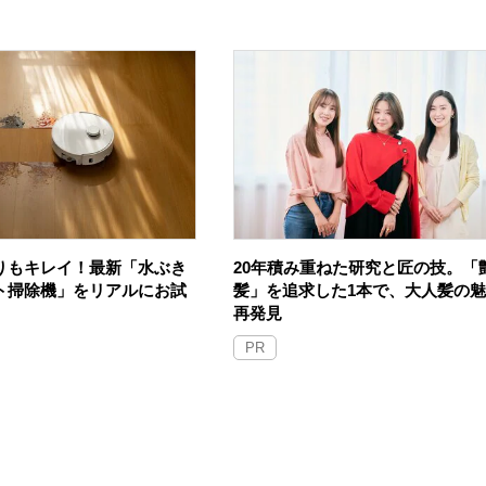
りもキレイ！最新「水ぶき
20年積み重ねた研究と匠の技。「
ト掃除機」をリアルにお試
髪」を追求した1本で、大人髪の
再発見
PR