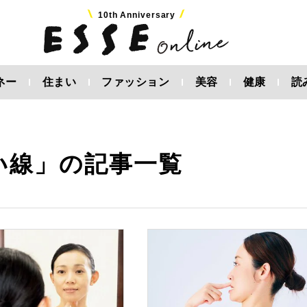
10th Anniversary
ネー
住まい
ファッション
美容
健康
読
い線」の記事一覧