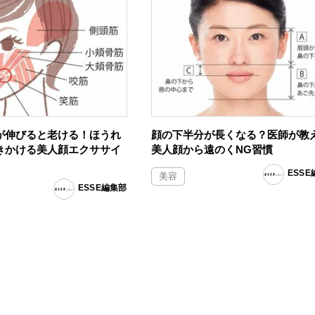
が伸びると老ける！ほうれ
顔の下半分が長くなる？医師が教
きかける美人顔エクササイ
美人顔から遠のくNG習慣
ESS
美容
ESSE編集部