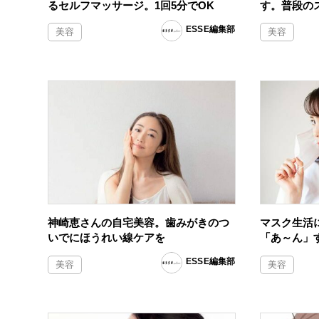
るセルフマッサージ。1回5分でOK
す。普段の
ESSE編集部
美容
美容
神崎恵さんの自宅美容。歯みがきのつ
マスク生活
いでにほうれい線ケアを
「あ～ん」
ESSE編集部
美容
美容