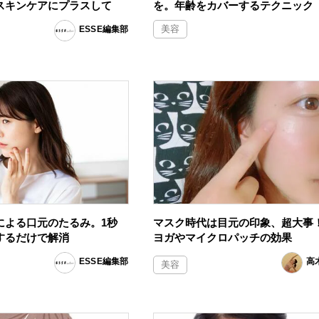
スキンケアにプラスして
を。年齢をカバーするテクニック
美容
ESSE編集部
による口元のたるみ。1秒
マスク時代は目元の印象、超大事
するだけで解消
ヨガやマイクロパッチの効果
ESSE編集部
高
美容