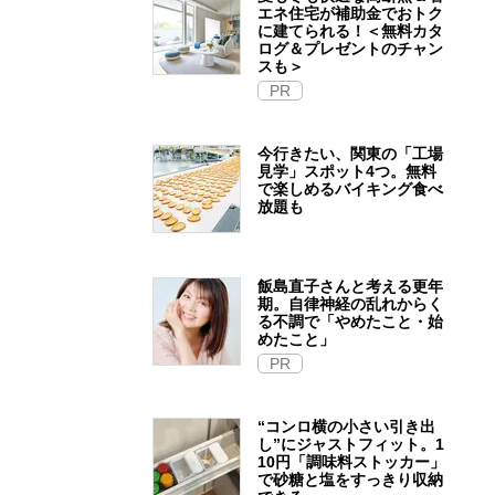
エネ住宅が補助金でおトク
に建てられる！＜無料カタ
ログ＆プレゼントのチャン
スも＞
PR
今行きたい、関東の「工場
見学」スポット4つ。無料
で楽しめるバイキング食べ
放題も
飯島直子さんと考える更年
期。自律神経の乱れからく
る不調で「やめたこと・始
めたこと」
PR
“コンロ横の小さい引き出
し”にジャストフィット。1
10円「調味料ストッカー」
で砂糖と塩をすっきり収納