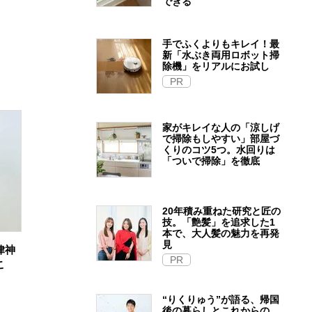
できる
手でふくよりもキレイ！最
新「水ぶき両用ロボット掃
除機」をリアルにお試し
PR
家がキレイな人の「涼しげ
で掃除もしやすい」部屋づ
くりのコツ5つ。水回りは
「ついで掃除」を徹底
20年積み重ねた研究と匠の
技。「艶髪」を追求した1
本で、大人髪の魅力を再発
見
律神
PR
こ
“りくりゅう”が語る、帰国
後の暮らしとこれからの