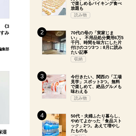
で楽しめるバイキング食べ
放題も
読み物
。《3
たすみ
70代の母の「実家じま
い」。 不用品処分費用6万5
千円、時間を味方にした片
付けのコツ3つ：8月に読み
E編集部
たい記事
収納
今行きたい、関西の「工場
見学」スポット3つ。無料
で楽しめて、絶品グルメも
味わえる
読み物
50代・夫婦ふたり暮らし、
やめてよかった「食品スト
ック」2つ。あえて増やし
たものも
保湿