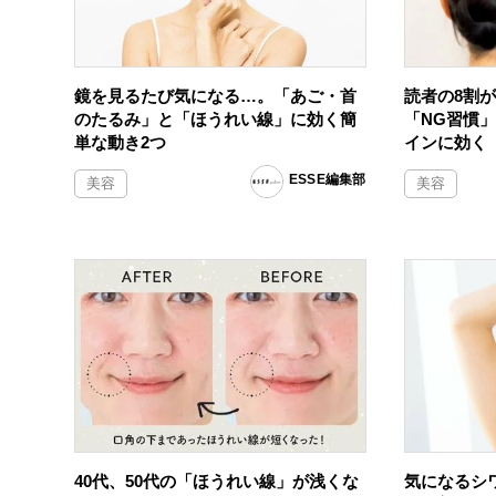
鏡を見るたび気になる…。「あご・首
読者の8割
のたるみ」と「ほうれい線」に効く簡
「NG習慣
単な動き2つ
インに効く
ESSE編集部
美容
美容
40代、50代の「ほうれい線」が浅くな
気になるシ