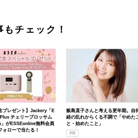
事もチェック！
プレゼント】Jackery「E
飯島直子さんと考える更年期。自
100 Plus チェリーブロッサム
経の乱れからくる不調で「やめた
an」がESSEonline無料会員
と・始めたこと」
Sフォローで当たる！
PR