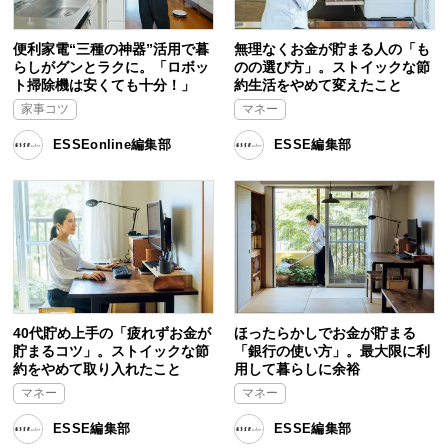
便利家電“三種の神器”活用で暮
無理なくお金が貯まる人の「も
らしがグンとラクに。「ロボッ
のの選び方」。ストイックな節
ト掃除機は安くても十分！」
約生活をやめて変えたこと
家事コツ
マネー
ESSEonline編集部
ESSE編集部
40代貯め上手の「疲れずお金が
ほったらかしでお金が貯まる
貯まるコツ」。ストイックな節
「銀行の使い方」。最大限に利
約をやめて取り入れたこと
用して暮らしに余裕
マネー
マネー
ESSE編集部
ESSE編集部