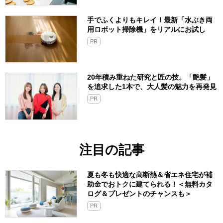
手でふくよりもキレイ！最新「水ぶき両
用ロボット掃除機」をリアルにお試し
PR
20年積み重ねた研究と匠の技。「艶髪」
を追求した1本で、大人髪の魅力を再発見
PR
注目の記事
夏も冬も快適な高断熱＆省エネ住宅が補
助金でおトクに建てられる！＜無料カタ
ログ＆プレゼントのチャンスも＞
PR