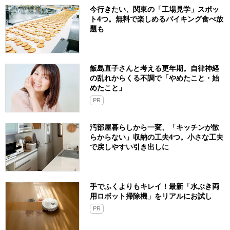
今行きたい、関東の「工場見学」スポッ
ト4つ。無料で楽しめるバイキング食べ放
題も
飯島直子さんと考える更年期。自律神経
の乱れからくる不調で「やめたこと・始
めたこと」
PR
汚部屋暮らしから一変、「キッチンが散
らからない」収納の工夫4つ。小さな工夫
で戻しやすい引き出しに
手でふくよりもキレイ！最新「水ぶき両
用ロボット掃除機」をリアルにお試し
PR