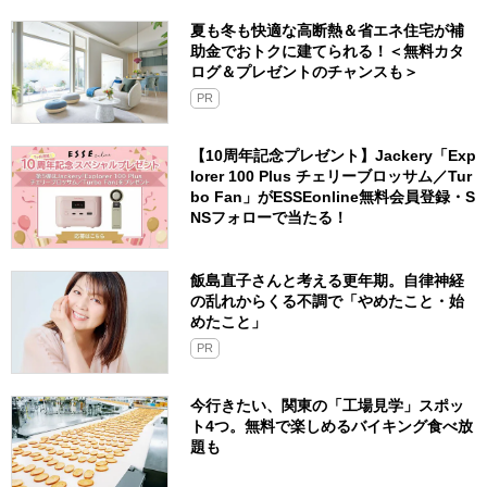
夏も冬も快適な高断熱＆省エネ住宅が補
助金でおトクに建てられる！＜無料カタ
ログ＆プレゼントのチャンスも＞
PR
【10周年記念プレゼント】Jackery「Exp
lorer 100 Plus チェリーブロッサム／Tur
bo Fan」がESSEonline無料会員登録・S
NSフォローで当たる！
飯島直子さんと考える更年期。自律神経
の乱れからくる不調で「やめたこと・始
めたこと」
PR
今行きたい、関東の「工場見学」スポッ
ト4つ。無料で楽しめるバイキング食べ放
題も