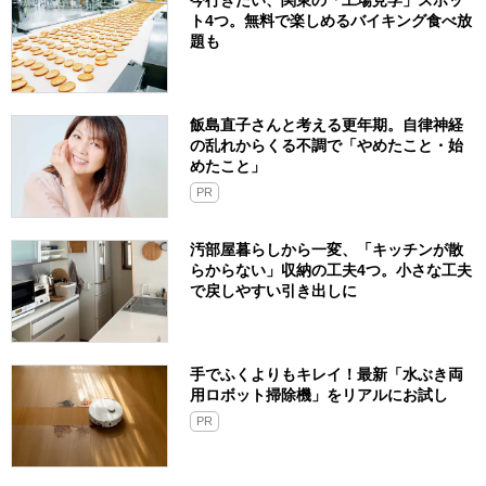
ト4つ。無料で楽しめるバイキング食べ放
題も
飯島直子さんと考える更年期。自律神経
の乱れからくる不調で「やめたこと・始
めたこと」
PR
汚部屋暮らしから一変、「キッチンが散
らからない」収納の工夫4つ。小さな工夫
で戻しやすい引き出しに
手でふくよりもキレイ！最新「水ぶき両
用ロボット掃除機」をリアルにお試し
PR