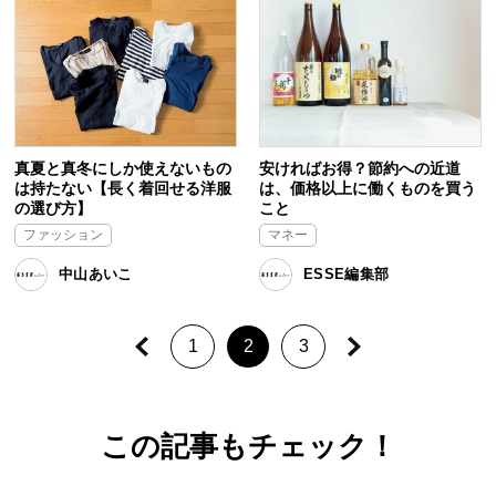
真夏と真冬にしか使えないもの
安ければお得？節約への近道
は持たない【長く着回せる洋服
は、価格以上に働くものを買う
の選び方】
こと
ファッション
マネー
中山あいこ
ESSE編集部
1
2
3
この記事もチェック！