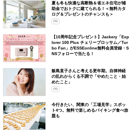
夏も冬も快適な高断熱＆省エネ住宅が補
助金でおトクに建てられる！＜無料カタ
ログ＆プレゼントのチャンスも＞
PR
【10周年記念プレゼント】Jackery「Exp
lorer 100 Plus チェリーブロッサム／Tur
bo Fan」がESSEonline無料会員登録・S
NSフォローで当たる！
飯島直子さんと考える更年期。自律神経
の乱れからくる不調で「やめたこと・始
めたこと」
PR
今行きたい、関東の「工場見学」スポッ
ト4つ。無料で楽しめるバイキング食べ放
題も