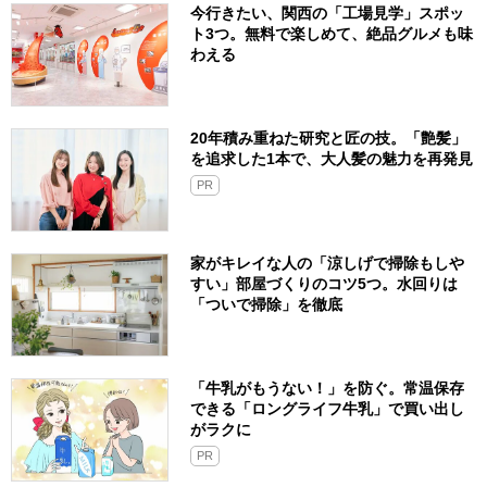
今行きたい、関西の「工場見学」スポッ
ト3つ。無料で楽しめて、絶品グルメも味
わえる
20年積み重ねた研究と匠の技。「艶髪」
を追求した1本で、大人髪の魅力を再発見
PR
家がキレイな人の「涼しげで掃除もしや
すい」部屋づくりのコツ5つ。水回りは
「ついで掃除」を徹底
「牛乳がもうない！」を防ぐ。常温保存
できる「ロングライフ牛乳」で買い出し
がラクに
PR