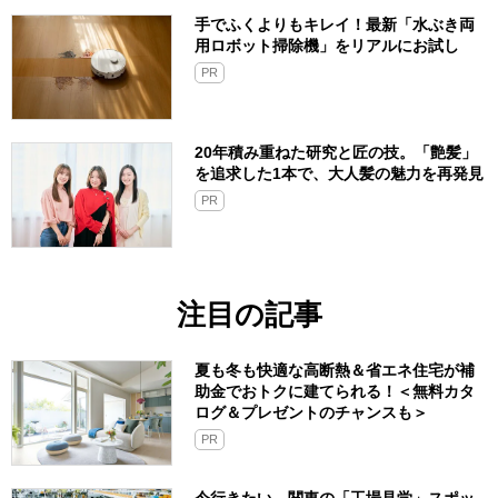
手でふくよりもキレイ！最新「水ぶき両
用ロボット掃除機」をリアルにお試し
PR
20年積み重ねた研究と匠の技。「艶髪」
を追求した1本で、大人髪の魅力を再発見
PR
注目の記事
夏も冬も快適な高断熱＆省エネ住宅が補
助金でおトクに建てられる！＜無料カタ
ログ＆プレゼントのチャンスも＞
PR
今行きたい、関東の「工場見学」スポッ