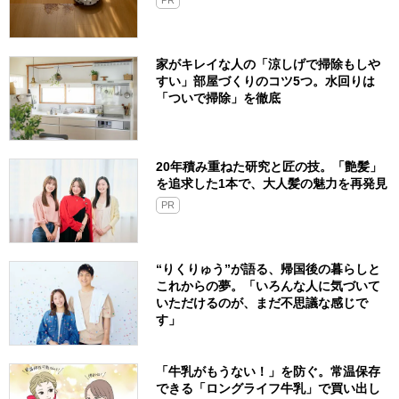
家がキレイな人の「涼しげで掃除もしや
すい」部屋づくりのコツ5つ。水回りは
「ついで掃除」を徹底
20年積み重ねた研究と匠の技。「艶髪」
を追求した1本で、大人髪の魅力を再発見
PR
“りくりゅう”が語る、帰国後の暮らしと
これからの夢。「いろんな人に気づいて
いただけるのが、まだ不思議な感じで
す」
「牛乳がもうない！」を防ぐ。常温保存
できる「ロングライフ牛乳」で買い出し