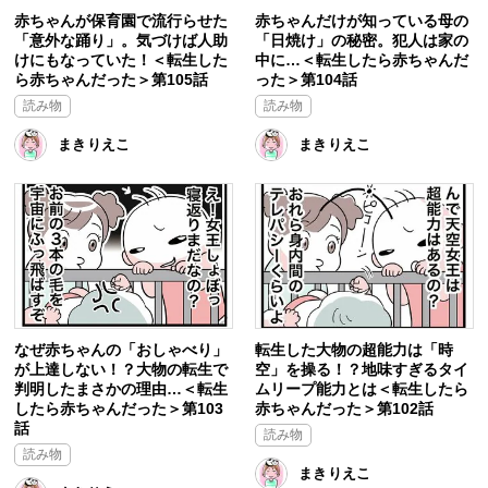
赤ちゃんが保育園で流行らせた
赤ちゃんだけが知っている母の
「意外な踊り」。気づけば人助
「日焼け」の秘密。犯人は家の
けにもなっていた！＜転生した
中に…＜転生したら赤ちゃんだ
ら赤ちゃんだった＞第105話
った＞第104話
読み物
読み物
まきりえこ
まきりえこ
なぜ赤ちゃんの「おしゃべり」
転生した大物の超能力は「時
が上達しない！？大物の転生で
空」を操る！？地味すぎるタイ
判明したまさかの理由…＜転生
ムリープ能力とは＜転生したら
したら赤ちゃんだった＞第103
赤ちゃんだった＞第102話
話
読み物
読み物
まきりえこ