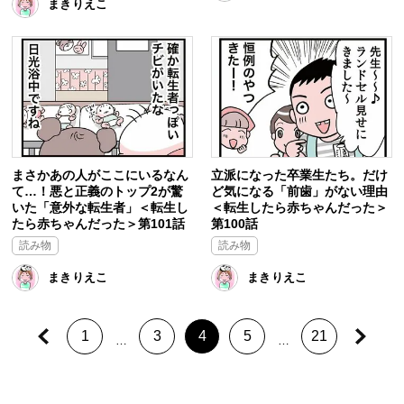
まきりえこ
まさかあの人がここにいるなん
立派になった卒業生たち。だけ
て…！悪と正義のトップ2が驚
ど気になる「前歯」がない理由
いた「意外な転生者」＜転生し
＜転生したら赤ちゃんだった＞
たら赤ちゃんだった＞第101話
第100話
読み物
読み物
まきりえこ
まきりえこ
1
3
4
5
21
…
…