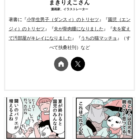
まきりえこさん
漫画家、イラストレーター
著書に『
小学生男子（ダンスィ）のトリセツ
』『
園児（エン
ジィ）のトリセツ
』『
夫が骨肉腫になりました
』『
夫を変え
て汚部屋がキレイになりました
』『
うちの猫マッチョ
』（す
べて扶桑社刊）など