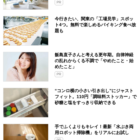
PR
今行きたい、関東の「工場見学」スポッ
ト4つ。無料で楽しめるバイキング食べ放
題も
飯島直子さんと考える更年期。自律神経
の乱れからくる不調で「やめたこと・始
めたこと」
PR
“コンロ横の小さい引き出し”にジャスト
フィット。110円「調味料ストッカー」で
砂糖と塩をすっきり収納できる
手でふくよりもキレイ！最新「水ぶき両
用ロボット掃除機」をリアルにお試し
PR