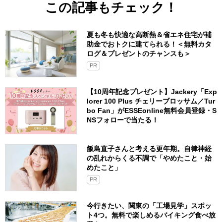
この記事もチェック！
夏も冬も快適な高断熱＆省エネ住宅が補
助金でおトクに建てられる！＜無料カタ
ログ＆プレゼントのチャンスも＞
PR
【10周年記念プレゼント】Jackery「Exp
lorer 100 Plus チェリーブロッサム／Tur
bo Fan」がESSEonline無料会員登録・S
NSフォローで当たる！
飯島直子さんと考える更年期。自律神経
の乱れからくる不調で「やめたこと・始
めたこと」
PR
今行きたい、関東の「工場見学」スポッ
ト4つ。無料で楽しめるバイキング食べ放