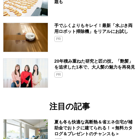
題も
手でふくよりもキレイ！最新「水ぶき両
用ロボット掃除機」をリアルにお試し
PR
20年積み重ねた研究と匠の技。「艶髪」
を追求した1本で、大人髪の魅力を再発見
PR
注目の記事
夏も冬も快適な高断熱＆省エネ住宅が補
助金でおトクに建てられる！＜無料カタ
ログ＆プレゼントのチャンスも＞