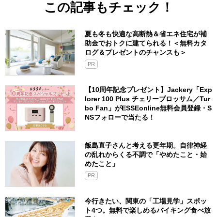
この記事もチェック！
夏も冬も快適な高断熱＆省エネ住宅が補
助金でおトクに建てられる！＜無料カタ
ログ＆プレゼントのチャンスも＞
PR
【10周年記念プレゼント】Jackery「Exp
lorer 100 Plus チェリーブロッサム／Tur
bo Fan」がESSEonline無料会員登録・S
NSフォローで当たる！
飯島直子さんと考える更年期。自律神経
の乱れからくる不調で「やめたこと・始
めたこと」
PR
今行きたい、関東の「工場見学」スポッ
ト4つ。無料で楽しめるバイキング食べ放