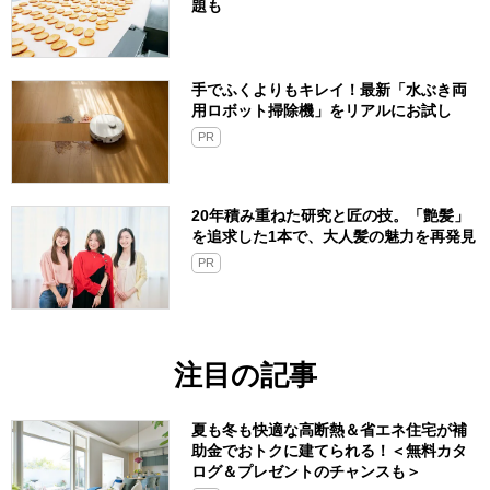
題も
手でふくよりもキレイ！最新「水ぶき両
用ロボット掃除機」をリアルにお試し
PR
20年積み重ねた研究と匠の技。「艶髪」
を追求した1本で、大人髪の魅力を再発見
PR
注目の記事
夏も冬も快適な高断熱＆省エネ住宅が補
助金でおトクに建てられる！＜無料カタ
ログ＆プレゼントのチャンスも＞