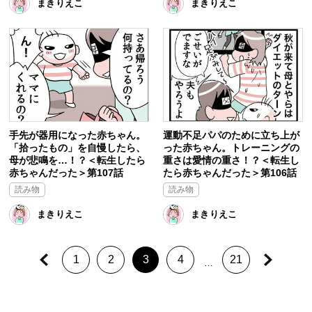
まきりえこ
まきりえこ
手先が器用になった赤ちゃん。
運動不足パパのために立ち上が
「拾ったもの」を自慢したら、
った赤ちゃん。トレーニングの
母が悲鳴を…！？＜転生したら
重さは愛情の重さ！？＜転生し
赤ちゃんだった＞第107話
たら赤ちゃんだった＞第106話
読み物
読み物
まきりえこ
まきりえこ
1
2
3
4
21
…