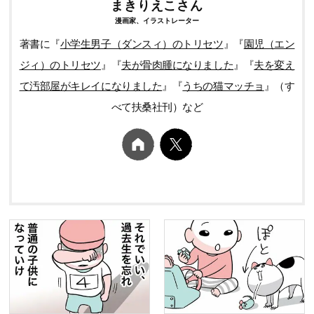
まきりえこさん
漫画家、イラストレーター
著書に『
小学生男子（ダンスィ）のトリセツ
』『
園児（エン
ジィ）のトリセツ
』『
夫が骨肉腫になりました
』『
夫を変え
て汚部屋がキレイになりました
』『
うちの猫マッチョ
』（す
べて扶桑社刊）など