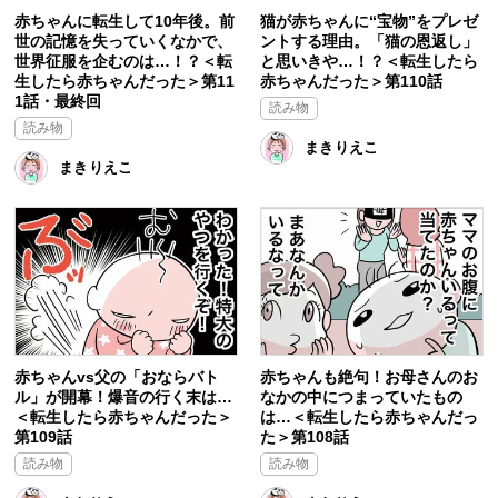
赤ちゃんに転生して10年後。前
猫が赤ちゃんに“宝物”をプレゼ
世の記憶を失っていくなかで、
ントする理由。「猫の恩返し」
世界征服を企むのは…！？＜転
と思いきや…！？＜転生したら
生したら赤ちゃんだった＞第11
赤ちゃんだった＞第110話
1話・最終回
読み物
読み物
まきりえこ
まきりえこ
赤ちゃんvs父の「おならバト
赤ちゃんも絶句！お母さんのお
ル」が開幕！爆音の行く末は…
なかの中につまっていたもの
＜転生したら赤ちゃんだった＞
は…＜転生したら赤ちゃんだっ
第109話
た＞第108話
読み物
読み物