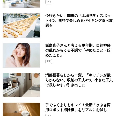
PR
今行きたい、関東の「工場見学」スポッ
ト4つ。無料で楽しめるバイキング食べ放
題も
飯島直子さんと考える更年期。自律神経
の乱れからくる不調で「やめたこと・始
めたこと」
PR
汚部屋暮らしから一変、「キッチンが散
らからない」収納の工夫4つ。小さな工夫
で戻しやすい引き出しに
手でふくよりもキレイ！最新「水ぶき両
用ロボット掃除機」をリアルにお試し
PR