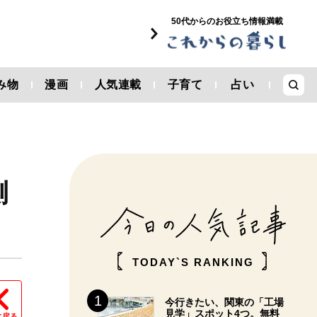
50代からのお役立ち情報満載
み物
漫画
人気連載
子育て
占い
側
TODAY`S RANKING
今行きたい、関東の「工場
見学」スポット4つ。無料
に戻る