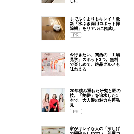
しに
手でふくよりもキレイ！最
新「水ぶき両用ロボット掃
除機」をリアルにお試し
PR
今行きたい、関西の「工場
見学」スポット3つ。無料
で楽しめて、絶品グルメも
味わえる
20年積み重ねた研究と匠の
技。「艶髪」を追求した1
本で、大人髪の魅力を再発
見
PR
家がキレイな人の「涼しげ
で掃除もしやすい」部屋づ