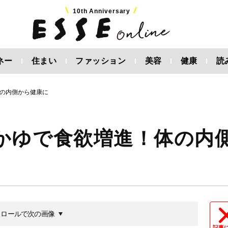
10th Anniversary
ネー
住まい
ファッション
美容
健康
読
の内側から健康に
かゆで食欲増進！体の内
クロールで次の画像
記事