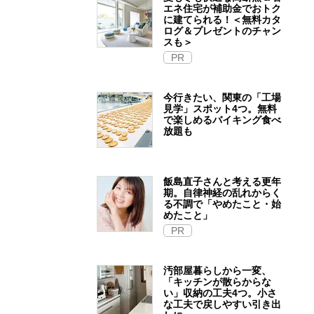
エネ住宅が補助金でおトク
に建てられる！＜無料カタ
ログ＆プレゼントのチャン
スも＞
PR
今行きたい、関東の「工場
見学」スポット4つ。無料
で楽しめるバイキング食べ
放題も
飯島直子さんと考える更年
期。自律神経の乱れからく
る不調で「やめたこと・始
めたこと」
PR
汚部屋暮らしから一変、
「キッチンが散らからな
い」収納の工夫4つ。小さ
な工夫で戻しやすい引き出