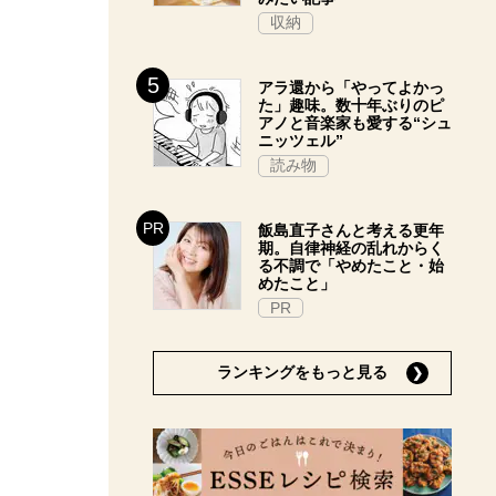
収納
アラ還から「やってよかっ
た」趣味。数十年ぶりのピ
アノと音楽家も愛する“シュ
ニッツェル”
読み物
飯島直子さんと考える更年
期。自律神経の乱れからく
る不調で「やめたこと・始
めたこと」
PR
ランキングをもっと見る